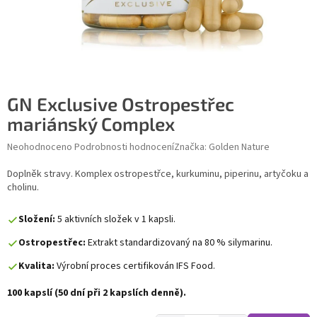
GN Exclusive Ostropestřec
mariánský Complex
Průměrné hodnocení produktu je 0,0 z 5 hvězdiček.
Neohodnoceno
Podrobnosti hodnocení
Značka:
Golden Nature
Doplněk stravy. Komplex ostropestřce, kurkuminu, piperinu, artyčoku a
cholinu.
Složení:
5 aktivních složek v 1 kapsli.
Ostropestřec:
Extrakt standardizovaný na 80 % silymarinu.
Kvalita:
Výrobní proces certifikován IFS Food.
100 kapslí (50 dní při 2 kapslích denně).