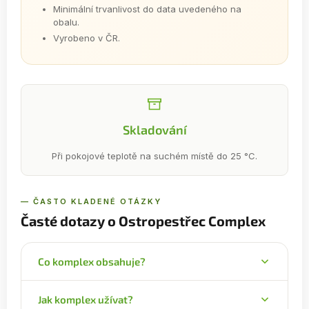
Minimální trvanlivost do data uvedeného na
obalu.
Vyrobeno v ČR.
Skladování
Při pokojové teplotě na suchém místě do 25 °C.
— ČASTO KLADENÉ OTÁZKY
Časté dotazy o Ostropestřec Complex
Co komplex obsahuje?
Kombinuje ostropestřec mariánský (80 %
Jak komplex užívat?
silymarinu), artyčok, kurkumin, cholin a černý pepř