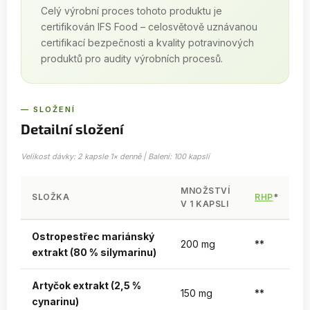
Celý výrobní proces tohoto produktu je
certifikován IFS Food – celosvětově uznávanou
certifikací bezpečnosti a kvality potravinových
produktů pro audity výrobních procesů.
— SLOŽENÍ
Detailní složení
Velikost dávky: 2 kapsle 1× denně | Balení: 100 kapslí
MNOŽSTVÍ
SLOŽKA
RHP
*
V 1 KAPSLI
Ostropestřec mariánský
200 mg
**
extrakt (80 % silymarinu)
Artyčok extrakt (2,5 %
150 mg
**
cynarinu)