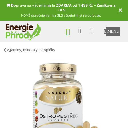
🚚 Doprava na výdejní místa ZDARMA od 1 499 Kč – Zásilkovna
i GLS
NOVĚ doručujeme i na GLS výdejní místa a do boxů.
Přejít na obsah
NÁKUPNÍ KOŠÍK
Vitamíny, minerály a doplňky