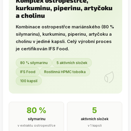
Komplex ostropestřce,
kurkuminu, piperinu, artyčoku
a cholinu
Kombinace ostropestřce mariánského (80 %
silymarinu), kurkuminu, piperinu, artyčoku a
cholinu v jediné kapsli. Celý výrobní proces
je certifikován IFS Food.
80 % silymarinu
5 aktivních složek
IFS Food
Rostlinná HPMC tobolka
100 kapslí
80 %
5
silymarinu
aktivních složek
v extraktu ostropestřce
v 1 kapsli