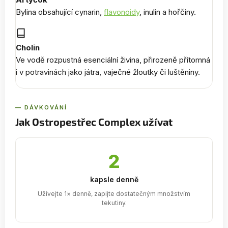
Bylina obsahující cynarin,
flavonoidy
, inulin a hořčiny.
Cholin
Ve vodě rozpustná esenciální živina, přirozeně přítomná
i v potravinách jako játra, vaječné žloutky či luštěniny.
— DÁVKOVÁNÍ
Jak Ostropestřec Complex užívat
2
kapsle denně
Užívejte 1× denně, zapijte dostatečným množstvím
tekutiny.