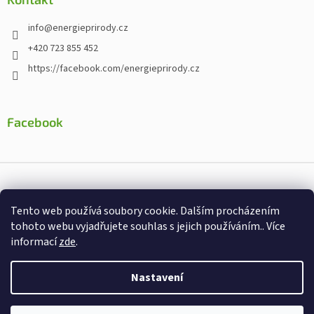
info
@
energieprirody.cz
+420 723 855 452
https://facebook.com/energieprirody.cz
Facebook
Vytvořil Shoptet
Tento web používá soubory cookie. Dalším procházením
Nakodoval:
Štefan Mazáň
tohoto webu vyjadřujete souhlas s jejich používáním.. Více
informací
zde
.
Copyright 2026
Energiepřirody.cz - Internetový obchod s
doplňky stravy
. Všechna práva vyhrazena.
Nastavení