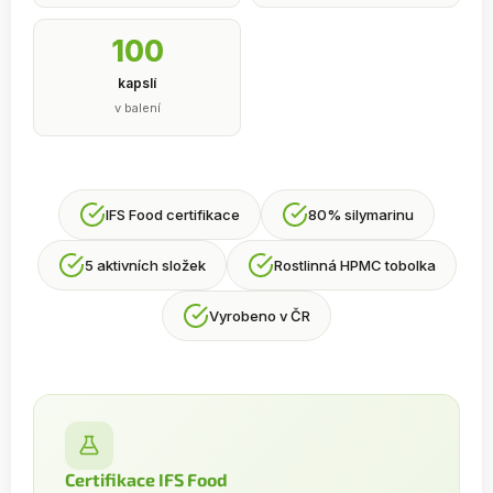
100
kapslí
v balení
IFS Food certifikace
80% silymarinu
5 aktivních složek
Rostlinná HPMC tobolka
Vyrobeno v ČR
Certifikace IFS Food