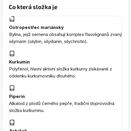
Co která složka je
Ostropestřec mariánský
Bylina, jejíž semena obsahují komplex flavolignanů zvaný
silymarin (silybin, silydianin, silychristin).
Kurkumin
Polyfenol, hlavní aktivní složka kurkumy získávané z
oddenku kurkumovníku dlouhého.
Piperin
Alkaloid z plodů černého pepře, tradiční doprovodná
složka kurkuminu.
Artyčok