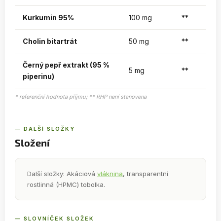
Kurkumin 95%
100 mg
**
Cholin bitartrát
50 mg
**
Černý pepř extrakt (95 %
5 mg
**
piperinu)
* referenční hodnota příjmu; ** RHP není stanovena
— DALŠÍ SLOŽKY
Složení
Další složky: Akáciová
vláknina
, transparentní
rostlinná (HPMC) tobolka.
— SLOVNÍČEK SLOŽEK