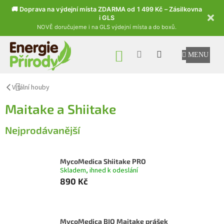
🚚 Doprava na výdejní místa ZDARMA od 1 499 Kč – Zásilkovna
i GLS
NOVĚ doručujeme i na GLS výdejní místa a do boxů.
Přejít na obsah
NÁKUPNÍ KOŠÍK
Vitální houby
Maitake a Shiitake
Nejprodávanější
MycoMedica Shiitake PRO
Skladem, ihned k odeslání
890 Kč
MycoMedica BIO Maitake prášek