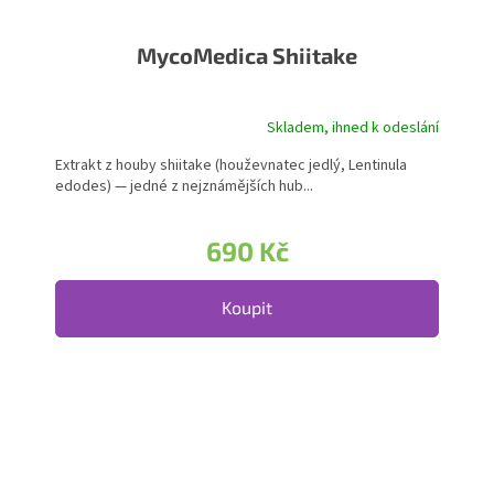
MycoMedica Shiitake
Skladem, ihned k odeslání
Extrakt z houby shiitake (houževnatec jedlý, Lentinula
edodes) — jedné z nejznámějších hub...
690 Kč
Koupit