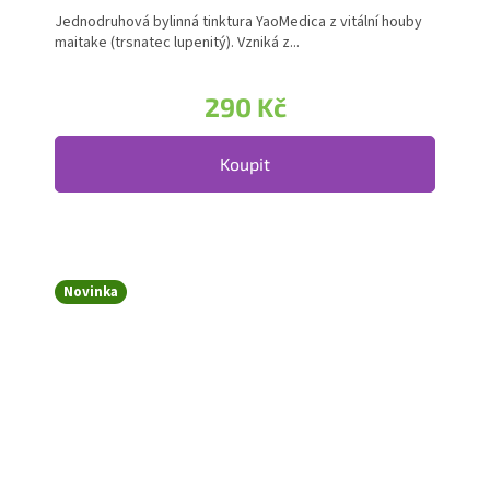
Jednodruhová bylinná tinktura YaoMedica z vitální houby
maitake (trsnatec lupenitý). Vzniká z...
290 Kč
Koupit
Novinka