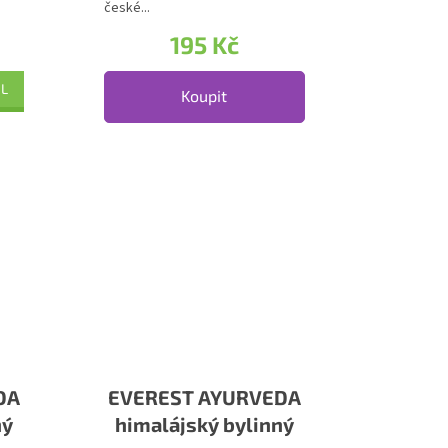
české...
195 Kč
IL
Koupit
DA
EVEREST AYURVEDA
ný
himalájský bylinný