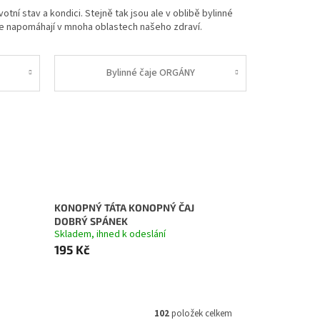
ní stav a kondici. Stejně tak jsou ale v oblibě bylinné
aje napomáhají v mnoha oblastech našeho zdraví.
Bylinné čaje ORGÁNY
KONOPNÝ TÁTA KONOPNÝ ČAJ
DOBRÝ SPÁNEK
Skladem, ihned k odeslání
195 Kč
102
položek celkem