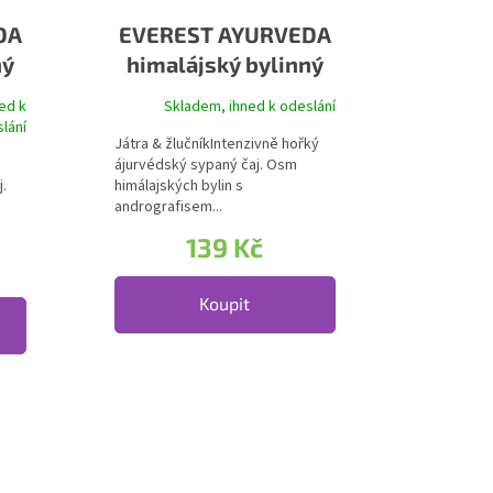
DA
EVEREST AYURVEDA
ný
himalájský bylinný
HA
čaj KALAMEGHA
ed k
Skladem, ihned k odeslání
je 5,0 z 5 hvězdiček.
lání
Játra & žlučníkIntenzivně hořký
ájurvédský sypaný čaj. Osm
.
himálajských bylin s
andrografisem...
139 Kč
Koupit