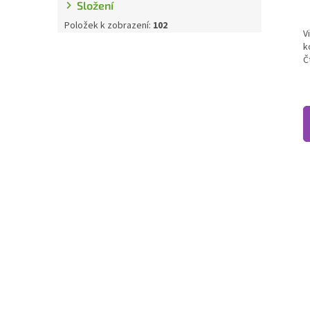
Složení
Položek k zobrazení:
102
V
k
Č