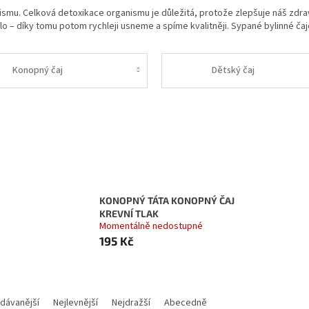
smu. Celková detoxikace organismu je důležitá, protože zlepšuje náš zdravot
ělo – díky tomu potom rychleji usneme a spíme kvalitněji. Sypané bylinné č
Konopný čaj
Dětský čaj
KONOPNÝ TÁTA KONOPNÝ ČAJ
KREVNÍ TLAK
Momentálně nedostupné
195 Kč
í produktů
dávanější
Nejlevnější
Nejdražší
Abecedně