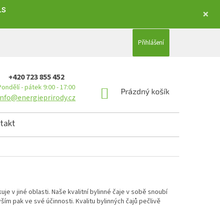
LS
Přihlášení
+420 723 855 452
Pondělí - pátek 9:00 - 17:00
NÁKUPNÍ KOŠÍK
Prázdný košík
info@energieprirody.cz
takt
je v jiné oblasti. Naše kvalitní bylinné čaje v sobě snoubí
vším pak ve své účinnosti. Kvalitu bylinných čajů pečlivě