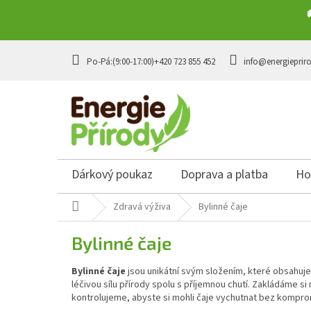
Přejít na obsah
+420 723 855 452
info@energieprir
Dárkový poukaz
Doprava a platba
Ho
Domů
Zdravá výživa
Bylinné čaje
Bylinné čaje
Bylinné čaje
jsou unikátní svým složením, které obsahuje su
léčivou sílu přírody spolu s příjemnou chutí. Zakládáme si 
kontrolujeme, abyste si mohli čaje vychutnat bez kompro