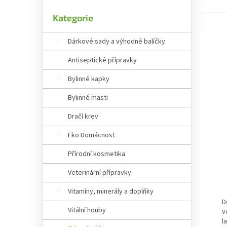
Přeskočit kategorie
Kategorie
Výpis
Dárkové sady a výhodné balíčky
Antiseptické přípravky
Bylinné kapky
Bylinné masti
Dračí krev
Eko Domácnost
Přírodní kosmetika
Veterinární přípravky
P
Vitamíny, minerály a doplňky
D
Vitální houby
v
l