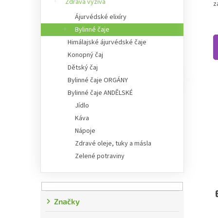
Zdravá výživa
z
Ájurvédské elixíry
Bylinné čaje
Himálajské ájurvédské čaje
Konopný čaj
Dětský čaj
Bylinné čaje ORGÁNY
Bylinné čaje ANDĚLSKÉ
Jídlo
Káva
Nápoje
Zdravé oleje, tuky a másla
Zelené potraviny
Značky