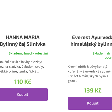
HANNA MARIA
Everest Ayurved
Bylinný čaj Slinivka
himalájský bylin
& Žaludek
čaj Abhaya
Skladem, ihned k odeslání
Skladem, ihn
Průměrné hodnocení produktu 
odes
unkční okruh slinivky-sleziny:
lezina-slinivka, žaludek, svaly,
Krevní oběh & cévyBohatý
ěkké tkáně, lymfa, řídké...
kořeněný ájurvédský sypaný č
Třináct himálajských bylin s
110 Kč
gotu...
139 Kč
Koupit
Koupit