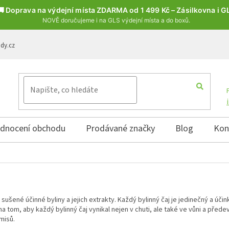
🚚 Doprava na výdejní místa ZDARMA od 1 499 Kč – Zásilkovna i G
NOVĚ doručujeme i na GLS výdejní místa a do boxů.
ody.cz
dnocení obchodu
Prodávané značky
Blog
Kon
šené účinné byliny a jejich extrakty. Každý bylinný čaj je jedinečný a účinku
na tom, aby každý bylinný čaj vynikal nejen v chuti, ale také ve vůni a přede
misů.