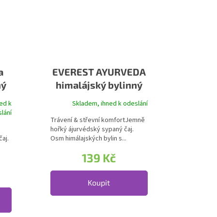
a
EVEREST AYURVEDA
ný
himalájský bylinný
čaj TRIPHALA
ed k
Skladem, ihned k odeslání
je 5,0 z 5 hvězdiček.
lání
Trávení & střevní komfortJemně
hořký ájurvédský sypaný čaj.
aj.
Osm himálajských bylin s...
139 Kč
Koupit