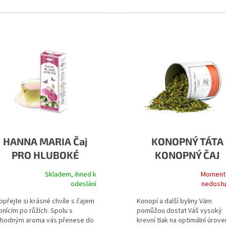
 produktů
HANNA MARIA Čaj
KONOPNÝ TÁTA
PRO HLUBOKÉ
KONOPNÝ ČAJ
UVOLNĚNÍ - Štěstí
KREVNÍ TLAK
Skladem, ihned k
Moment
růměrné hodnocení produktu je 5,0 z 5 hvězdiček.
Průměrné hodnocení produktu 
odeslání
nedost
opřejte si krásné chvíle s čajem
Konopí a další byliny Vám
onícím po růžích. Spolu s
pomůžou dostat Váš vysoký
ahodným aroma vás přenese do
krevní tlak na optimální úrove