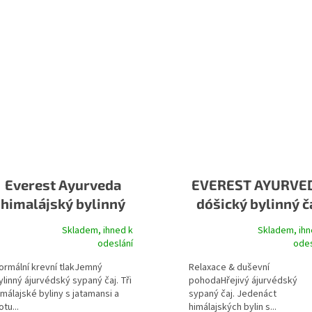
Everest Ayurveda
EVEREST AYURVE
himalájský bylinný
dóšický bylinný č
čaj Sarpagandha
VATA
Skladem, ihned k
Skladem, ihn
růměrné hodnocení produktu je 5,0 z 5 hvězdiček.
Průměrné hodnocení produktu 
odeslání
odes
ormální krevní tlakJemný
Relaxace & duševní
ylinný ájurvédský sypaný čaj. Tři
pohodaHřejivý ájurvédský
imálajské byliny s jatamansi a
sypaný čaj. Jedenáct
otu...
himálajských bylin s...