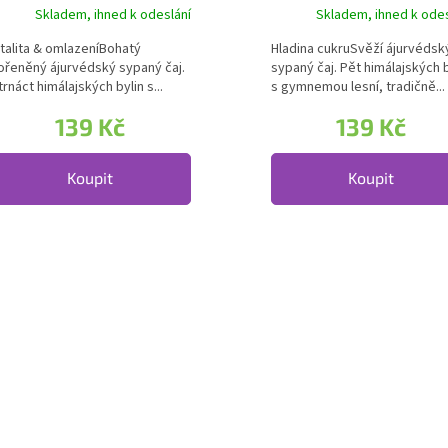
čaj JAIPHAL
čaj MAHAPHALA
Skladem, ihned k odeslání
Skladem, ihned k odes
italita & omlazeníBohatý
Hladina cukruSvěží ájurvédsk
ořeněný ájurvédský sypaný čaj.
sypaný čaj. Pět himálajských b
trnáct himálajských bylin s...
s gymnemou lesní, tradičně...
139 Kč
139 Kč
Koupit
Koupit