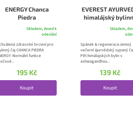
ENERGY Chanca
EVEREST AYURVE
Piedra
himalájský bylin
čaj ASHWAGAND
Skladem, ihned k
Skladem, ihn
růměrné hodnocení produktu je 5,0 z 5 hvězdiček.
Průměrné hodnocení produktu 
odeslání
odes
chválená zdravotní tvrzení pro
Spánek & regeneraceJemný
ylinný čaj CHANCA PIEDRA
večerní ájurvédský sypaný čaj
NERGY: Normální funkce
Pět himálajských bylin s
očové...
ashwagandhou...
195 Kč
139 Kč
Koupit
Koupit