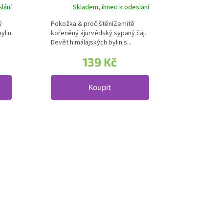
čaj GAURI
lání
Skladem, ihned k odeslání
ý
Pokožka & pročištěníZemitě
ylin
kořeněný ájurvédský sypaný čaj.
Devět himálajských bylin s...
139 Kč
Koupit