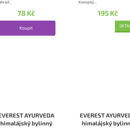
ahrad...
Konopný...
78 Kč
195 Kč
DETA
Koupit
EVEREST AYURVEDA
EVEREST AYURVE
himalájský bylinný
himalájský bylin