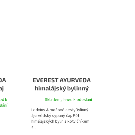
DA
EVEREST AYURVEDA
aj
himalájský bylinný
čaj VARUNA
ed k
Skladem, ihned k odeslání
je 5,0 z 5 hvězdiček.
lání
Ledviny & močové cestyBylinný
ájurvédský sypaný čaj. Pět
himálajských bylin s kotvičníkem
a...