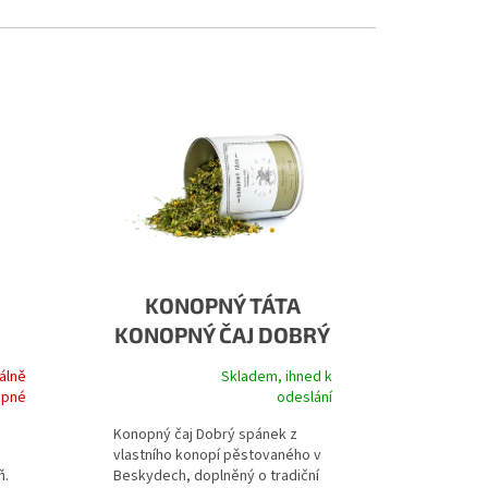
KONOPNÝ TÁTA
KONOPNÝ ČAJ DOBRÝ
SPÁNEK
álně
Skladem, ihned k
je 5,0 z 5 hvězdiček.
Průměrné hodnocení produktu je 5,0 z 5 hvězdiček.
upné
odeslání
Konopný čaj Dobrý spánek z
vlastního konopí pěstovaného v
ň.
Beskydech, doplněný o tradiční