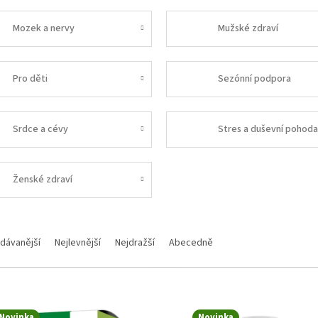
Mozek a nervy
Mužské zdraví
Pro děti
Sezónní podpora
Srdce a cévy
Stres a duševní pohod
Ženské zdraví
í produktů
dávanější
Nejlevnější
Nejdražší
Abecedně
 produktů
Novinka
Novinka