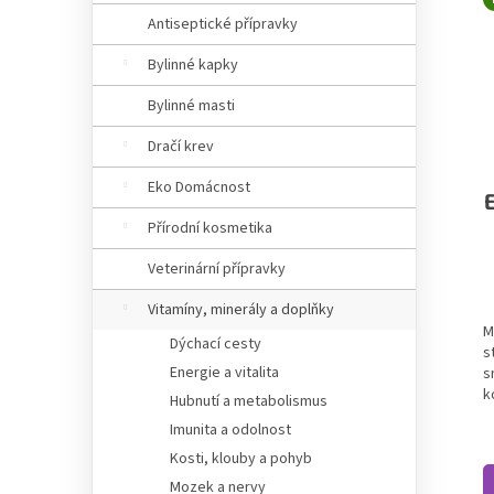
Antiseptické přípravky
Bylinné kapky
Bylinné masti
Dračí krev
Eko Domácnost
Přírodní kosmetika
Veterinární přípravky
P
Vitamíny, minerály a doplňky
M
Dýchací cesty
s
Energie a vitalita
s
k
Hubnutí a metabolismus
Imunita a odolnost
Kosti, klouby a pohyb
Mozek a nervy