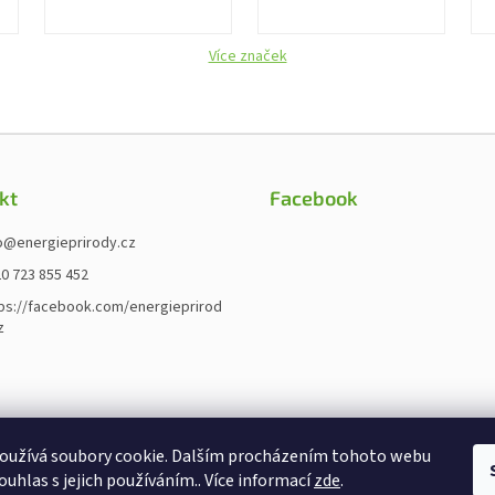
Více značek
kt
Facebook
o
@
energieprirody.cz
0 723 855 452
ps://facebook.com/energieprirod
z
oužívá soubory cookie. Dalším procházením tohoto webu
ouhlas s jejich používáním.. Více informací
zde
.