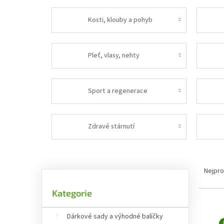
Kosti, klouby a pohyb
Pleť, vlasy, nehty
Sport a regenerace
Zdravé stárnutí
Postranní panel
Řazen
Nejpro
Přeskočit kategorie
Kategorie
Výpis
Dárkové sady a výhodné balíčky