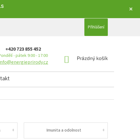
LS
Přihlášení
+420 723 855 452
Pondělí - pátek 9:00 - 17:00
NÁKUPNÍ KOŠÍK
Prázdný košík
info@energieprirody.cz
takt
s
Imunita a odolnost