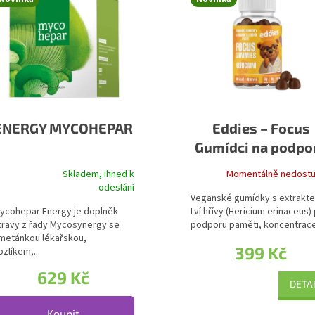
ENERGY MYCOHEPAR
Eddies – Focus
Gumídci na podpo
paměti
Skladem, ihned k
Momentálně nedost
růměrné hodnocení produktu je 5,0 z 5 hvězdiček.
odeslání
Veganské gumídky s extrakt
ycohepar Energy je doplněk
Lví hřívy (Hericium erinaceus)
travy z řady Mycosynergy se
podporu paměti, koncentrace 
metánkou lékařskou,
399 Kč
ozlíkem,...
629 Kč
DETA
Koupit