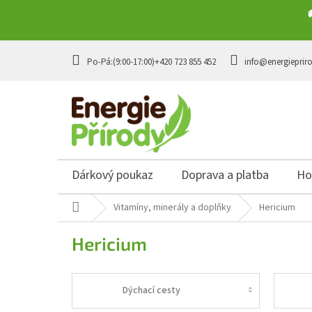
Přejít na obsah
+420 723 855 452
info@energieprir
Dárkový poukaz
Doprava a platba
Ho
Domů
Vitamíny, minerály a doplňky
Hericium
Hericium
Dýchací cesty