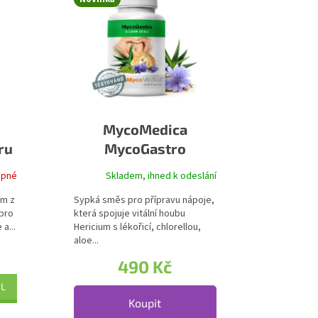
MycoMedica
ru
MycoGastro
upné
Skladem, ihned k odeslání
em z
Sypká směs pro přípravu nápoje,
 pro
která spojuje vitální houbu
a...
Hericium s lékořicí, chlorellou,
aloe...
490 Kč
IL
Koupit