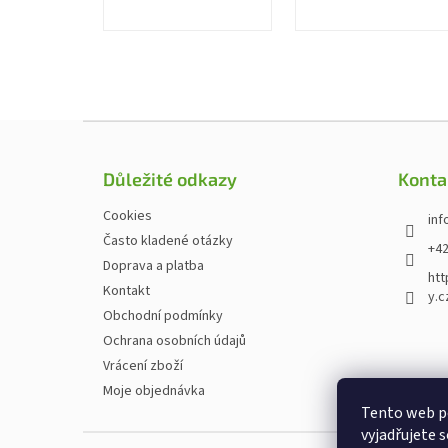
Zápatí
Důležité odkazy
Konta
Cookies
inf
Často kladené otázky
+42
Doprava a platba
htt
Kontakt
y.c
Obchodní podmínky
Ochrana osobních údajů
Vrácení zboží
Moje objednávka
Tento web p
vyjadřujete s