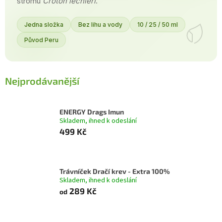
stromu
Croton lechleri
.
Jedna složka
Bez lihu a vody
10 / 25 / 50 ml
Původ Peru
Nejprodávanější
ENERGY Drags Imun
Skladem, ihned k odeslání
499 Kč
Trávníček Dračí krev - Extra 100%
Skladem, ihned k odeslání
289 Kč
od