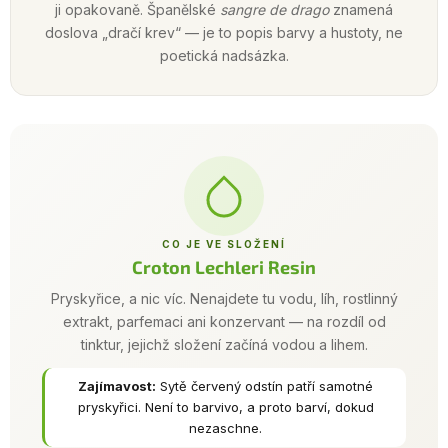
ji opakovaně. Španělské
sangre de drago
znamená
doslova „dračí krev“ — je to popis barvy a hustoty, ne
poetická nadsázka.
CO JE VE SLOŽENÍ
Croton Lechleri Resin
Pryskyřice, a nic víc. Nenajdete tu vodu, líh, rostlinný
extrakt, parfemaci ani konzervant — na rozdíl od
tinktur, jejichž složení začíná vodou a lihem.
Zajímavost:
Sytě červený odstín patří samotné
pryskyřici. Není to barvivo, a proto barví, dokud
nezaschne.