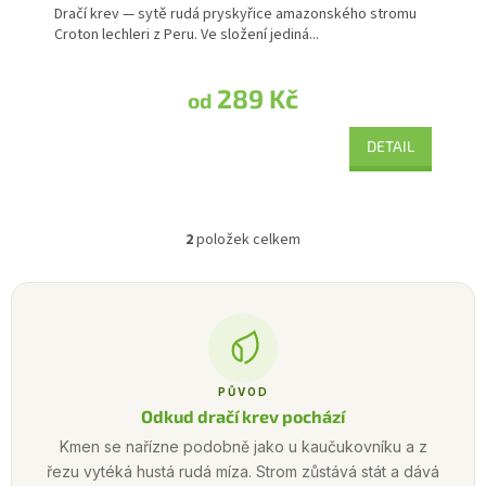
Dračí krev — sytě rudá pryskyřice amazonského stromu
Croton lechleri z Peru. Ve složení jediná...
289 Kč
od
DETAIL
2
položek celkem
Ovládací prvky výpisu
PŮVOD
Odkud dračí krev pochází
Kmen se nařízne podobně jako u kaučukovníku a z
řezu vytéká hustá rudá míza. Strom zůstává stát a dává