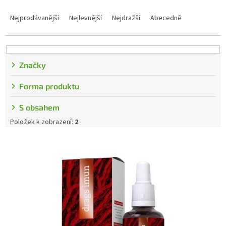
Řazení produktů
Nejprodávanější
Nejlevnější
Nejdražší
Abecedně
Značky
Forma produktu
S obsahem
Položek k zobrazení:
2
Výpis produktů