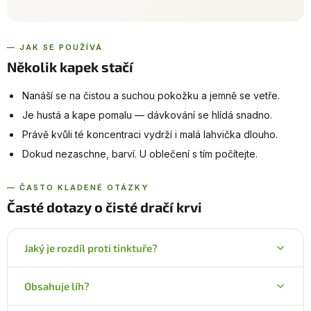
— JAK SE POUŽÍVÁ
Několik kapek stačí
Nanáší se na čistou a suchou pokožku a jemně se vetře.
Je hustá a kape pomalu — dávkování se hlídá snadno.
Právě kvůli té koncentraci vydrží i malá lahvička dlouho.
Dokud nezaschne, barví. U oblečení s tím počítejte.
— ČASTO KLADENÉ OTÁZKY
Časté dotazy o čisté dračí krvi
Jaký je rozdíl proti tinktuře?
Čistá dračí krev má ve složení jedinou položku —
Obsahuje líh?
pryskyřici. Tinktura obsahuje navíc bylinu, vodu a líh,
který slouží jako extrakční prostředí.