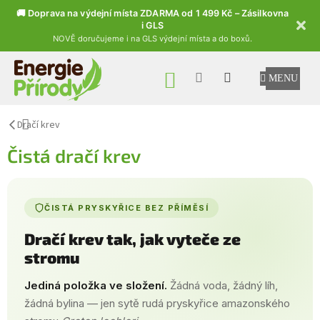
🚚 Doprava na výdejní místa ZDARMA od 1 499 Kč – Zásilkovna
i GLS
NOVĚ doručujeme i na GLS výdejní místa a do boxů.
Přejít na obsah
NÁKUPNÍ KOŠÍK
Dračí krev
Čistá dračí krev
ČISTÁ PRYSKYŘICE BEZ PŘÍMĚSÍ
Dračí krev tak, jak vyteče ze
stromu
Jediná položka ve složení.
Žádná voda, žádný líh,
žádná bylina — jen sytě rudá pryskyřice amazonského