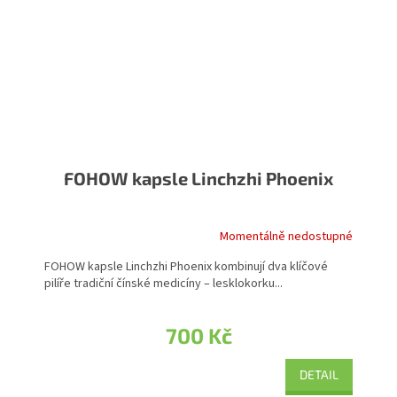
FOHOW kapsle Linchzhi Phoenix
Momentálně nedostupné
Průměrné hodnocení produktu je 5,0 z 5 hvězdiček.
FOHOW kapsle Linchzhi Phoenix kombinují dva klíčové
pilíře tradiční čínské medicíny – lesklokorku...
700 Kč
DETAIL