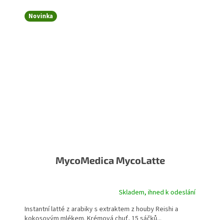
Novinka
MycoMedica MycoLatte
Skladem, ihned k odeslání
Průměrné hodnocení produktu je 5,0 z 5 hvězdiček.
Instantní latté z arabiky s extraktem z houby Reishi a
kokosovým mlékem. Krémová chuť, 15 sáčků...