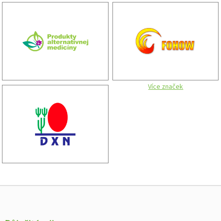
Více značek
Zápatí