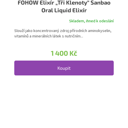
FOHOW Elixír „Tři Klenoty“ Sanbao
Oral Liquid Elixír
Skladem, ihned k odeslání
Průměrné hodnocení produktu je 5,0 z 5 hvězdiček.
Slouží jako koncentrovaný zdroj přírodních aminokyselin,
vitamínů a minerálních látek s nutričním...
1 400 Kč
Koupit