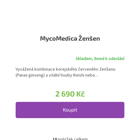
MycoMedica Ženšen
Skladem, ihned k odeslání
Vyvážená kombinace korejského červeného ženšenu
(Panax ginseng) a vitální houby Reishi nebo...
2 690 Kč
Koupit
10
položek celkem