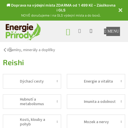
🚚 Doprava na výdejní místa ZDARMA od 1 499 Kč – Zásilkovna
i GLS
NOVĚ doručujeme i na GLS výdejní místa a do boxů.
Přejít na obsah
NÁKUPNÍ KOŠÍK
Vitamíny, minerály a doplňky
Reishi
Dýchací cesty
Energie a vitalita
Hubnutí a
Imunita a odolnost
metabolismus
Kosti, klouby a
Mozek a nervy
pohyb