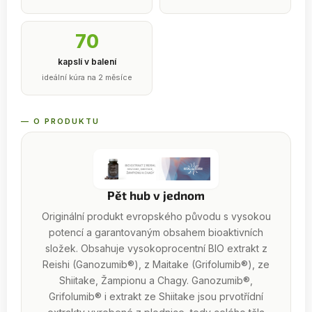
70
kapslí v balení
ideální kúra na 2 měsíce
— O PRODUKTU
Pět hub v jednom
Originální produkt evropského původu s vysokou
potencí a garantovaným obsahem bioaktivních
složek. Obsahuje vysokoprocentní BIO extrakt z
Reishi (Ganozumib®), z Maitake (Grifolumib®), ze
Shiitake, Žampionu a Chagy. Ganozumib®,
Grifolumib® i extrakt ze Shiitake jsou prvotřídní