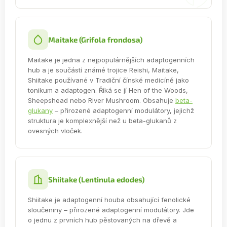
Maitake (Grifola frondosa)
Maitake je jedna z nejpopulárnějších adaptogenních
hub a je součástí známé trojice Reishi, Maitake,
Shiitake používané v Tradiční čínské medicíně jako
tonikum a adaptogen. Říká se jí Hen of the Woods,
Sheepshead nebo River Mushroom. Obsahuje
beta-
glukany
– přirozené adaptogenní modulátory, jejichž
struktura je komplexnější než u beta-glukanů z
ovesných vloček.
Shiitake (Lentinula edodes)
Shiitake je adaptogenní houba obsahující fenolické
sloučeniny – přirozené adaptogenní modulátory. Jde
o jednu z prvních hub pěstovaných na dřevě a