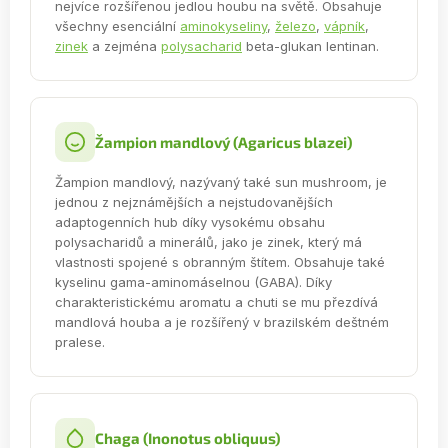
nejvíce rozšířenou jedlou houbu na světě. Obsahuje
všechny esenciální
aminokyseliny
,
železo
,
vápník
,
zinek
a zejména
polysacharid
beta-glukan lentinan.
Žampion mandlový (Agaricus blazei)
Žampion mandlový, nazývaný také sun mushroom, je
jednou z nejznámějších a nejstudovanějších
adaptogenních hub díky vysokému obsahu
polysacharidů a minerálů, jako je zinek, který má
vlastnosti spojené s obranným štítem. Obsahuje také
kyselinu gama-aminomáselnou (GABA). Díky
charakteristickému aromatu a chuti se mu přezdívá
mandlová houba a je rozšířený v brazilském deštném
pralese.
Chaga (Inonotus obliquus)