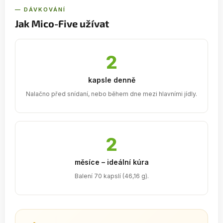
— DÁVKOVÁNÍ
Jak Mico-Five užívat
2
kapsle denně
Nalačno před snídaní, nebo během dne mezi hlavními jídly.
2
měsíce – ideální kúra
Balení 70 kapslí (46,16 g).