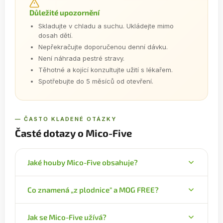
Důležité upozornění
Skladujte v chladu a suchu. Ukládejte mimo
dosah dětí.
Nepřekračujte doporučenou denní dávku.
Není náhrada pestré stravy.
Těhotné a kojící konzultujte užití s lékařem.
Spotřebujte do 5 měsíců od otevření.
— ČASTO KLADENÉ OTÁZKY
Časté dotazy o Mico-Five
Jaké houby Mico-Five obsahuje?
Obsahuje pět BIO hub: Reishi (Ganoderma
Co znamená „z plodnice" a MOG FREE?
lucidum), Maitake (Grifola frondosa), Shiitake
(Lentinula edodes), Žampion mandlový (Agaricus
Většina extraktů je vyrobena z plodnice, tedy z
blazei) a Chagu (Inonotus obliquus).
Jak se Mico-Five užívá?
celého těla houby; Chaga z čistého mycelia