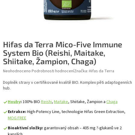
Hifas da Terra Mico-Five Immune
System Bio (Reishi, Maitake,
Shiitake, Žampion, Chaga)
Průměrné hodnocení produktu je 0,0 z 5 hvězdiček.
Neohodnoceno
Podrobnosti hodnocení
Značka:
Hifas da Terra
Doplněk stravy v certifikované kvalitě BIO. Komplex pěti adaptogenních
hub.
Houby
:
100% BIO
Reishi
,
Maitake
, Shiitake, Žampion a
Chaga
Extrakce:
High-Potency Line, technologie Hifas Green Extraction,
MOG FREE
Bioaktivní složky:
garantovaný obsah – 405 mg ?-glukanů ve 2
kapslích