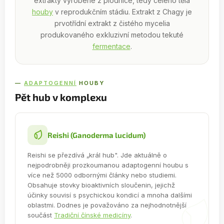
extrakty vyrobené z plodnice, tedy celého těla
houby
v reprodukčním stádiu. Extrakt z Chagy je
prvotřídní extrakt z čistého mycelia
produkovaného exkluzivní metodou tekuté
fermentace
.
—
ADAPTOGENNÍ
HOUBY
Pět hub v komplexu
Reishi (Ganoderma lucidum)
Reishi se přezdívá „král hub". Jde aktuálně o
nejpodrobněji prozkoumanou adaptogenní houbu s
více než 5000 odbornými články nebo studiemi.
Obsahuje stovky bioaktivních sloučenin, jejichž
účinky souvisí s psychickou kondicí a mnoha dalšími
oblastmi. Dodnes je považováno za nejhodnotnější
součást
Tradiční čínské medicíny
.