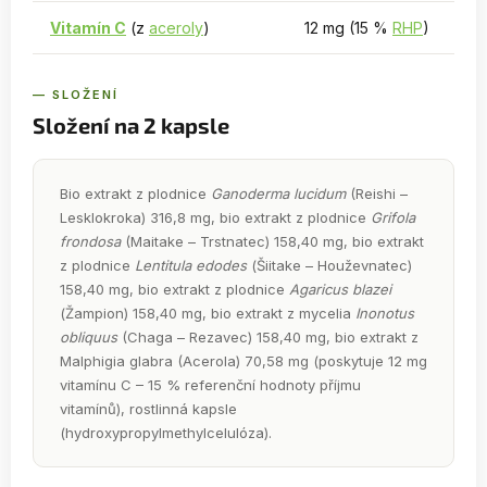
Vitamín C
(z
aceroly
)
12 mg (15 %
RHP
)
— SLOŽENÍ
Složení na 2 kapsle
Bio extrakt z plodnice
Ganoderma lucidum
(Reishi –
Lesklokroka) 316,8 mg, bio extrakt z plodnice
Grifola
frondosa
(Maitake – Trstnatec) 158,40 mg, bio extrakt
z plodnice
Lentitula edodes
(Šiitake – Houževnatec)
158,40 mg, bio extrakt z plodnice
Agaricus blazei
(Žampion) 158,40 mg, bio extrakt z mycelia
Inonotus
obliquus
(Chaga – Rezavec) 158,40 mg, bio extrakt z
Malphigia glabra (Acerola) 70,58 mg (poskytuje 12 mg
vitamínu C – 15 % referenční hodnoty příjmu
vitamínů), rostlinná kapsle
(hydroxypropylmethylcelulóza).