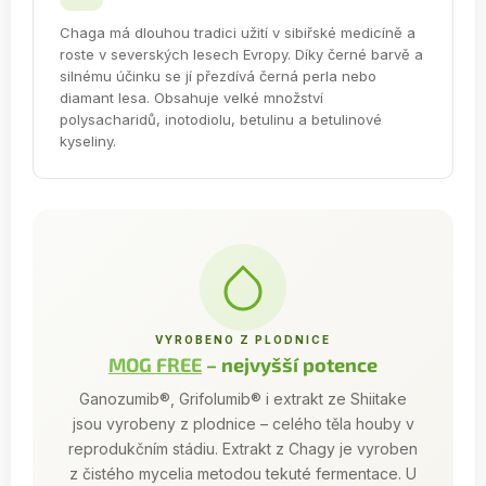
Chaga má dlouhou tradici užití v sibiřské medicíně a
roste v severských lesech Evropy. Díky černé barvě a
silnému účinku se jí přezdívá černá perla nebo
diamant lesa. Obsahuje velké množství
polysacharidů, inotodiolu, betulinu a betulinové
kyseliny.
VYROBENO Z PLODNICE
MOG FREE
– nejvyšší potence
Ganozumib®, Grifolumib® i extrakt ze Shiitake
jsou vyrobeny z plodnice – celého těla houby v
reprodukčním stádiu. Extrakt z Chagy je vyroben
z čistého mycelia metodou tekuté fermentace. U