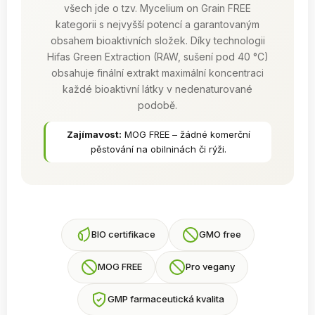
všech jde o tzv. Mycelium on Grain FREE
kategorii s nejvyšší potencí a garantovaným
obsahem bioaktivních složek. Díky technologii
Hifas Green Extraction (RAW, sušení pod 40 °C)
obsahuje finální extrakt maximální koncentraci
každé bioaktivní látky v nedenaturované
podobě.
Zajímavost:
MOG FREE – žádné komerční
pěstování na obilninách či rýži.
BIO certifikace
GMO free
MOG FREE
Pro vegany
GMP farmaceutická kvalita