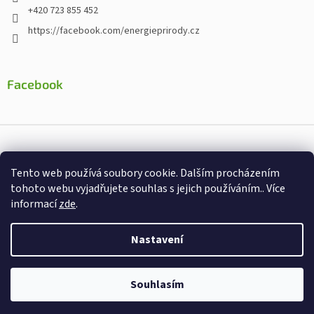
+420 723 855 452
https://facebook.com/energieprirody.cz
Facebook
Vytvořil Shoptet
Tento web používá soubory cookie. Dalším procházením
Nakodoval:
Štefan Mazáň
tohoto webu vyjadřujete souhlas s jejich používáním.. Více
informací
zde
.
Copyright 2026
Energiepřirody.cz - Internetový obchod s
doplňky stravy
. Všechna práva vyhrazena.
Nastavení
Souhlasím