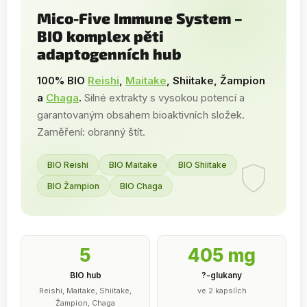
Mico-Five Immune System –
BIO komplex pěti
adaptogenních hub
100% BIO
Reishi
,
Maitake
, Shiitake, Žampion
a
Chaga
.
Silné extrakty s vysokou potencí a
garantovaným obsahem bioaktivních složek.
Zaměření: obranný štít.
BIO Reishi
BIO Maitake
BIO Shiitake
BIO Žampion
BIO Chaga
5
405 mg
BIO hub
?-glukany
Reishi, Maitake, Shiitake,
ve 2 kapslích
Žampion, Chaga