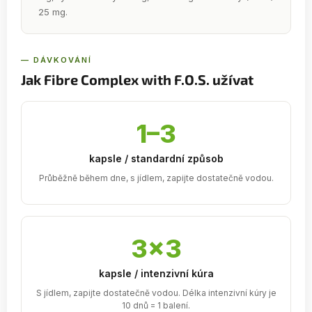
25 mg.
— DÁVKOVÁNÍ
Jak Fibre Complex with F.O.S. užívat
1–3
kapsle / standardní způsob
Průběžně během dne, s jídlem, zapijte dostatečně vodou.
3×3
kapsle / intenzivní kúra
S jídlem, zapijte dostatečně vodou. Délka intenzivní kúry je
10 dnů = 1 balení.