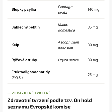
Plantago
Slupky psyllia
140 mg
ovata
Malus
Jablečný pektin
35 mg
domestica
Ascophyllum
Kelp
30 mg
nodosum
Rýžové otruby
Oryza sativa
30 mg
Fruktooligosacharidy
—
25 mg
(F.O.S.)
— ZDRAVOTNÍ TVRZENÍ
Zdravotní tvrzení podle tzv. On hold
seznamu Evropské komise