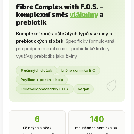
Fibre Complex with F.O.S. –
komplexní směs
vlákniny
a
prebiotik
Komplexní směs důležitých typů vlákniny a
prebiotických složek.
Specificky formulovaná
pro podporu mikrobiomu – probiotické kultury
využívají prebiotika jako živiny.
6 účinných složek
Lněné semínko BIO
Psyllium + pektin + kelp
Fruktooligosacharidy F.O.S.
Vegan
6
140
účinných složek
mg lněného semínka BIO