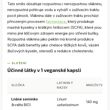
Tato směs obsahuje rozpustnou i nerozpustnou vlákninu,
nerozpustná pohlcuje vodu a vytváří v zažívacím traktu
pocit plnosti. Vláknina dále v zažívacím traktu prochází
přirozeným procesem
fermentace
, který produkuje
mastné kyseliny s krátkým řetězcem (SCFA), které jsou
mimo jiné klíčovým zdrojem energie pro střevní buňky.
Rozpustná vláknina jako pektin má kromě produkce
SCFA další benefity jako chelace těžkých kovů, vázání
žlučových kyselin, steroidů a redukce cholesterolu.
— SLOŽENÍ
Účinné látky v 1 veganské kapsli
LATINSKÝ
SLOŽKA
MNOŽSTVÍ
NÁZEV
Lněné semínko
Linum
140 mg
(kvalita BIO)
usitatissimum