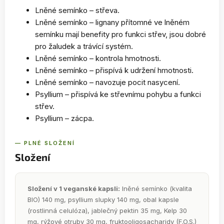
Lněné semínko – střeva.
Lněné semínko – lignany přítomné ve lněném
semínku mají benefity pro funkci střev, jsou dobré
pro žaludek a trávící systém.
Lněné semínko – kontrola hmotnosti.
Lněné semínko – přispívá k udržení hmotnosti.
Lněné semínko – navozuje pocit nasycení.
Psyllium – přispívá ke střevnímu pohybu a funkci
střev.
Psyllium – zácpa.
— PLNÉ SLOŽENÍ
Složení
Složení v 1 veganské kapsli:
lněné semínko (kvalita
BIO) 140 mg, psyllium slupky 140 mg, obal kapsle
(rostlinná celulóza), jablečný pektin 35 mg, Kelp 30
mg, rýžové otruby 30 mg, fruktooligosacharidy (F.O.S.)