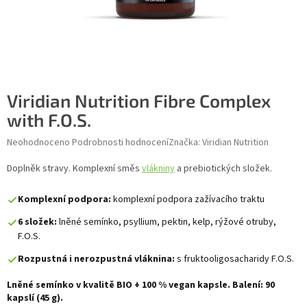
Viridian Nutrition Fibre Complex
with F.O.S.
Průměrné hodnocení produktu je 0,0 z 5 hvězdiček.
Neohodnoceno
Podrobnosti hodnocení
Značka:
Viridian Nutrition
Doplněk stravy. Komplexní směs
vlákniny
a prebiotických složek.
Komplexní podpora:
komplexní podpora zažívacího traktu
6 složek:
lněné semínko, psyllium, pektin, kelp, rýžové otruby,
F.O.S.
Rozpustná i nerozpustná vláknina:
s fruktooligosacharidy F.O.S.
Lněné semínko v kvalitě BIO + 100 % vegan kapsle. Balení: 90
kapslí (45 g).