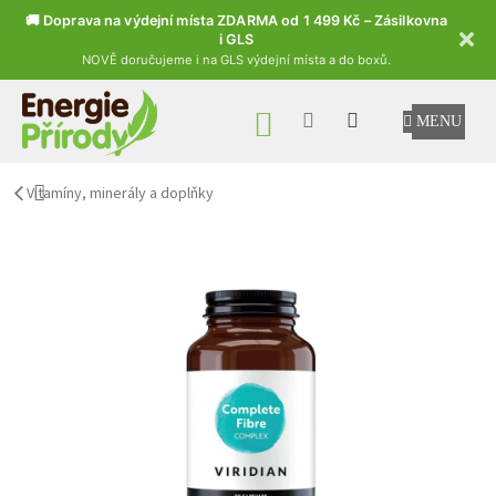
🚚 Doprava na výdejní místa ZDARMA od 1 499 Kč – Zásilkovna
i GLS
NOVĚ doručujeme i na GLS výdejní místa a do boxů.
Přejít na obsah
NÁKUPNÍ KOŠÍK
Vitamíny, minerály a doplňky