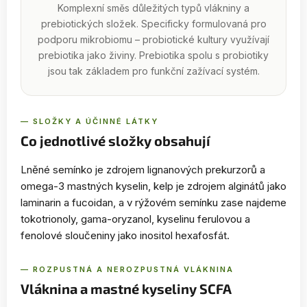
Komplexní směs důležitých typů vlákniny a
prebiotických složek. Specificky formulovaná pro
podporu mikrobiomu – probiotické kultury využívají
prebiotika jako živiny. Prebiotika spolu s probiotiky
jsou tak základem pro funkční zažívací systém.
— SLOŽKY A ÚČINNÉ LÁTKY
Co jednotlivé složky obsahují
Lněné semínko je zdrojem lignanových prekurzorů a
omega-3 mastných kyselin, kelp je zdrojem alginátů jako
laminarin a fucoidan, a v rýžovém semínku zase najdeme
tokotrionoly, gama-oryzanol, kyselinu ferulovou a
fenolové sloučeniny jako inositol hexafosfát.
— ROZPUSTNÁ A NEROZPUSTNÁ VLÁKNINA
Vláknina a mastné kyseliny SCFA