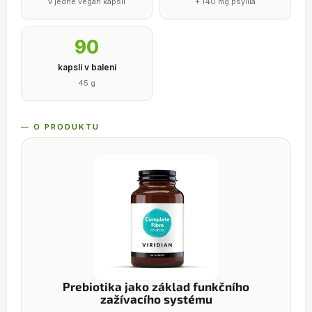
v jedné vegan kapsli
+ 140 mg psyllia
90
kapslí v balení
45 g
— O PRODUKTU
Prebiotika jako základ funkčního
zažívacího systému