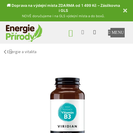
🚚 Doprava na výdejní místa ZDARMA od 1 499 Kč – Zásilkovna
i GLS
NOVĚ doručujeme i na GLS výdejní místa a do boxů.
Přejít na obsah
NÁKUPNÍ KOŠÍK
Energie a vitalita