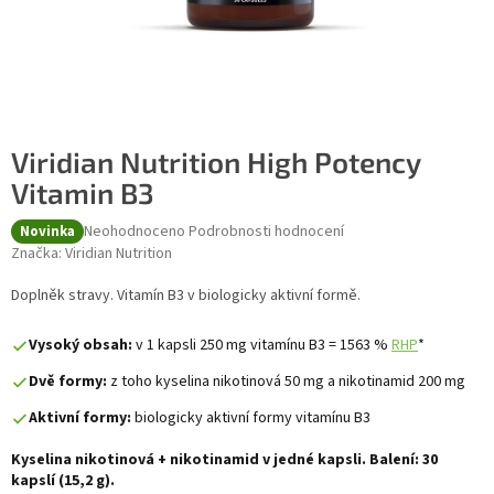
Viridian Nutrition High Potency
Vitamin B3
Průměrné hodnocení produktu je 0,0 z 5 hvězdiček.
Neohodnoceno
Podrobnosti hodnocení
Novinka
Značka:
Viridian Nutrition
Doplněk stravy. Vitamín B3 v biologicky aktivní formě.
Vysoký obsah:
v 1 kapsli 250 mg vitamínu B3 = 1563 %
RHP
*
Dvě formy:
z toho kyselina nikotinová 50 mg a nikotinamid 200 mg
Aktivní formy:
biologicky aktivní formy vitamínu B3
Kyselina nikotinová + nikotinamid v jedné kapsli. Balení: 30
kapslí (15,2 g).