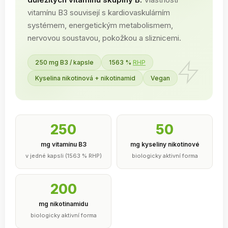
vitamínu B3 souvisejí s kardiovaskulárním
systémem, energetickým metabolismem,
nervovou soustavou, pokožkou a sliznicemi.
250 mg B3 / kapsle
1563 %
RHP
Kyselina nikotinová + nikotinamid
Vegan
250
50
mg vitamínu B3
mg kyseliny nikotinové
v jedné kapsli (1563 % RHP)
biologicky aktivní forma
200
mg nikotinamidu
biologicky aktivní forma