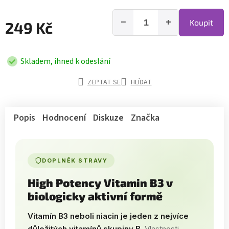
−
+
Koupit
249 Kč
Skladem, ihned k odeslání
ZEPTAT SE
HLÍDAT
Popis
Hodnocení
Diskuze
Značka
DOPLNĚK STRAVY
High Potency Vitamin B3 v
biologicky aktivní formě
Vitamín B3 neboli niacin je jeden z nejvíce
důležitých vitamínů skupiny B.
Vlastnosti