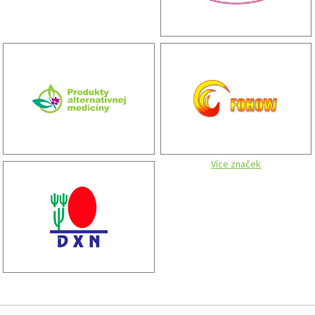
Více značek
Zápatí