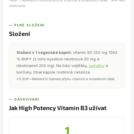
*RHP = Referenční hodnota příjmu vitamínů a minerálních látek. † RHP není
stanovena.
— PLNÉ SLOŽENÍ
Složení
Složení v 1 veganské kapsli:
vitamín B3 250 mg 1563
% RHP* (z toho kyselina nikotinová 50 mg a
nikotinamid 200 mg). Na bázi vojtěšky,
spiruliny
a
borůvky. Obal kapsle rostlinná celulóza.
*% RHP—Referenční hodnota příjmu vitamínů a minerálních látek.
— DÁVKOVÁNÍ
Jak High Potency Vitamin B3 užívat
1