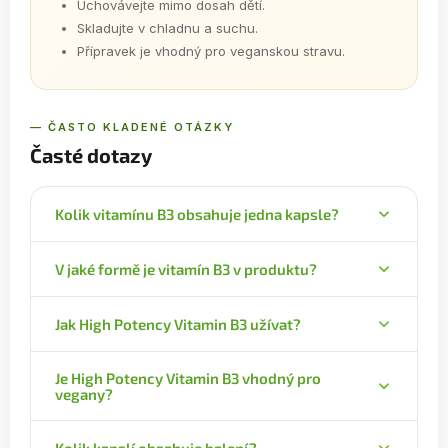
Uchovávejte mimo dosah dětí.
Skladujte v chladnu a suchu.
Přípravek je vhodný pro veganskou stravu.
— ČASTO KLADENÉ OTÁZKY
Časté dotazy
Kolik vitamínu B3 obsahuje jedna kapsle?
Jedna veganská kapsle obsahuje 250 mg vitamínu
V jaké formě je vitamín B3 v produktu?
B3 (1563 % RHP), z toho 50 mg kyseliny nikotinové
a 200 mg nikotinamidu.
High Potency Vitamin B3 obsahuje biologicky
Jak High Potency Vitamin B3 užívat?
aktivní formy vitamínu B3 – kyselinu nikotinovou a
nikotinamid. Tyto dvě formy podporují v těle
Berte 1 kapsli 1–2× denně s jídlem nebo dle
odlišné funkce.
Je High Potency Vitamin B3 vhodný pro
doporučení lékaře. Balení obsahuje 30 dávek.
vegany?
Ano, přípravek je vhodný pro veganskou stravu.