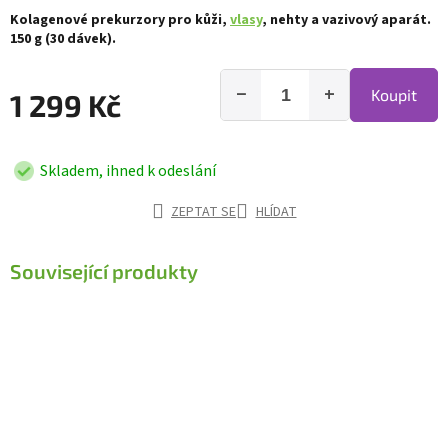
Kolagenové prekurzory pro kůži,
vlasy
, nehty a vazivový aparát.
150 g (30 dávek).
−
+
Koupit
1 299 Kč
Skladem, ihned k odeslání
ZEPTAT SE
HLÍDAT
Související produkty