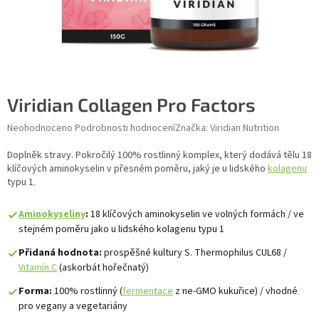
Viridian Collagen Pro Factors
Průměrné hodnocení produktu je 0,0 z 5 hvězdiček.
Neohodnoceno
Podrobnosti hodnocení
Značka:
Viridian Nutrition
Doplněk stravy. Pokročilý 100% rostlinný komplex, který dodává tělu 18
klíčových aminokyselin v přesném poměru, jaký je u lidského
kolagenu
typu 1.
Aminokyseliny
:
18 klíčových aminokyselin ve volných formách / ve
stejném poměru jako u lidského kolagenu typu 1
Přidaná hodnota:
prospěšné kultury S. Thermophilus CUL68 /
Vitamín C
(askorbát hořečnatý)
Forma:
100% rostlinný (
fermentace
z ne-GMO kukuřice) / vhodné
pro vegany a vegetariány