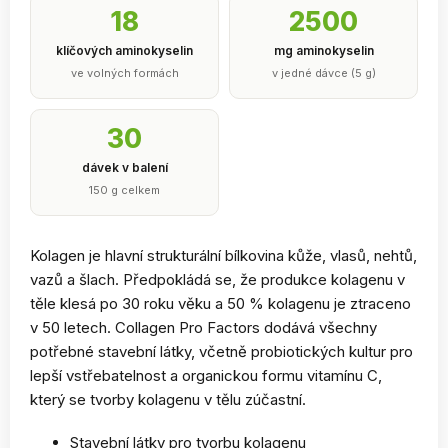
18
2500
klíčových aminokyselin
mg aminokyselin
ve volných formách
v jedné dávce (5 g)
30
dávek v balení
150 g celkem
Kolagen je hlavní strukturální bílkovina kůže, vlasů, nehtů,
vazů a šlach. Předpokládá se, že produkce kolagenu v
těle klesá po 30 roku věku a 50 % kolagenu je ztraceno
v 50 letech. Collagen Pro Factors dodává všechny
potřebné stavební látky, včetně probiotických kultur pro
lepší vstřebatelnost a organickou formu vitamínu C,
který se tvorby kolagenu v tělu zúčastní.
Stavební látky pro tvorbu kolagenu