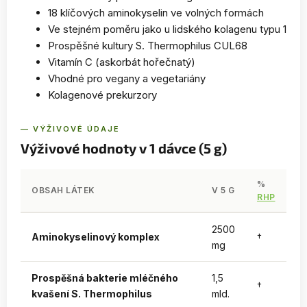
18 klíčových aminokyselin ve volných formách
Ve stejném poměru jako u lidského kolagenu typu 1
Prospěšné kultury S. Thermophilus CUL68
Vitamín C (askorbát hořečnatý)
Vhodné pro vegany a vegetariány
Kolagenové prekurzory
— VÝŽIVOVÉ ÚDAJE
Výživové hodnoty v 1 dávce (5 g)
%
OBSAH LÁTEK
V 5 G
RHP
2500
Aminokyselinový komplex
†
mg
Prospěšná bakterie mléčného
1,5
†
kvašení S. Thermophilus
mld.