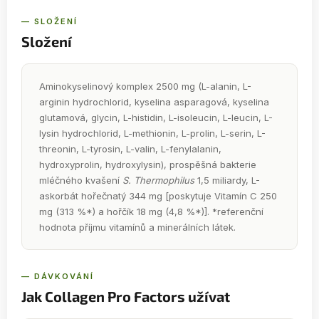
— SLOŽENÍ
Složení
Aminokyselinový komplex 2500 mg (L-alanin, L-
arginin hydrochlorid, kyselina asparagová, kyselina
glutamová, glycin, L-histidin, L-isoleucin, L-leucin, L-
lysin hydrochlorid, L-methionin, L-prolin, L-serin, L-
threonin, L-tyrosin, L-valin, L-fenylalanin,
hydroxyprolin, hydroxylysin), prospěšná bakterie
mléčného kvašení
S. Thermophilus
1,5 miliardy, L-
askorbát hořečnatý 344 mg [poskytuje Vitamín C 250
mg (313 %*) a hořčík 18 mg (4,8 %*)]. *referenční
hodnota příjmu vitamínů a minerálních látek.
— DÁVKOVÁNÍ
Jak Collagen Pro Factors užívat