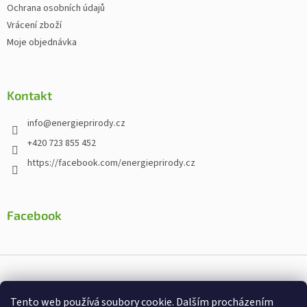
Ochrana osobních údajů
Vrácení zboží
Moje objednávka
Kontakt
info
@
energieprirody.cz
+420 723 855 452
https://facebook.com/energieprirody.cz
Facebook
Vytvořil Shoptet
Tento web používá soubory cookie. Dalším procházením
Nakodoval:
Štefan Mazáň