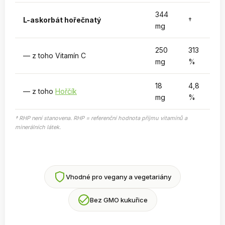
344
L-askorbát hořečnatý
†
mg
250
313
— z toho Vitamín C
mg
%
18
4,8
— z toho
Hořčík
mg
%
† RHP není stanovena. RHP = referenční hodnota příjmu vitamínů a
minerálních látek.
Vhodné pro vegany a vegetariány
Bez GMO kukuřice