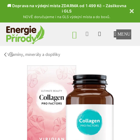
🚚 Doprava na výdejní místa ZDARMA od 1 499 Kč – Zásilkovna
i GLS
NOVĚ doručujeme i na GLS výdejní místa a do boxů.
Přejít na obsah
NÁKUPNÍ KOŠÍK
Vitamíny, minerály a doplňky