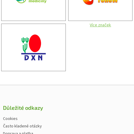
Více značek
Zápatí
Důležité odkazy
Cookies
Často kladené otázky
Doprava a platba