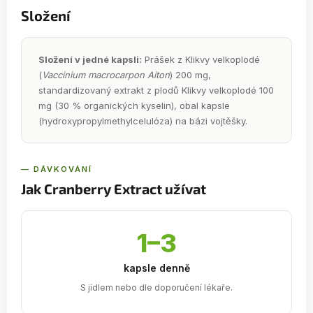
Složení
Složení v jedné kapsli:
Prášek z Klikvy velkoplodé
(
Vaccinium macrocarpon Aiton
) 200 mg,
standardizovaný extrakt z plodů Klikvy velkoplodé 100
mg (30 % organických kyselin), obal kapsle
(hydroxypropylmethylcelulóza) na bázi vojtěšky.
— DÁVKOVÁNÍ
Jak Cranberry Extract užívat
1–3
kapsle denně
S jídlem nebo dle doporučení lékaře.