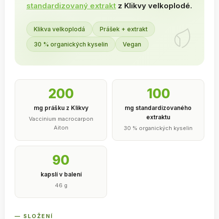
standardizovaný extrakt
z Klikvy velkoplodé.
Klikva velkoplodá
Prášek + extrakt
30 % organických kyselin
Vegan
200
100
mg prášku z Klikvy
mg standardizovaného
extraktu
Vaccinium macrocarpon
Aiton
30 % organických kyselin
90
kapslí v balení
46 g
— SLOŽENÍ