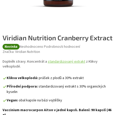
Viridian Nutrition Cranberry Extract
Průměrné hodnocení produktu je 0,0 z 5 hvězdiček.
Neohodnoceno
Podrobnosti hodnocení
Novinka
Značka:
Viridian Nutrition
Doplněk stravy. Koncentrát a
standardizovaný extrakt
z Klikvy
velkoplodé.
Klikva velkoplodá:
prášek z plodů a 30% extrakt
Přírodní podpora:
standardizovaný extrakt s 30% organických
kyselin
Vegan:
obal kapsle na bázi vojtěšky
Vaccinium macrocarpon Aiton v jedné kapsli. Balení: 90 kapslí (46