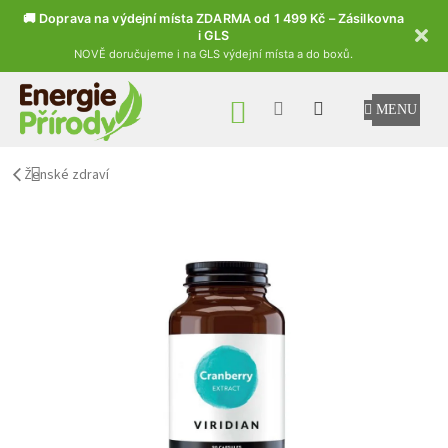
🚚 Doprava na výdejní místa ZDARMA od 1 499 Kč – Zásilkovna
i GLS
NOVĚ doručujeme i na GLS výdejní místa a do boxů.
Přejít na obsah
NÁKUPNÍ KOŠÍK
Ženské zdraví