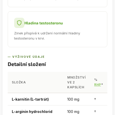
Hladina testosteronu
Zinek přispívá k udržení normální hladiny
testosteronu v krvi.
— VÝŽIVOVÉ ÚDAJE
Detailní složení
MNOŽSTVÍ
%
SLOŽKA
VE 2
RHP
*
KAPSLÍCH
L-karnitin (L-tartrát)
100 mg
†
L-arginin hydrochlorid
100 mg
†