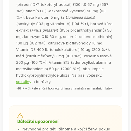
(přírodní D-?-tokoferyl-acetát) (100 IU) 67 mg (557
%*), vitamín C (L-askorbová kyselina) 50 mg (63
%*), beta karoten 5 mg (z
Dunaliella salina
)
(poskytuje 833 µg vitamínu A) (104 %*), borová kůra
extrakt (
Pinus pinaster
) (95% proanthokyanidinů) 50
mg, koenzym Q10 30 mg, selen (L-seleno-methionin)
100 µg (182 %*), citrusové bioflavonoidy 10 mg,
Vitamín D3 400 IU (cholekalciferol) 10 µg (200 %*),
měď (citrát měďnatý) 1 mg (100 %*), kyselina listová
200 µg (100 %*), Vitamín B12 (adenosylkobalamin a
methylkobalamin) 50 µg (2000 %*), obal kapsle
hydroxypropylmethylcelulóza. Na bázi vojtěšky,
spiruliny
a borůvky.
*RHP – % Referenční hodnoty příjmu vitamínů a minerálních látek.
Důležité upozornění
Nevhodné pro děti, těhotné a kojící ženy, pokud