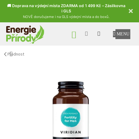
🚚 Doprava na výdejní místa ZDARMA od 1 499 Kč – Zásilkovna
i GLS
NOVĚ doručujeme i na GLS výdejní místa a do boxů.
Přejít na obsah
NÁKUPNÍ KOŠÍK
Plodnost