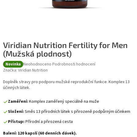
Viridian Nutrition Fertility for Men
(Mužská plodnost)
Průměrné hodnocení produktu je 0,0 z 5 hvězdiček.
Neohodnoceno
Podrobnosti hodnocení
Novinka
Značka:
Viridian Nutrition
Doplněk stravy pro podporu mužské reprodukční funkce. Komplex 13
účinných látek.
Zaměření:
Komplex zaměřený speciálně na muže
Složení:
Směs 13 přírodních látek s přirozeně podpůrným účinkem
Přístup:
Přírodní a přirozená cesta
Balení: 120 kapslí (60 denních dávek).