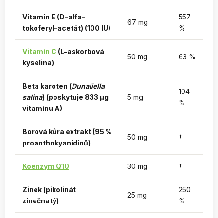
Vitamín E (D-alfa-
557
67 mg
tokoferyl-acetát) (100 IU)
%
Vitamín C
(L-askorbová
50 mg
63 %
kyselina)
Beta karoten (
Dunaliella
104
salina
) (poskytuje 833 µg
5 mg
%
vitamínu A)
Borová kůra extrakt (95 %
50 mg
†
proanthokyanidinů)
Koenzym Q10
30 mg
†
Zinek (pikolinát
250
25 mg
zinečnatý)
%