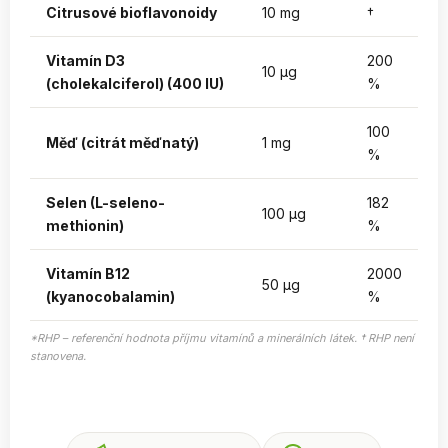
Citrusové bioflavonoidy
10 mg
†
Vitamín D3
200
10 µg
(cholekalciferol) (400 IU)
%
100
Měď (citrát měďnatý)
1 mg
%
Selen (L-seleno-
182
100 µg
methionin)
%
Vitamín B12
2000
50 µg
(kyanocobalamin)
%
*RHP – referenční hodnota příjmu vitamínů a minerálních látek. † RHP není
stanovena.