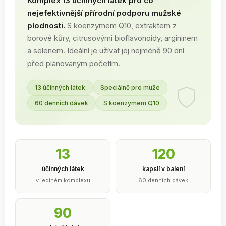
Komplex 13 účinných látek pro co
nejefektivnější přírodní podporu mužské
plodnosti.
S koenzymem Q10, extraktem z
borové kůry, citrusovými bioflavonoidy, argininem
a selenem. Ideální je užívat jej nejméně 90 dní
před plánovaným početím.
13 účinných látek
Speciálně pro muže
60 denních dávek
S koenzymem Q10
13
120
účinných látek
kapslí v balení
v jediném komplexu
60 denních dávek
90