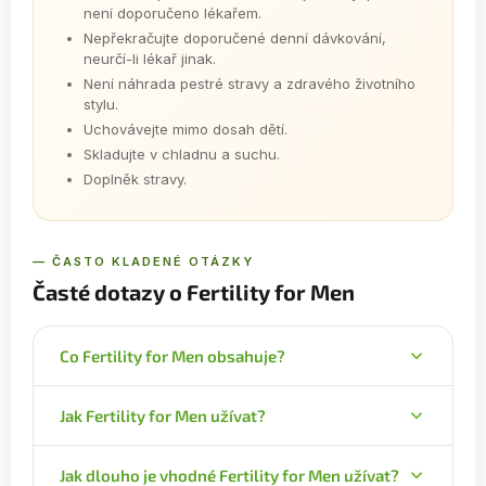
není doporučeno lékařem.
Nepřekračujte doporučené denní dávkování,
neurčí-li lékař jinak.
Není náhrada pestré stravy a zdravého životního
stylu.
Uchovávejte mimo dosah dětí.
Skladujte v chladnu a suchu.
Doplněk stravy.
— ČASTO KLADENÉ OTÁZKY
Časté dotazy o Fertility for Men
Co Fertility for Men obsahuje?
Komplex 13 účinných látek včetně L-karnitinu, L-
Jak Fertility for Men užívat?
argininu, koenzymu Q10, extraktu z borové kůry,
citrusových bioflavonoidů, zinku, selenu a vitamínů
Berte 2 kapsle denně s jídlem, pokud lékař neurčí
E, C, D3 a B12.
Jak dlouho je vhodné Fertility for Men užívat?
jinak. Balení obsahuje 60 denních dávek.