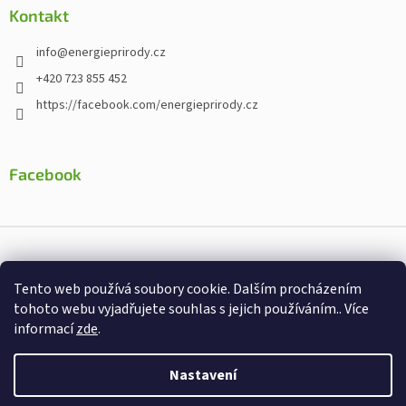
Kontakt
info
@
energieprirody.cz
+420 723 855 452
https://facebook.com/energieprirody.cz
Facebook
Vytvořil Shoptet
Tento web používá soubory cookie. Dalším procházením
Nakodoval:
Štefan Mazáň
tohoto webu vyjadřujete souhlas s jejich používáním.. Více
informací
zde
.
Copyright 2026
Energiepřirody.cz - Internetový obchod s
doplňky stravy
. Všechna práva vyhrazena.
Nastavení