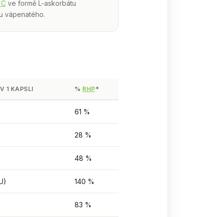
 C
ve formě L-askorbátu
u vápenatého.
V 1 KAPSLI
%
RHP
*
61 %
28 %
48 %
U)
140 %
83 %