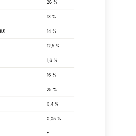
28 %
13 %
 IU)
14 %
12,5 %
1,6 %
16 %
25 %
0,4 %
0,05 %
†