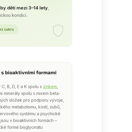
by dětí mezi 3–14 lety
,
ickou kondici.
ez cukru
i s bioaktivními formami
 C, B, D, E a K spolu s
zinkem
,
mi minerály spolu s mixem beta-
ných složek pro podporu vývoje,
ckého metabolismu, kostí, zubů,
 nervového systému a psychické
 jsou v bioaktivních formách –
cké formě bisglycinátu