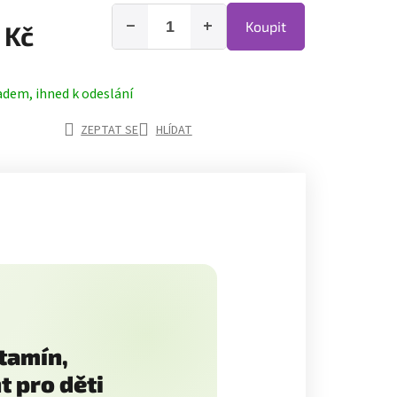
−
+
Koupit
 Kč
adem, ihned k odeslání
ZEPTAT SE
HLÍDAT
itamín,
t pro děti