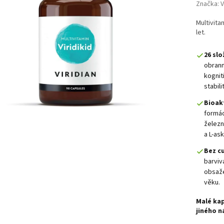
Značka:
V
Multivita
let.
26 slo
obrann
kognit
stabili
Bioak
formác
želez
a L-as
Bez c
barviv
obsaže
věku.
Malé kap
jiného n