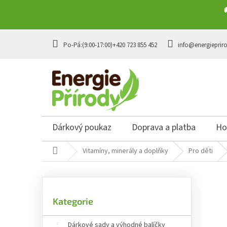
Přejít na obsah
+420 723 855 452
info@energieprir
Dárkový poukaz
Doprava a platba
Ho
Domů
Vitamíny, minerály a doplňky
Pro děti
Postranní panel
Přeskočit kategorie
Kategorie
Dárkové sady a výhodné balíčky