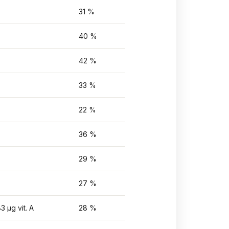
31 %
40 %
42 %
33 %
22 %
36 %
29 %
27 %
3 µg vit. A
28 %