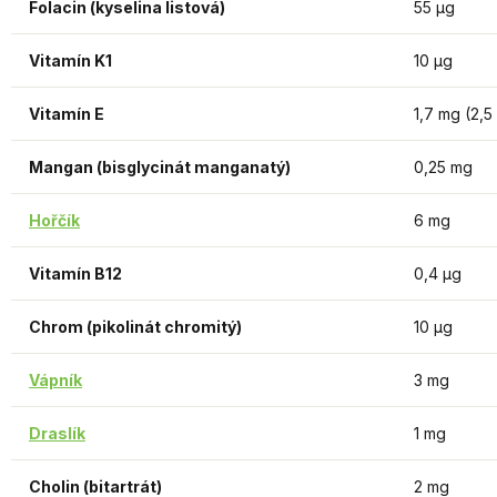
Folacin (kyselina listová)
55 µg
Vitamín K1
10 µg
Vitamín E
1,7 mg (2,5
Mangan (bisglycinát manganatý)
0,25 mg
Hořčík
6 mg
Vitamín B12
0,4 µg
Chrom (pikolinát chromitý)
10 µg
Vápník
3 mg
Draslík
1 mg
Cholin (bitartrát)
2 mg