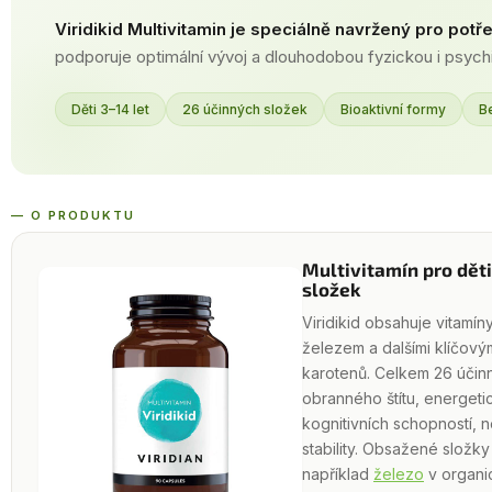
Viridikid Multivitamin je speciálně navržený pro potře
podporuje optimální vývoj a dlouhodobou fyzickou i psych
Děti 3–14 let
26 účinných složek
Bioaktivní formy
B
— O PRODUKTU
Multivitamín pro dět
složek
Viridikid obsahuje vitamíny
železem a dalšími klíčový
karotenů. Celkem 26 účin
obranného štítu, energeti
kognitivních schopností,
stability. Obsažené složky
například
železo
v organi