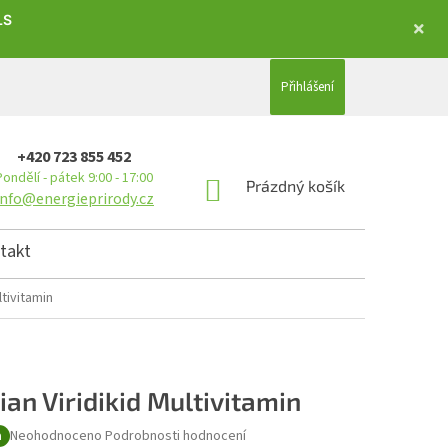
LS
Přihlášení
+420 723 855 452
Pondělí - pátek 9:00 - 17:00
NÁKUPNÍ KOŠÍK
Prázdný košík
info@energieprirody.cz
takt
ltivitamin
dian Viridikid Multivitamin
Průměrné hodnocení produktu je 0,0 z 5 hvězdiček.
Neohodnoceno
Podrobnosti hodnocení
a