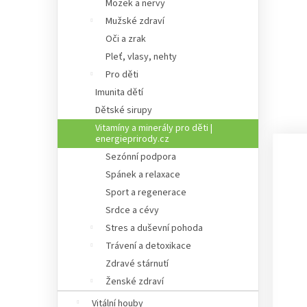
Mozek a nervy
Mužské zdraví
Oči a zrak
Pleť, vlasy, nehty
Pro děti
Imunita dětí
Dětské sirupy
Vitamíny a minerály pro děti |
energieprirody.cz
Sezónní podpora
Spánek a relaxace
Sport a regenerace
Srdce a cévy
Stres a duševní pohoda
Trávení a detoxikace
Zdravé stárnutí
Ženské zdraví
Vitální houby