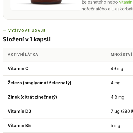
železnatého nebo
vitamín
hořečnatého a L-askorbát
— VÝŽIVOVÉ ÚDAJE
Složení v 1 kapsli
AKTIVNÍ LÁTKA
MNOŽSTVÍ 
Vitamín C
49 mg
Železo (bisglycinát železnatý)
4 mg
Zinek (citrát zinečnatý)
4,8 mg
Vitamín D3
7 µg (280 I
Vitamín B5
5 mg