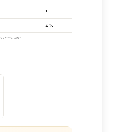
†
4 %
ení stanovena.