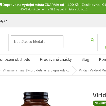
🚚 Doprava na výdejní místa ZDARMA od 1 499 Kč – Zásilkovna i G
NOVĚ doručujeme i na GLS výdejní místa a do boxů.
ody.cz
dnocení obchodu
Prodávané značky
Blog
Kon
Vitamíny a minerály pro děti | energieprirody.cz
Viridian Viridikid Mu
Viri
Novink