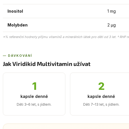
Inositol
1 mg
Molybden
2 µg
*% referenční hodnoty příjmu vitamínů a minerálních látek pro děti od 3 let. † RHP n
— DÁVKOVÁNÍ
Jak Viridikid Multivitamin užívat
1
2
kapsle denně
kapsle denně
Děti 3–6 let, s jídlem.
Děti 7–13 let, s jídlem.