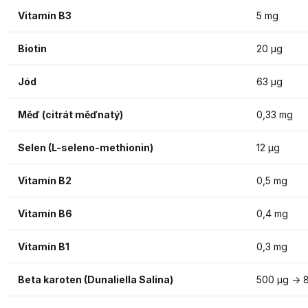
Vitamín B3
5 mg
Biotin
20 µg
Jód
63 µg
Měď (citrát měďnatý)
0,33 mg
Selen (L-seleno-methionin)
12 µg
Vitamín B2
0,5 mg
Vitamín B6
0,4 mg
Vitamín B1
0,3 mg
Beta karoten (Dunaliella Salina)
500 µg -> 8