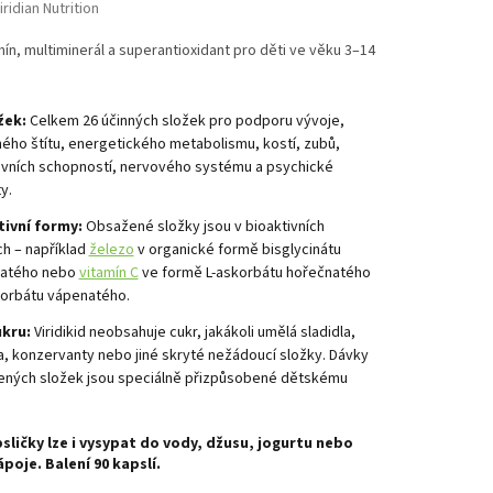
iridian Nutrition
mín, multiminerál a superantioxidant pro děti ve věku 3–14
žek:
Celkem 26 účinných složek pro podporu vývoje,
ého štítu, energetického metabolismu, kostí, zubů,
ivních schopností, nervového systému a psychické
ty.
tivní formy:
Obsažené složky jsou v bioaktivních
h – například
železo
v organické formě bisglycinátu
natého nebo
vitamín C
ve formě L-askorbátu hořečnatého
korbátu vápenatého.
ukru:
Viridikid neobsahuje cukr, jakákoli umělá sladidla,
a, konzervanty nebo jiné skryté nežádoucí složky. Dávky
ných složek jsou speciálně přizpůsobené dětskému
sličky lze i vysypat do vody, džusu, jogurtu nebo
ápoje. Balení 90 kapslí.