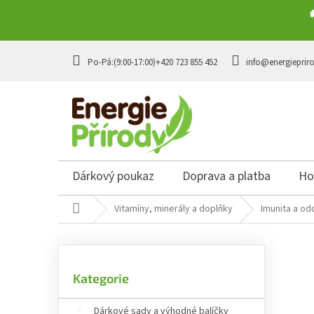
Přejít na obsah
+420 723 855 452
info@energieprir
Dárkový poukaz
Doprava a platba
Ho
Domů
Vitamíny, minerály a doplňky
Imunita a od
Postranní panel
Přeskočit kategorie
Kategorie
Dárkové sady a výhodné balíčky