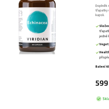
Doplněk s
třapatky 
kapsli.
Složen
třapat
jedné 
Veget
Healt
přispí
Balení 6
599
Skl