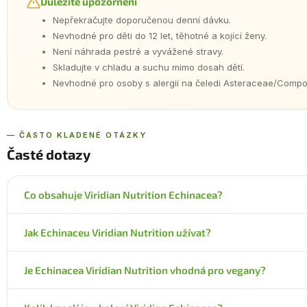
Důležité upozornění
Nepřekračujte doporučenou denní dávku.
Nevhodné pro děti do 12 let, těhotné a kojící ženy.
Není náhrada pestré a vyvážené stravy.
Skladujte v chladu a suchu mimo dosah dětí.
Nevhodné pro osoby s alergií na čeledi Asteraceae/Compo
— ČASTO KLADENÉ OTÁZKY
Časté dotazy
Co obsahuje Viridian Nutrition Echinacea?
Každá kapsle obsahuje 200 mg kořene třapatky nachové (Ec
Jak Echinaceu Viridian Nutrition užívat?
kořene třapatky úzkolisté (Echinacea angustifolia). Obal tvoří
hydroxypropylmethylceluózy.
Děti od 12 let a dospělí užívají 1 kapsli denně s jídlem. Dopor
Je Echinacea Viridian Nutrition vhodná pro vegany?
překračovat.
Ano, produkt je vhodný pro vegany. Kapsle je vegetariánská,