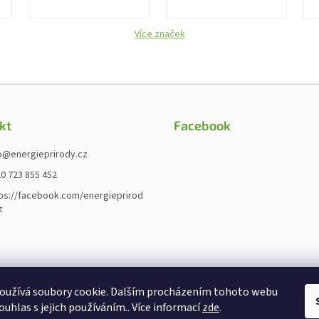
Více značek
kt
Facebook
o
@
energieprirody.cz
0 723 855 452
ps://facebook.com/energieprirod
z
oužívá soubory cookie. Dalším procházením tohoto webu
ouhlas s jejich používáním.. Více informací
zde
.