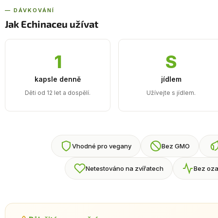
— DÁVKOVÁNÍ
Jak Echinaceu užívat
1
S
kapsle denně
jídlem
Děti od 12 let a dospělí.
Užívejte s jídlem.
Vhodné pro vegany
Bez GMO
Netestováno na zvířatech
Bez oza