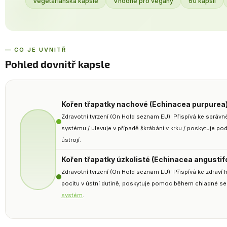
Vegetariánská kapsle
Vhodné pro vegany
60 kapslí
— CO JE UVNITŘ
Pohled dovnitř kapsle
Kořen třapatky nachové (Echinacea purpurea
Zdravotní tvrzení (On Hold seznam EU): Přispívá ke správ
systému / ulevuje v případě škrábání v krku / poskytuje po
ústrojí.
Kořen třapatky úzkolisté (Echinacea angustifo
Zdravotní tvrzení (On Hold seznam EU): Přispívá ke zdraví
pocitu v ústní dutině, poskytuje pomoc během chladné sez
systém
.