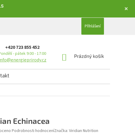
LS
Přihlášení
+420 723 855 452
Pondělí - pátek 9:00 - 17:00
NÁKUPNÍ KOŠÍK
Prázdný košík
info@energieprirody.cz
takt
dian Echinacea
hodnocení produktu je 0,0 z 5 hvězdiček.
oceno
Podrobnosti hodnocení
Značka:
Viridian Nutrition