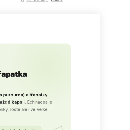
třapatka
 purpurea) a třapatky
aždé kapsli.
Echinacea je
iky, roste ale i ve Velké