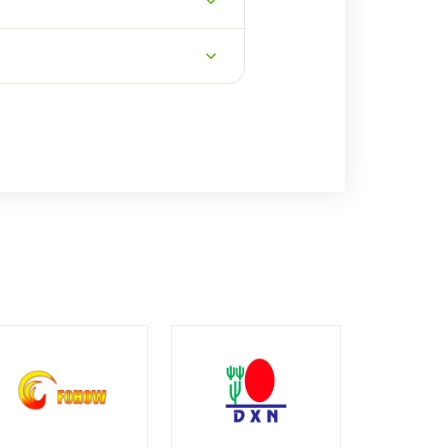
tí 29,8 g.
. Také není vhodný pro osoby s