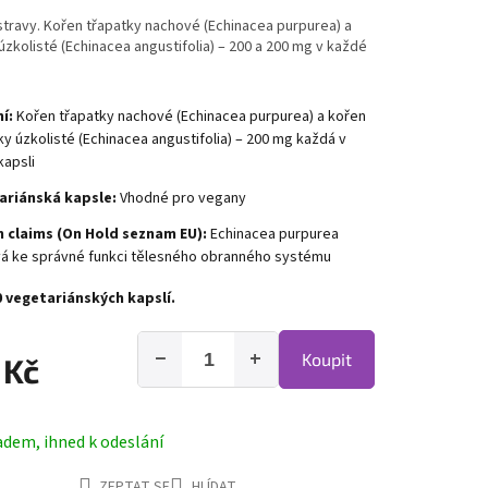
travy. Kořen třapatky nachové (Echinacea purpurea) a
úzkolisté (Echinacea angustifolia) – 200 a 200 mg v každé
í:
Kořen třapatky nachové (Echinacea purpurea) a kořen
ky úzkolisté (Echinacea angustifolia) – 200 mg každá v
kapsli
ariánská kapsle:
Vhodné pro vegany
h claims (On Hold seznam EU):
Echinacea purpurea
vá ke správné funkci tělesného obranného systému
0 vegetariánských kapslí.
−
+
Koupit
 Kč
adem, ihned k odeslání
ZEPTAT SE
HLÍDAT