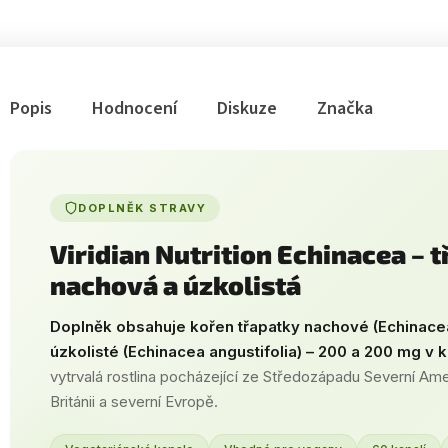
Popis
Hodnocení
Diskuze
Značka
DOPLNĚK STRAVY
Viridian Nutrition Echinacea – 
nachová a úzkolistá
Doplněk obsahuje kořen třapatky nachové (Echinacea
úzkolisté (Echinacea angustifolia) – 200 a 200 mg v k
vytrvalá rostlina pocházející ze Středozápadu Severní Amer
Británii a severní Evropě.