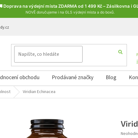
🚚 Doprava na výdejní místa ZDARMA od 1 499 Kč – Zásilkovna i G
NOVĚ doručujeme i na GLS výdejní místa a do boxů.
ody.cz
dnocení obchodu
Prodávané značky
Blog
Kon
olnost
Viridian Echinacea
Viri
Průměrné 
Neohodn