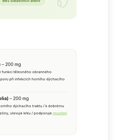
Bez balastních aditiv
)
– 200 mg
né funkci tělesného obranného
dporu při infekcích horního dýchacího
lia)
– 200 mg
 horního dýchacího traktu / k dobrému
óny, ulevuje krku / podporuje
imunitní