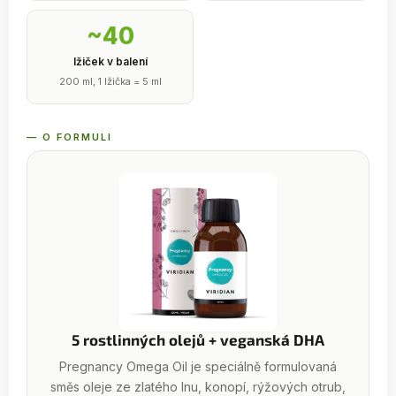
~40
lžiček v balení
200 ml, 1 lžička = 5 ml
— O FORMULI
5 rostlinných olejů + veganská DHA
Pregnancy Omega Oil je speciálně formulovaná
směs oleje ze zlatého lnu, konopí, rýžových otrub,