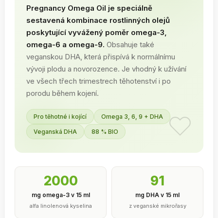
Pregnancy Omega Oil je speciálně
sestavená kombinace rostlinných olejů
poskytující vyvážený poměr omega-3,
omega-6 a omega-9.
Obsahuje také
veganskou DHA, která přispívá k normálnímu
vývoji plodu a novorozence. Je vhodný k užívání
ve všech třech trimestrech těhotenství i po
porodu během kojení.
Pro těhotné i kojící
Omega 3, 6, 9 + DHA
Veganská DHA
88 % BIO
2000
91
mg omega-3 v 15 ml
mg DHA v 15 ml
alfa linolenová kyselina
z veganské mikrořasy