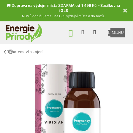
🚚 Doprava na výdejní místa ZDARMA od 1 499 Kč – Zásilkovna
i GLS
NOVĚ doručujeme i na GLS výdejní místa a do boxů.
Přejít na obsah
NÁKUPNÍ KOŠÍK
Těhotenství a kojení