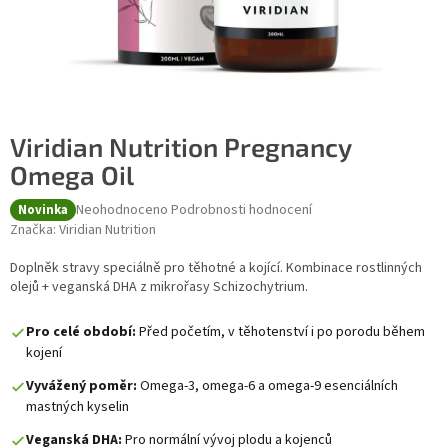
Viridian Nutrition Pregnancy
Omega Oil
Průměrné hodnocení produktu je 0,0 z 5 hvězdiček.
Neohodnoceno
Podrobnosti hodnocení
Novinka
Značka:
Viridian Nutrition
Doplněk stravy speciálně pro těhotné a kojící. Kombinace rostlinných
olejů + veganská DHA z mikrořasy Schizochytrium.
Pro celé období:
Před početím, v těhotenství i po porodu během
kojení
Vyvážený poměr:
Omega-3, omega-6 a omega-9 esenciálních
mastných kyselin
Veganská DHA:
Pro normální vývoj plodu a kojenců