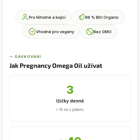
Pro těhotné a kojící
88 % BIO Organic
Vhodné pro vegany
Bez GMO
— DÁVKOVÁNÍ
Jak Pregnancy Omega Oil užívat
3
lžičky denně
= 15 ml s jídlem.