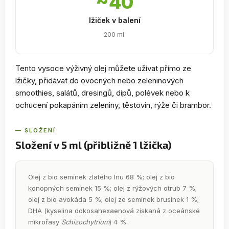
~40
lžiček v balení
200 ml.
Tento vysoce výživný olej můžete užívat přímo ze
lžičky, přidávat do ovocných nebo zeleninových
smoothies, salátů, dresingů, dipů, polévek nebo k
ochucení pokapáním zeleniny, těstovin, rýže či brambor.
— SLOŽENÍ
Složení v 5 ml (přibližně 1 lžička)
Olej z bio semínek zlatého lnu 68 %; olej z bio
konopných semínek 15 %; olej z rýžových otrub 7 %;
olej z bio avokáda 5 %; olej ze semínek brusinek 1 %;
DHA (kyselina dokosahexaenová získaná z oceánské
mikrořasy
Schizochytrium
) 4 %.