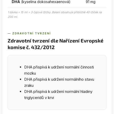
DHA
(kyselina dokosahexaenová)
91 mg
1 dávka = 15 ml = 3 čajové lžičky. Balení obsahuje přibližně 40 lžiček na
200 ml.
— ZDRAVOTNÍ TVRZENÍ
Zdravotní tvrzení dle Nařízení Evropské
komise č. 432/2012
DHA přispívá k udržení normální činnosti
mozku
DHA přispívá k udržení normálního stavu
zraku
DHA přispívá k udržení normální hladiny
triglyceridů v krvi