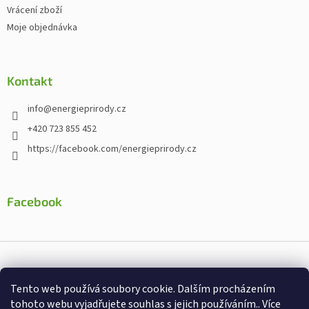
Vrácení zboží
Moje objednávka
Kontakt
info
@
energieprirody.cz
+420 723 855 452
https://facebook.com/energieprirody.cz
Facebook
Vytvořil Shoptet
Tento web používá soubory cookie. Dalším procházením
Nakodoval:
Štefan Mazáň
tohoto webu vyjadřujete souhlas s jejich používáním.. Více