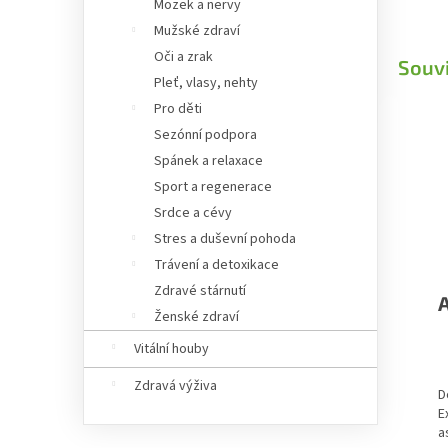
Mozek a nervy
Mužské zdraví
Oči a zrak
Souvi
Pleť, vlasy, nehty
Pro děti
Sezónní podpora
Spánek a relaxace
Sport a regenerace
Srdce a cévy
Stres a duševní pohoda
Trávení a detoxikace
Zdravé stárnutí
Ženské zdraví
Vitální houby
Zdravá výživa
D
E
a