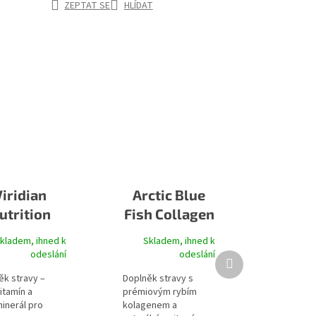
ZEPTAT SE
HLÍDAT
Viridian
Arctic Blue
utrition
Fish Collagen
gan Multi
+ Vitamin C
kladem, ihned k
Skladem, ihned k
jahoda
odeslání
odeslání
Další produkt
ěk stravy –
Doplněk stravy s
itamín a
prémiovým rybím
inerál pro
kolagenem a