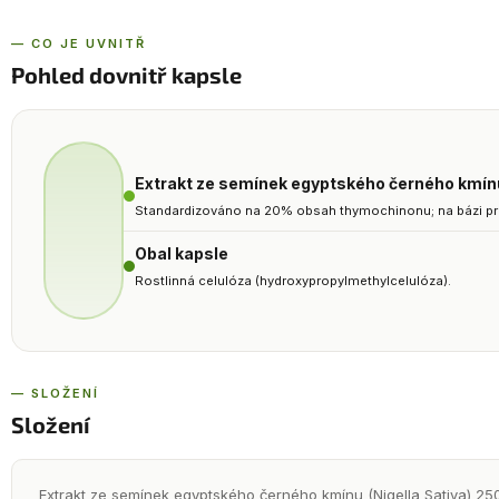
— CO JE UVNITŘ
Pohled dovnitř kapsle
Extrakt ze semínek egyptského černého kmínu
Standardizováno na 20% obsah thymochinonu; na bázi pr
Obal kapsle
Rostlinná celulóza (hydroxypropylmethylcelulóza).
— SLOŽENÍ
Složení
Extrakt ze semínek egyptského černého kmínu (Nigella Sativa) 2