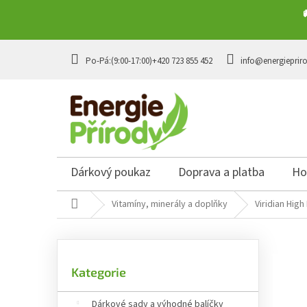
Přejít na obsah
+420 723 855 452
info@energieprir
Dárkový poukaz
Doprava a platba
Ho
Domů
Vitamíny, minerály a doplňky
Viridian Hig
Postranní panel
Přeskočit kategorie
Kategorie
Dárkové sady a výhodné balíčky