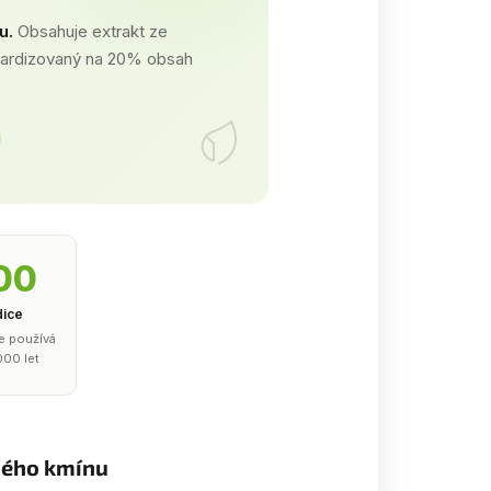
u.
Obsahuje extrakt ze
dardizovaný na 20% obsah
00
dice
e používá
000 let
rného kmínu