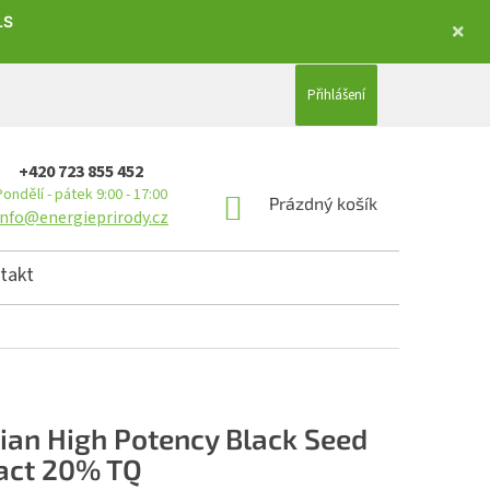
LS
Přihlášení
+420 723 855 452
Pondělí - pátek 9:00 - 17:00
NÁKUPNÍ KOŠÍK
Prázdný košík
info@energieprirody.cz
takt
dian High Potency Black Seed
act 20% TQ