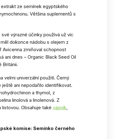
e extrakt ze semínek egyptského
thymochinonu. Většina suplementů s
ro své výrazné účinky používá už víc
on měl dokonce nádobu s olejem z
kař Avicenna zmiňoval schopnost
sá ani dnes – Organic Black Seed Oil
Británii.
 velmi univerzální použití. Černý
ještě ani nepodařilo identifikovat.
mohydrochinon a thymol, z
lina linolová a linolenová. Z
u listovou. Obsahuje také
vápník
,
ropské komise: Semínko černého