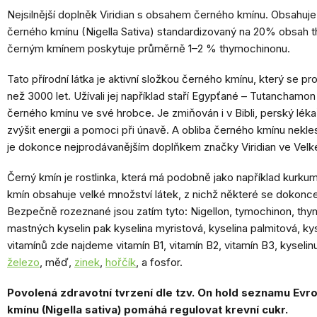
Nejsilnější doplněk Viridian s obsahem černého kmínu. Obsahuj
černého kmínu (Nigella Sativa) standardizovaný na 20% obsah 
černým kmínem poskytuje průměrně 1–2 % thymochinonu.
Tato přírodní látka je aktivní složkou černého kmínu, který se p
než 3000 let. Užívali jej například staří Egypťané – Tutancham
černého kmínu ve své hrobce. Je zmiňován i v Bibli, perský lé
zvýšit energii a pomoci při únavě. A obliba černého kmínu nekle
je dokonce nejprodávanějším doplňkem značky Viridian ve Velké 
Černý kmín je rostlinka, která má podobně jako například kurkuma
kmín obsahuje velké množství látek, z nichž některé se dokonce 
Bezpečně rozeznané jsou zatím tyto: Nigellon, tymochinon, thy
mastných kyselin pak kyselina myristová, kyselina palmitová, kyse
vitamínů zde najdeme vitamín B1, vitamín B2, vitamín B3, kyselin
železo
, měď,
zinek
,
hořčík
, a fosfor.
Povolená zdravotní tvrzení dle tzv. On hold seznamu Ev
kmínu (Nigella sativa) pomáhá regulovat krevní cukr.