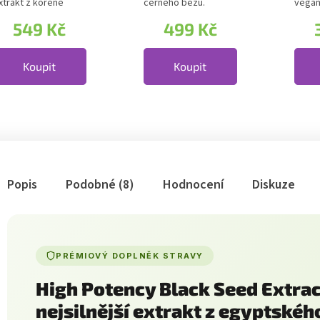
xtrakt z kořene
černého bezu.
vegan
shwagandy...
Extrakt: 500 mg...
Kompl
549 Kč
499 Kč
zásadn
Koupit
Koupit
Popis
Podobné (8)
Hodnocení
Diskuze
PRÉMIOVÝ DOPLNĚK STRAVY
High Potency Black Seed Extrac
nejsilnější extrakt z egyptské