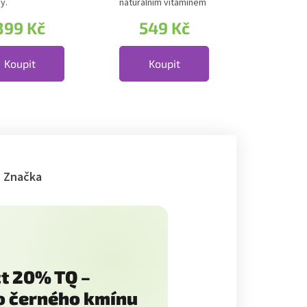
y.
naturálním vitamínem
exnost: 27
C v prášku. Naturální
399 Kč
549 Kč
ích...
jahodová...
Koupit
Koupit
Značka
t 20% TQ –
ho černého kmínu