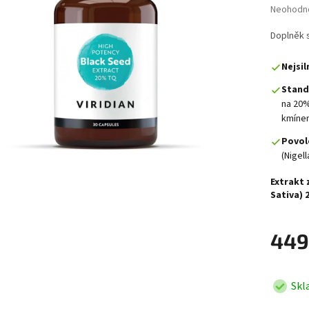
Průměrné 
Neohodn
Doplněk 
Nejsi
Stand
na 20%
kmínem
Povole
(Nigel
Extrakt 
Sativa) 2
449
Skl