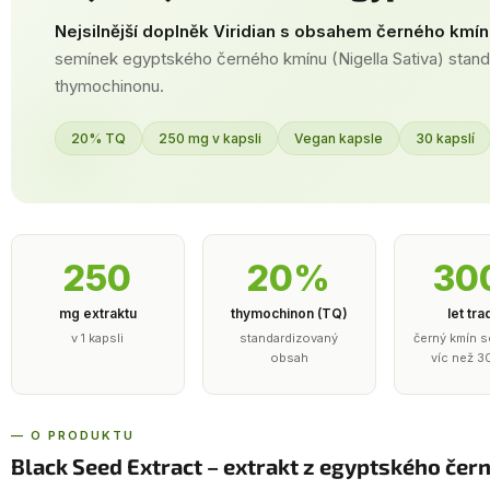
Nejsilnější doplněk Viridian s obsahem černého kmín
semínek egyptského černého kmínu (Nigella Sativa) stan
thymochinonu.
20% TQ
250 mg v kapsli
Vegan kapsle
30 kapslí
250
20%
30
mg extraktu
thymochinon (TQ)
let tra
v 1 kapsli
standardizovaný
černý kmín s
obsah
víc než 3
— O PRODUKTU
Black Seed Extract – extrakt z egyptského če