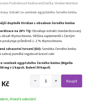
hodnocení produktu je 0,0 z 5 hvězdiček.
oceno
Podrobnosti hodnocení
Značka:
Viridian Nutrition
stravy. Extrakt ze semínek egyptského černého kmínu.
lnější doplněk Viridian s obsahem černého kmínu
ardizace na 20% TQ:
Obsahuje extrakt standardizovaný
 obsah thymochinonu. Většina suplementů s černým
 poskytuje průměrně 1–2 % thymochinonu.
né zdravotní tvrzení (EU):
Semínko černého kmínu
la sativa) pomáhá regulovat krevní cukr.
ze semínek egyptského černého kmínu (Nigella
50 mg v 1 kapsli. Balení 30 kapslí.
−
+
Koupit
 Kč
adem, ihned k odeslání