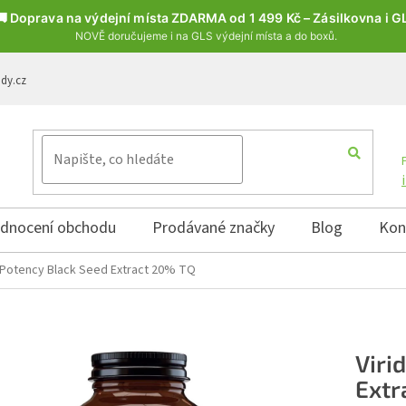
🚚 Doprava na výdejní místa ZDARMA od 1 499 Kč – Zásilkovna i G
NOVĚ doručujeme i na GLS výdejní místa a do boxů.
ody.cz
dnocení obchodu
Prodávané značky
Blog
Kon
h Potency Black Seed Extract 20% TQ
Viri
Extr