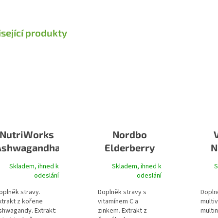
sející produkty
NutriWorks
Nordbo
Ashwagandha
Elderberry
N
Defence
Ve
Skladem, ihned k
Skladem, ihned k
S
(Extrakt z
odeslání
odeslání
černého bezu
oplněk stravy.
Doplněk stravy s
Dopln
+ vit. C +
xtrakt z kořene
vitamínem C a
multiv
shwagandy. Extrakt:
zinkem. Extrakt z
multim
zinek)