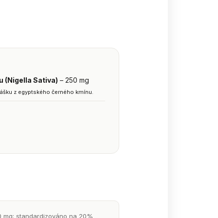
 (Nigella Sativa)
– 250 mg
ášku z egyptského černého kmínu.
50 mg; standardizováno na 20%