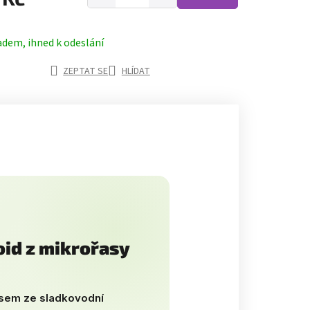
adem, ihned k odeslání
ZEPTAT SE
HLÍDAT
oid z mikrořasy
esem ze sladkovodní