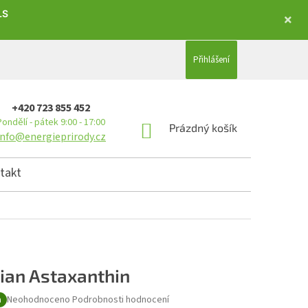
LS
Přihlášení
+420 723 855 452
Pondělí - pátek 9:00 - 17:00
NÁKUPNÍ KOŠÍK
Prázdný košík
info@energieprirody.cz
takt
dian Astaxanthin
Průměrné hodnocení produktu je 0,0 z 5 hvězdiček.
Neohodnoceno
Podrobnosti hodnocení
a