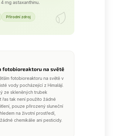
 4 mg astaxanthinu.
Přírodní zdroj
m fotobioreaktoru na světě
ětším fotobioreaktoru na světě v
té vody pocházející z Himalájí.
ný ze skleněných trubek
t řas tak není použito žádné
tlení, pouze přirozený sluneční
ohledem na životní prostředí,
žádné chemikálie ani pesticidy.