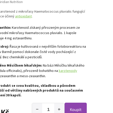
iridian Nutrition
karotenoid z mikrořasy Haematococcus pluvialis fungující
oce účinný
antioxidant
.
anthin:
Karotenoid získaný přirozeným procesem ze
vodní mikrořasy Haematococcus pluvialis. 1 kapsle
je 4 mg astaxanthinu.
zdroj:
Řasa je kultivovaná v největším fotobioreaktoru na
v Barmě pomocí dokonale čisté vody pocházející z
í. Bez chemikálií a pesticidů.
ěno Měsíčkem lékařským:
Na bázi Měsíčku lékařského
dula officinalis), přirozeně bohatého na
karotenoidy
, zeaxanthin a meso-zeaxanthin.
rodukt se svou kvalitou, skladbou a původem
liší od většiny nabízených produktů na současném
ení 30 kapslí.
−
+
Koupit
 Kč