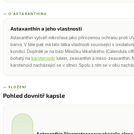
— O ASTAXANTHINU
Astaxanthin a jeho vlastnosti
Astaxanthin vytváří mikrořasa jako přirozenou ochranu proti UV
barva. V těle pak má tato látka vlastnosti související s oxidati
kondicí. Doplněk je na bázi Měsíčku lékařského (Calendula offic
bohatý na
karotenoidy
lutein, zeaxanthin a meso-zeaxanthin. 
karotenoid nacházející se v sítnici. Spolu s ním se v oku nachází
— SLOŽENÍ
Pohled dovnitř kapsle
Astaxanthin (Haematococcus pluvialis algae