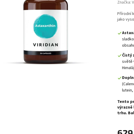
Značka:
V
Přírodní 
jako vys
Astax
sladko
obsahu
Čistý 
světě 
Himaláj
Dopln
(Calen
lutein
Tento p
výrazně 
trhu. Bal
629