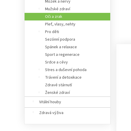
Mozek a nervy
Mužské zdraví
Oči a zrak
Pleť, vlasy, nehty
Pro děti
Sezónní podpora
Spánek a relaxace
Sport a regenerace
Srdce a cévy
Stres a duševní pohoda
Trávení a detoxikace
Zdravé stárnutí
Ženské zdraví
Vitální houby
Zdravá výživa