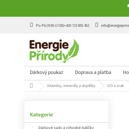
Přejít na obsah
+420 723 855 452
info@energieprir
Dárkový poukaz
Doprava a platba
Ho
Domů
Vitamíny, minerály a doplňky
Oči a zrak
Postranní panel
Přeskočit kategorie
Kategorie
Dárkové sady a výhodné balíčky