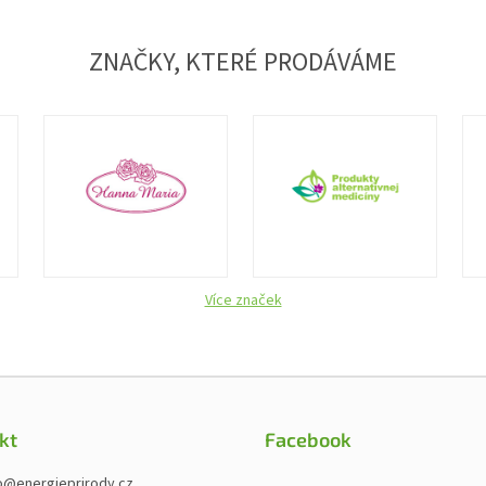
ZNAČKY, KTERÉ PRODÁVÁME
Více značek
kt
Facebook
o
@
energieprirody.cz