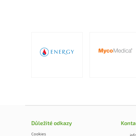
Zápatí
Důležité odkazy
Konta
Cookies
inf