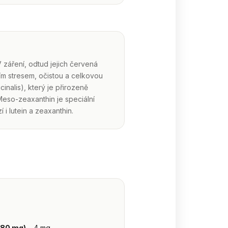
 záření, odtud jejich červená
vním stresem, očistou a celkovou
inalis), který je přirozeně
Meso-zeaxanthin je speciální
 i lutein a zeaxanthin.
 80 mg)
– 4 mg