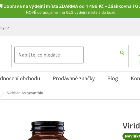
🚚 Doprava na výdejní místa ZDARMA od 1 499 Kč – Zásilkovna i G
NOVĚ doručujeme i na GLS výdejní místa a do boxů.
ody.cz
dnocení obchodu
Prodávané značky
Blog
Kon
Viridian Astaxanthin
Viri
Novink