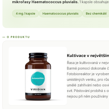
mikrořasy Haematococcus pluvialis.
1 kapsle obsahuje
4 mg / kapsle
Haematococcus pluvialis
Bez chemikálií
— O PRODUKTU
Kultivace v největší
Řasa je kultivovaná v nejv
Barmě pomocí dokonale čis
Fotobioreaktor je vyrobe
umístěných venku, pro růs
umělé zahřívání nebo osvě
svit. Pěstování probíhá s 
nejsou při něm používány 