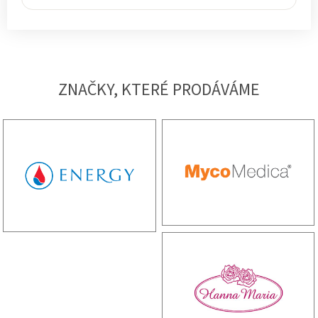
Ano, produkt je vhodný pro veganskou stravu. Je
rovněž bez GMO, bez balastních aditiv a bez
palmového tuku.
ZNAČKY, KTERÉ PRODÁVÁME