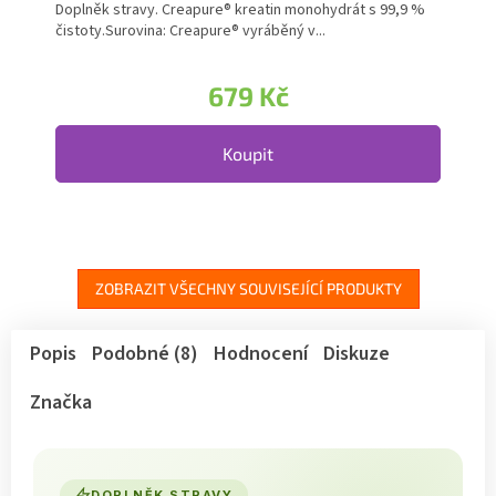
Doplněk stravy. Creapure® kreatin monohydrát s 99,9 %
čistoty.Surovina: Creapure® vyráběný v...
679 Kč
Koupit
ZOBRAZIT VŠECHNY SOUVISEJÍCÍ PRODUKTY
Popis
Podobné (8)
Hodnocení
Diskuze
Značka
DOPLNĚK STRAVY