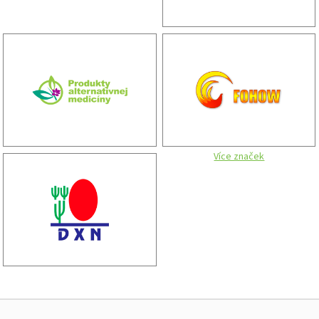
Více značek
Zápatí