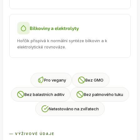
Bílkoviny a elektrolyty
Hořčík přispívá k normální syntéze bílkovin a k
elektrolytické rovnováze.
Pro vegany
Bez GMO
Bez balastních aditiv
Bez palmového tuku
Netestováno na zvířatech
— VÝŽIVOVÉ ÚDAJE