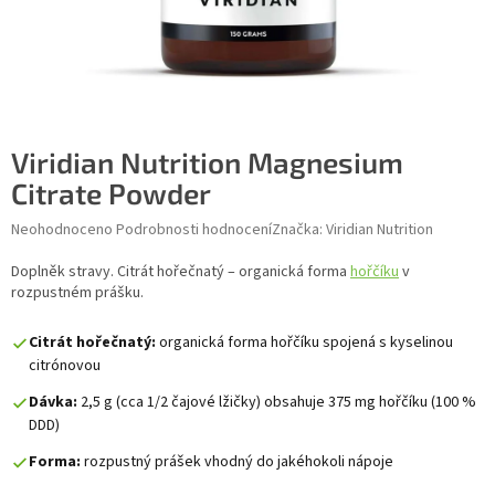
Viridian Nutrition Magnesium
Citrate Powder
Průměrné hodnocení produktu je 0,0 z 5 hvězdiček.
Neohodnoceno
Podrobnosti hodnocení
Značka:
Viridian Nutrition
Doplněk stravy. Citrát hořečnatý – organická forma
hořčíku
v
rozpustném prášku.
Citrát hořečnatý:
organická forma hořčíku spojená s kyselinou
citrónovou
Dávka:
2,5 g (cca 1/2 čajové lžičky) obsahuje 375 mg hořčíku (100 %
DDD)
Forma:
rozpustný prášek vhodný do jakéhokoli nápoje