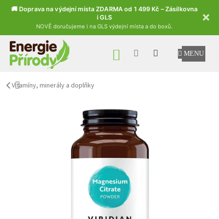
🚚 Doprava na výdejní místa ZDARMA od 1 499 Kč – Zásilkovna
i GLS
NOVĚ doručujeme i na GLS výdejní místa a do boxů.
Přejít na obsah
NÁKUPNÍ KOŠÍK
Vitamíny, minerály a doplňky