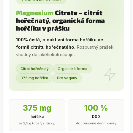
Magnesium
Citrate – citrát
hořečnatý, organická forma
hořčíku v prášku
100% čistá, bioaktivní forma hořčíku ve
formě citrátu hořečnatého.
Rozpustný prášek
vhodný do jakéhokoli nápoje.
Citrát hořečnatý
Organická forma
375 mg hořčíku
Pro vegany
375 mg
100 %
hořčíku
DDD
ve 2,5 g (cca 1/2 lžičky)
doporučené denní dávky