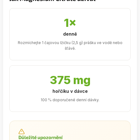
1×
denně
Rozmíchejte 1 čajovou lžičku (2,5 g) prášku ve vodě nebo
šťávě.
375 mg
hořčíku v dávce
100 % doporučené denní dávky.
Důležité upozornění