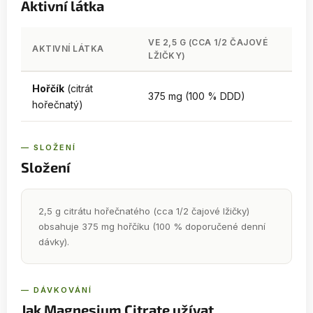
Aktivní látka
VE 2,5 G (CCA 1/2 ČAJOVÉ
AKTIVNÍ LÁTKA
LŽIČKY)
Hořčík
(citrát
375 mg (100 % DDD)
hořečnatý)
— SLOŽENÍ
Složení
2,5 g citrátu hořečnatého (cca 1/2 čajové lžičky)
obsahuje 375 mg hořčíku (100 % doporučené denní
dávky).
— DÁVKOVÁNÍ
Jak Magnesium Citrate užívat