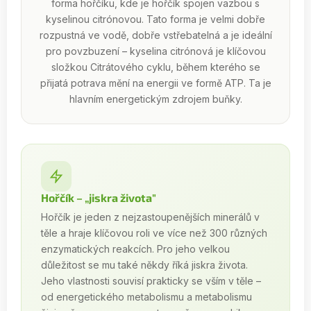
forma hořčíku, kde je hořčík spojen vazbou s
kyselinou citrónovou. Tato forma je velmi dobře
rozpustná ve vodě, dobře vstřebatelná a je ideální
pro povzbuzení – kyselina citrónová je klíčovou
složkou Citrátového cyklu, během kterého se
přijatá potrava mění na energii ve formě ATP. Ta je
hlavním energetickým zdrojem buňky.
Hořčík – „jiskra života"
Hořčík je jeden z nejzastoupenějších minerálů v
těle a hraje klíčovou roli ve více než 300 různých
enzymatických reakcích. Pro jeho velkou
důležitost se mu také někdy říká jiskra života.
Jeho vlastnosti souvisí prakticky se vším v těle –
od energetického metabolismu a metabolismu