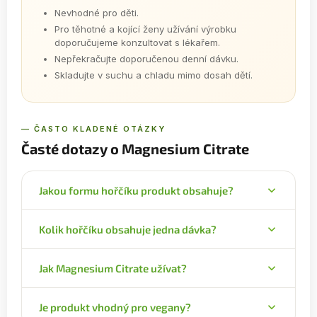
Nevhodné pro děti.
Pro těhotné a kojící ženy užívání výrobku
doporučujeme konzultovat s lékařem.
Nepřekračujte doporučenou denní dávku.
Skladujte v suchu a chladu mimo dosah dětí.
— ČASTO KLADENÉ OTÁZKY
Časté dotazy o Magnesium Citrate
Jakou formu hořčíku produkt obsahuje?
Obsahuje citrát hořečnatý – organickou formu
Kolik hořčíku obsahuje jedna dávka?
hořčíku, kde je hořčík spojen vazbou s kyselinou
citrónovou. Tato forma je velmi dobře rozpustná
2,5 g citrátu hořečnatého (cca 1/2 čajové lžičky)
ve vodě a dobře vstřebatelná.
Jak Magnesium Citrate užívat?
obsahuje 375 mg hořčíku, což odpovídá 100 %
doporučené denní dávky.
Jednou denně rozmíchejte 1 čajovou lžičku (2,5 g)
Je produkt vhodný pro vegany?
prášku ve vodě nebo šťávě.