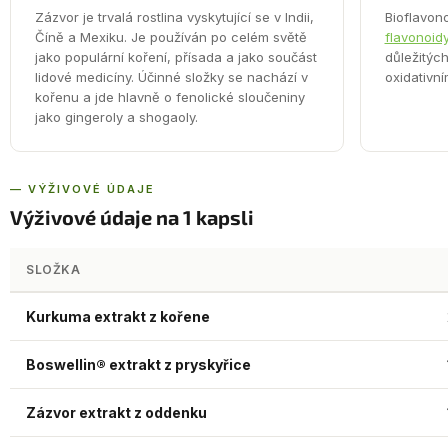
Zázvor je trvalá rostlina vyskytující se v Indii,
Bioflavono
Číně a Mexiku. Je používán po celém světě
flavonoid
jako populární koření, přísada a jako součást
důležitých
lidové medicíny. Účinné složky se nachází v
oxidativní
kořenu a jde hlavně o fenolické sloučeniny
jako gingeroly a shogaoly.
— VÝŽIVOVÉ ÚDAJE
Výživové údaje na 1 kapsli
SLOŽKA
Kurkuma extrakt z kořene
Boswellin® extrakt z pryskyřice
Zázvor extrakt z oddenku