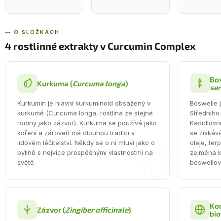
— O SLOŽKÁCH
4 rostlinné extrakty v Curcumin Complex
Bos
Kurkuma (
Curcuma longa
)
ser
Kurkumin je hlavní kurkuminoid obsažený v
Boswelie j
kurkumě (Curcuma longa, rostlina ze stejné
Středního
rodiny jako zázvor). Kurkuma se používá jako
Kadidlovn
koření a zároveň má dlouhou tradici v
se získáv
lidovém léčitelství. Někdy se o ní mluví jako o
oleje, ter
bylině s nejvíce prospěšnými vlastnostmi na
zejména k
světě.
boswellov
Ko
Zázvor (
Zingiber officinale
)
bio