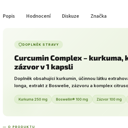
Popis
Hodnocení
Diskuze
Značka
DOPLNĚK STRAVY
Curcumin Complex – kurkuma, k
zázvor v 1 kapsli
Doplněk obsahující kurkumin, účinnou látku extrahov
longa, extrakt z Boswelie, zázvoru a komplex citrus
Kurkuma 250 mg
Boswellin® 100 mg
Zázvor 100 mg
— O PRODUKTU