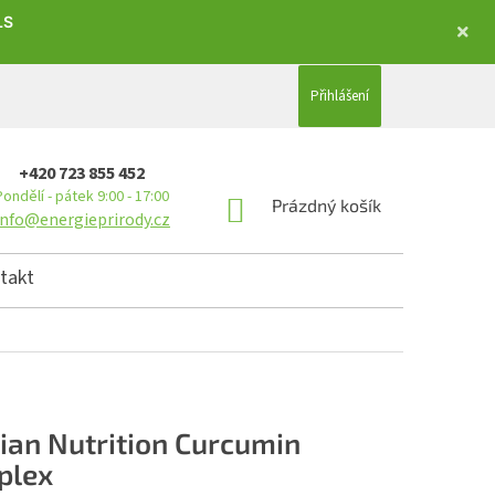
LS
Přihlášení
+420 723 855 452
Pondělí - pátek 9:00 - 17:00
NÁKUPNÍ KOŠÍK
Prázdný košík
info@energieprirody.cz
takt
dian Nutrition Curcumin
plex