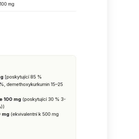
100 mg
mg
[poskytující 85 %
0 %, demethoxykurkumin 15–25
ce 100 mg
(poskytující 30 % 3-
A))
0 mg
(ekvivalentní k 500 mg