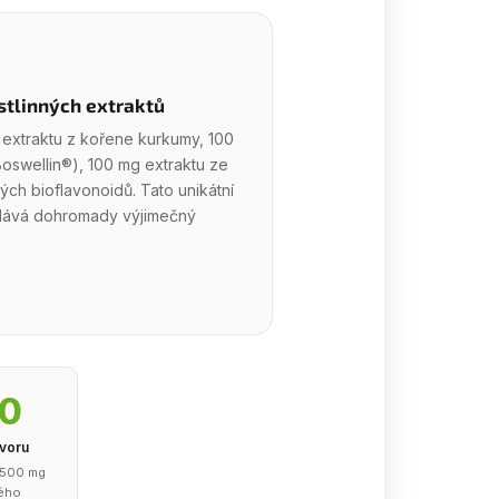
stlinných extraktů
 extraktu z kořene kurkumy, 100
Boswellin®), 100 mg extraktu ze
ých bioflavonoidů. Tato unikátní
 dává dohromady výjimečný
00
voru
 500 mg
vého