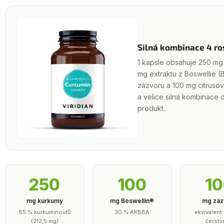
Silná kombinace 4 ro
1 kapsle obsahuje 250 mg
mg extraktu z Boswellie (
zázvoru a 100 mg citrusov
a velice silná kombinace
produkt.
250
100
1
mg kurkumy
mg Boswellin®
mg záz
85 % kurkuminoidů
30 % AKBBA
ekvivalent
(212,5 mg)
čerst