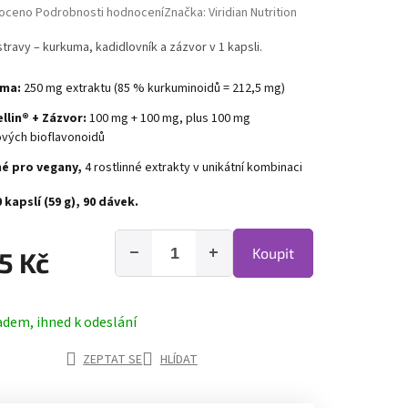
hodnocení produktu je 0,0 z 5 hvězdiček.
oceno
Podrobnosti hodnocení
Značka:
Viridian Nutrition
travy – kurkuma, kadidlovník a zázvor v 1 kapsli.
ma:
250 mg extraktu (85 % kurkuminoidů = 212,5 mg)
lin® + Zázvor:
100 mg + 100 mg, plus 100 mg
ových bioflavonoidů
é pro vegany,
4 rostlinné extrakty v unikátní kombinaci
 kapslí (59 g), 90 dávek.
−
+
Koupit
5 Kč
adem, ihned k odeslání
ZEPTAT SE
HLÍDAT