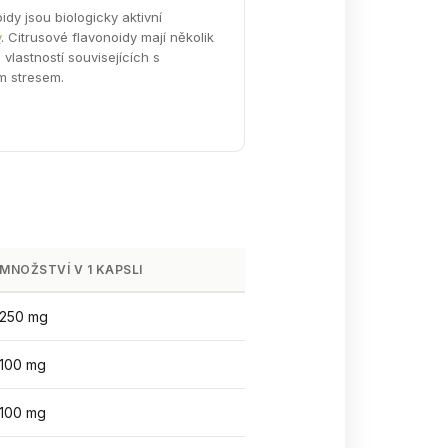
idy jsou biologicky aktivní
y
. Citrusové flavonoidy mají několik
 vlastností souvisejících s
m stresem.
MNOŽSTVÍ V 1 KAPSLI
250 mg
100 mg
100 mg