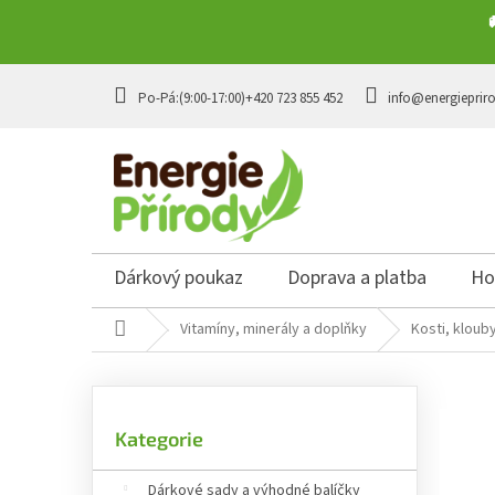
Přejít na obsah
+420 723 855 452
info@energieprir
Dárkový poukaz
Doprava a platba
Ho
Domů
Vitamíny, minerály a doplňky
Kosti, kloub
Postranní panel
Přeskočit kategorie
Kategorie
Dárkové sady a výhodné balíčky