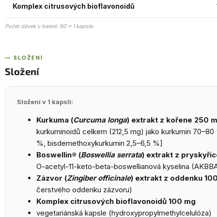
Komplex citrusových bioflavonoidů
Počet dávek v balení: 90 × 1 kapsle.
— SLOŽENÍ
Složení
Složení v 1 kapsli:
Kurkuma (
Curcuma longa
) extrakt z kořene 250 
kurkuminoidů celkem (212,5 mg) jako kurkumin 70–8
%, bisdemethoxykurkumin 2,5–6,5 %]
Boswellin® (
Boswellia serrata
) extrakt z pryskyři
O-acetyl-11-keto-beta-boswellianová kyselina (AKBB
Zázvor (
Zingiber officinale
) extrakt z oddenku 10
čerstvého oddenku zázvoru)
Komplex citrusových bioflavonoidů 100 mg
vegetariánská kapsle (hydroxypropylmethylcelulóza)