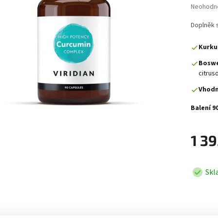
Průměrné 
Neohodn
Doplněk s
Kurku
Boswel
citrus
Vhodn
Balení 90
1 39
Skl