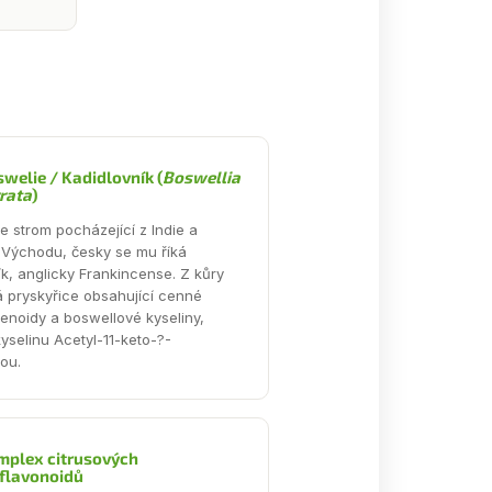
welie / Kadidlovník (
Boswellia
rata
)
e strom pocházející z Indie a
 Východu, česky se mu říká
ík, anglicky Frankincense. Z kůry
á pryskyřice obsahující cenné
penoidy a boswellové kyseliny,
yselinu Acetyl-11-keto-?-
ou.
mplex citrusových
flavonoidů