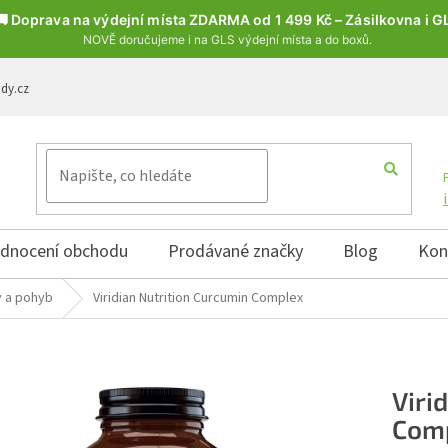
🚚 Doprava na výdejní místa ZDARMA od 1 499 Kč – Zásilkovna i G
NOVĚ doručujeme i na GLS výdejní místa a do boxů.
ody.cz
dnocení obchodu
Prodávané značky
Blog
Kon
y a pohyb
Viridian Nutrition Curcumin Complex
Viri
Com