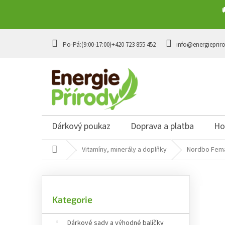
Přejít na obsah
+420 723 855 452
info@energieprir
Dárkový poukaz
Doprava a platba
Ho
Domů
Vitamíny, minerály a doplňky
Nordbo Fem
Postranní panel
Přeskočit kategorie
Kategorie
Dárkové sady a výhodné balíčky