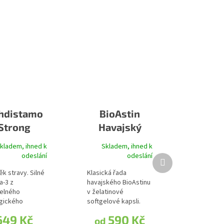
hdistamo
BioAstin
Strong
Havajský
mega 3
astaxanthin
kladem, ihned k
Skladem, ihned k
odeslání
odeslání
Další produkt
k stravy. Silné
Klasická řada
-3 z
havajského BioAstinu
telného
v želatinové
gického
softgelové kapsli.
ovu s
Astaxanthin pochází
649 Kč
590 Kč
od
ovým olejem
z...