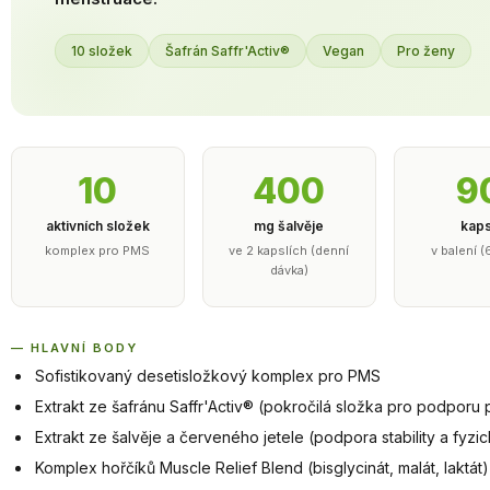
10 složek
Šafrán Saffr'Activ®
Vegan
Pro ženy
10
400
9
aktivních složek
mg šalvěje
kaps
komplex pro PMS
ve 2 kapslích (denní
v balení (
dávka)
— HLAVNÍ BODY
Sofistikovaný desetisložkový komplex pro PMS
Extrakt ze šafránu Saffr'Activ® (pokročilá složka pro podporu 
Extrakt ze šalvěje a červeného jetele (podpora stability a fyz
Komplex hořčíků Muscle Relief Blend (bisglycinát, malát, laktát