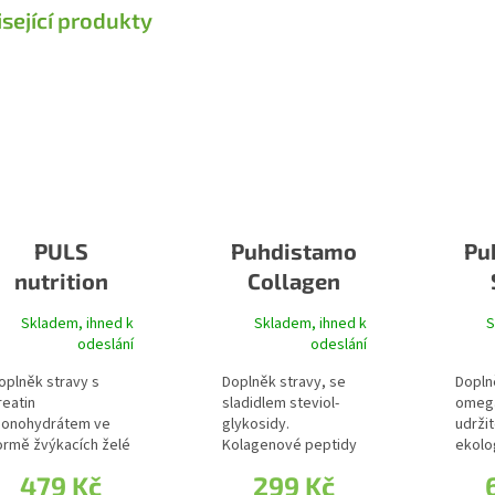
sející produkty
PULS
Puhdistamo
Pu
nutrition
Collagen
Creatine
Beauty
O
Skladem, ihned k
Skladem, ihned k
S
Gummy Bear
malina
odeslání
odeslání
oplněk stravy s
Doplněk stravy, se
Doplně
reatin
sladidlem steviol-
omega
onohydrátem ve
glykosidy.
udrži
ormě žvýkacích želé
Kolagenové peptidy
ekolo
 příchutí modré
s vlákninou....
rybol
479 Kč
299 Kč
ahody. Tři želé...
prémi