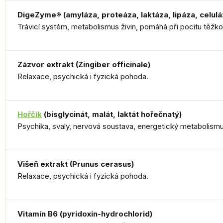
DigeZyme® (amyláza, proteáza, laktáza, lipáza, celulá
Trávicí systém, metabolismus živin, pomáhá při pocitu těžko
Zázvor extrakt (Zingiber officinale)
Relaxace, psychická i fyzická pohoda.
Hořčík
(bisglycinát, malát, laktát hořečnatý)
Psychika, svaly, nervová soustava, energetický metabolismu
Višeň extrakt (Prunus cerasus)
Relaxace, psychická i fyzická pohoda.
Vitamín B6 (pyridoxin-hydrochlorid)