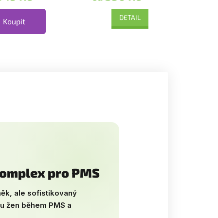
...
DETAIL
Koupit
komplex pro PMS
ěk, ale sofistikovaný
oru žen během PMS a