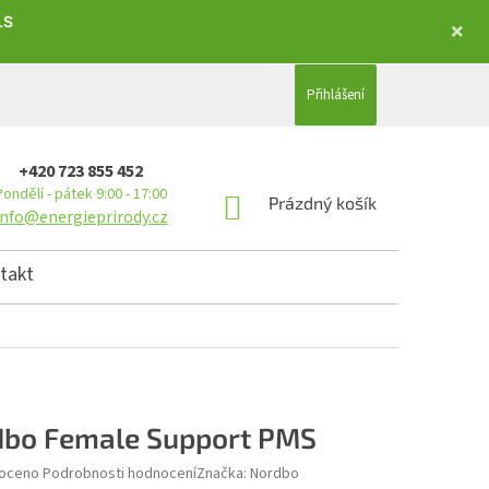
LS
Přihlášení
+420 723 855 452
Pondělí - pátek 9:00 - 17:00
NÁKUPNÍ KOŠÍK
Prázdný košík
info@energieprirody.cz
takt
bo Female Support PMS
hodnocení produktu je 0,0 z 5 hvězdiček.
oceno
Podrobnosti hodnocení
Značka:
Nordbo