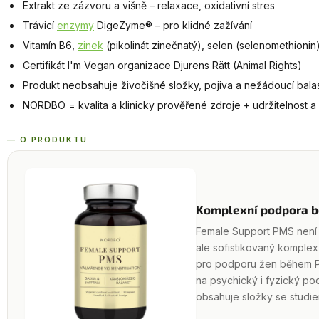
Extrakt ze zázvoru a višně – relaxace, oxidativní stres
Trávicí
enzymy
DigeZyme® – pro klidné zažívání
Vitamín B6,
zinek
(pikolinát zinečnatý), selen (selenomethionin
Certifikát I'm Vegan organizace Djurens Rätt (Animal Rights)
Produkt neobsahuje živočišné složky, pojiva a nežádoucí balas
NORDBO = kvalita a klinicky prověřené zdroje + udržitelnost 
— O PRODUKTU
Komplexní podpora 
Female Support PMS není 
ale sofistikovaný komplex
pro podporu žen během P
na psychický i fyzický poc
obsahuje složky se studie