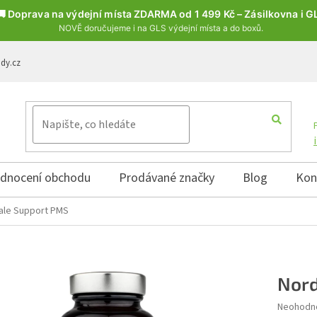
🚚 Doprava na výdejní místa ZDARMA od 1 499 Kč – Zásilkovna i G
NOVĚ doručujeme i na GLS výdejní místa a do boxů.
ody.cz
dnocení obchodu
Prodávané značky
Blog
Kon
ale Support PMS
Nord
Průměrné 
Neohodn