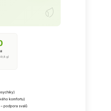
0
lí
69,8 g)
psychiky)
ického komfortu)
) – podpora svalů