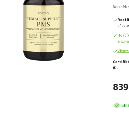
Doplněk 
Rostl
zázvor
Hořčí
enzym
Vitam
Certifik
g).
839
Skl