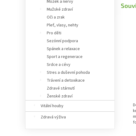
Mozek a nervy
Souvi
Mužské zdraví
Oči a zrak
Pleť, vlasy, nehty
Pro děti
Sezónní podpora
Spánek a relaxace
Sport a regenerace
Srdce a cévy
Stres a duševní pohoda
Trávení a detoxikace
Zdravé stárnutí
Ženské zdraví
D
Vitální houby
k
m
Zdravá výživa
f
s
j