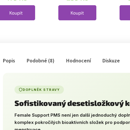
Golden
Koupit
Koupit
Popis
Podobné (8)
Hodnocení
Diskuze
DOPLNĚK STRAVY
Sofistikovaný desetisložkový 
Female Support PMS není jen další jednoduchý dopln
komplex pokročilých bioaktivních složek pro podp
menstruace.