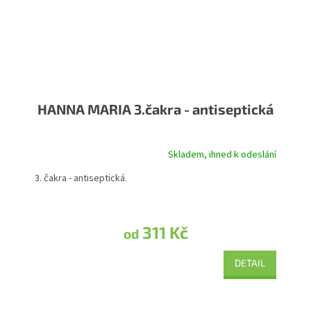
HANNA MARIA 3.čakra - antiseptická
Skladem, ihned k odeslání
Průměrné hodnocení produktu je 5,0 z 5 hvězdiček.
3. čakra - antiseptická.
311 Kč
od
DETAIL