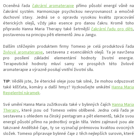
Oceněná řada
čakrární aromaterapie
přímo působí energií vůně na
čakrární systém. Harmonizuje psychickou nevyrovnanost a emočně
duchovní stavy. Jedná se o opravdu vysokou kvalitu zpracování
éterických olejů, vždy jako esence pro danou čakru. Kromě toho
připravilo Hanna Maria Therapy také šetrnější
čakrární řadu pro děti
,
postavenou na principu pěti elementů Jinu a Jangu.
Dalším stěžejním produktem firmy Tomexo je celá produktová řada
živlové aromaterapie
, sestavena z esenciálních olejů. Ta je navržena
pro posílení základní elementární hodnoty životní energie.
Terapeutické hodnoty mluví samy ve prospěch této živlové
aromaterapie a výrazně posilují vnitřní životní sílu.
TIP
: Věděli jste, že éterické oleje jsou tak silné, že mohou odpuzovat
také klíšťata, komáry a další hmyz? Vyzkoušejte unikátní
Hanna Maria
Repelentní náramek
.
Své umění Hanna Maria zužitkovala také v bylinných čajích
Hanna Maria
Therapy
, které jsou od Tomexo velmi oblíbené. Jedna celá řada je
sestavena s ohledem na čínský pentagram a pět elementů, takže svou
energií působí přímo na jednotlivý orgán těla. Velmi zajímavé jsou ale
takzvané Andělské čaje, ty se vyznačují prémiovou kvalitou ovocných
složek. Tomexo připravuje bylinné čaje z těch nejlepších surovin, které