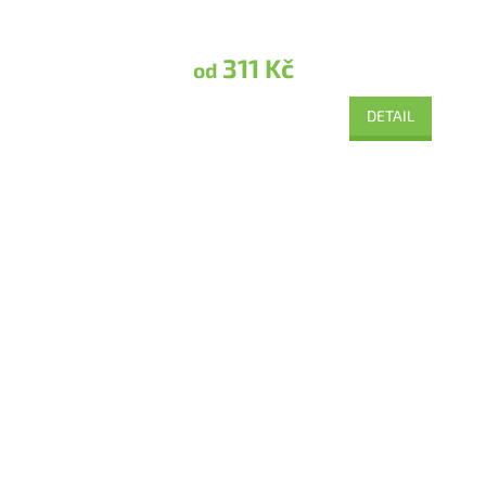
311 Kč
od
DETAIL