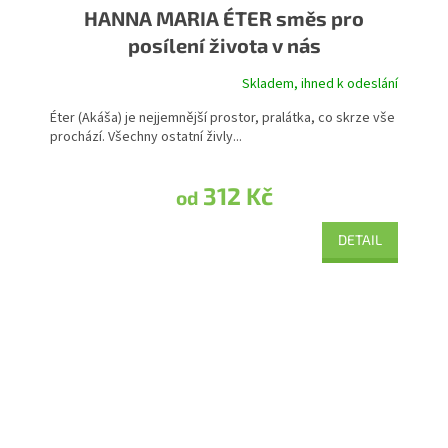
HANNA MARIA ÉTER směs pro
posílení života v nás
Skladem, ihned k odeslání
Průměrné hodnocení produktu je 4,3 z 5 hvězdiček.
Éter (Akáša) je nejjemnější prostor, pralátka, co skrze vše
prochází. Všechny ostatní živly...
312 Kč
od
DETAIL