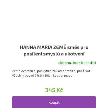
HANNA MARIA ZEMĚ směs pro
posílení smyslů a ukotvení
rozprašovač
Skladem, ihned k odeslání
Průměrné hodnocení produktu je 5,0 z 5 hvězdiček.
Země ochraňuje, poskytuje základ a stabilitu pro život.
Všechny pevné části v těle - kosti a zuby...
345 Kč
Koupit