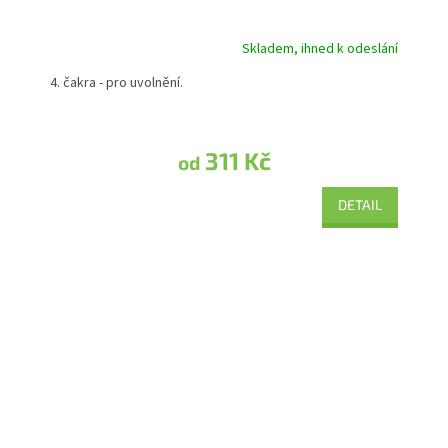
Skladem, ihned k odeslání
Průměrné hodnocení produktu je 5,0 z 5 hvězdiček.
4. čakra - pro uvolnění.
311 Kč
od
DETAIL