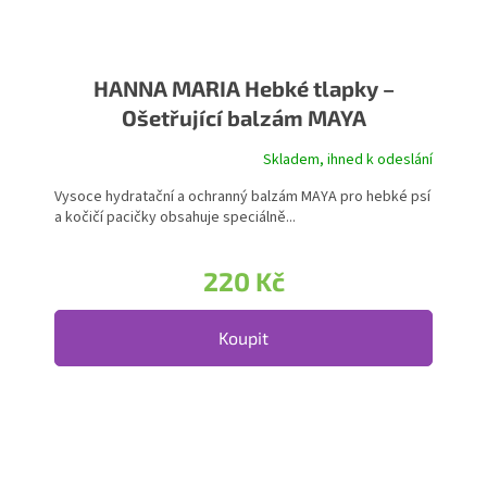
HANNA MARIA Hebké tlapky –
Ošetřující balzám MAYA
Skladem, ihned k odeslání
Průměrné hodnocení produktu je 5,0 z 5 hvězdiček.
Vysoce hydratační a ochranný balzám MAYA pro hebké psí
a kočičí pacičky obsahuje speciálně...
220 Kč
Koupit