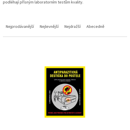
podléhají přísným laboratorním testům kvality.
Řazení produktů
Nejprodávanější
Nejlevnější
Nejdražší
Abecedně
Výpis produktů