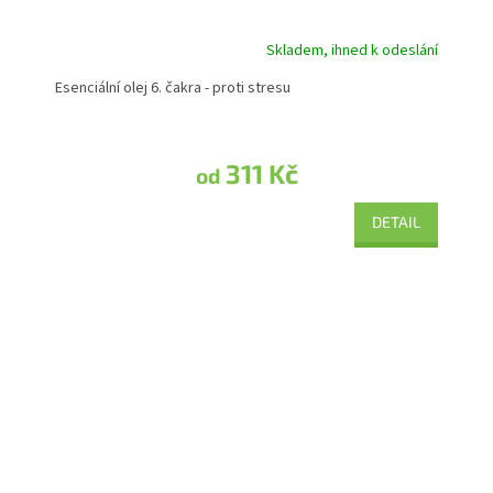
Skladem, ihned k odeslání
Průměrné hodnocení produktu je 5,0 z 5 hvězdiček.
Esenciální olej 6. čakra - proti stresu
311 Kč
od
DETAIL