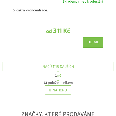
Skladem, ihned k odeslání
Průměrné hodnocení produktu je 5,0 z 5 hvězdiček.
5. čakra - koncentrace.
311 Kč
od
DETAIL
NAČÍST 15 DALŠÍCH
Stránkování
1
6
Ovládací prvky výpisu
83
položek celkem
NAHORU
ZNAČKY, KTERÉ PRODÁVÁME