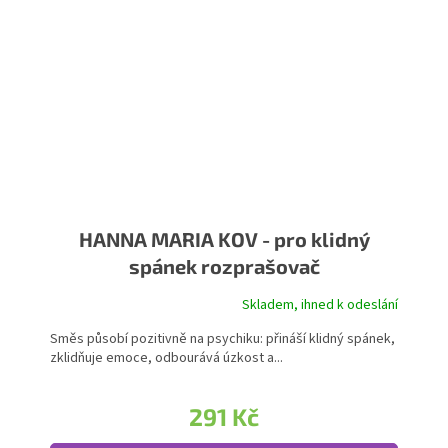
HANNA MARIA KOV - pro klidný
spánek rozprašovač
Skladem, ihned k odeslání
Průměrné hodnocení produktu je 5,0 z 5 hvězdiček.
Směs působí pozitivně na psychiku: přináší klidný spánek,
zklidňuje emoce, odbourává úzkost a...
291 Kč