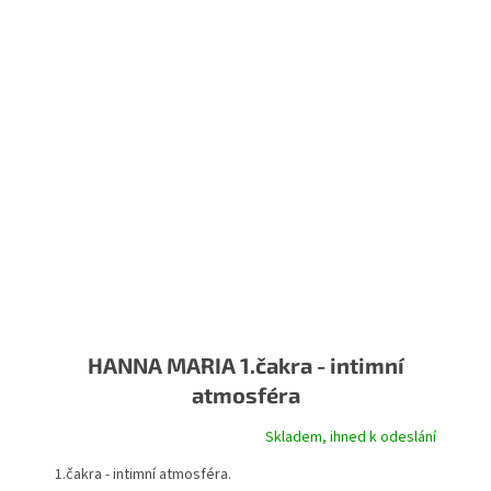
HANNA MARIA 1.čakra - intimní
atmosféra
Skladem, ihned k odeslání
Průměrné hodnocení produktu je 5,0 z 5 hvězdiček.
1.čakra - intimní atmosféra.