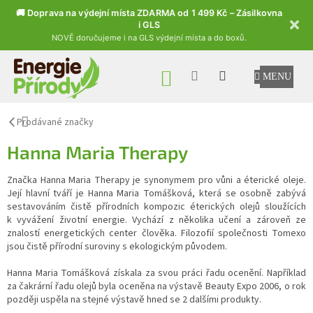
🚚 Doprava na výdejní místa ZDARMA od 1 499 Kč – Zásilkovna
i GLS
NOVĚ doručujeme i na GLS výdejní místa a do boxů.
Přejít na obsah
NÁKUPNÍ KOŠÍK
Prodávané značky
Hanna Maria Therapy
Značka Hanna Maria Therapy je synonymem pro vůni a éterické oleje.
Její hlavní tváří je Hanna Maria Tomášková, která se osobně zabývá
sestavováním čistě přírodních kompozic éterických olejů sloužících
k vyvážení životní energie. Vychází z několika učení a zároveň ze
znalostí energetických center člověka. Filozofií společnosti Tomexo
jsou čistě přírodní suroviny s ekologickým původem.
Hanna Maria Tomášková získala za svou práci řadu ocenění. Například
za čakrární řadu olejů byla oceněna na výstavě Beauty Expo 2006, o rok
později uspěla na stejné výstavě hned se 2 dalšími produkty.