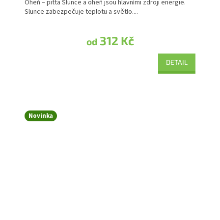
Oheň – pitta Slunce a oheň jsou hlavními zdroji energie.
Slunce zabezpečuje teplotu a světlo....
312 Kč
od
DETAIL
Novinka