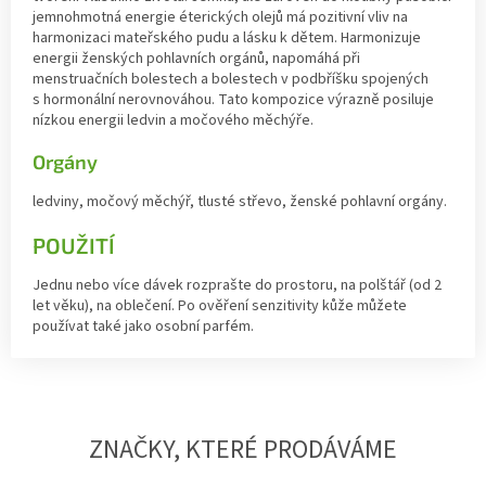
jemnohmotná energie éterických olejů má pozitivní vliv na
harmonizaci mateřského pudu a lásku k dětem. Harmonizuje
energii ženských pohlavních orgánů, napomáhá při
menstruačních bolestech a bolestech v podbříšku spojených
s hormonální nerovnováhou. Tato kompozice výrazně posiluje
nízkou energii ledvin a močového měchýře.
Orgány
ledviny, močový měchýř, tlusté střevo, ženské pohlavní orgány.
POUŽITÍ
Jednu nebo více dávek rozprašte do prostoru, na polštář (od 2
let věku), na oblečení. Po ověření senzitivity kůže můžete
používat také jako osobní parfém.
ZNAČKY, KTERÉ PRODÁVÁME