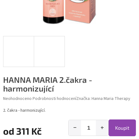
HANNA MARIA 2.čakra -
harmonizující
Průměrné hodnocení produktu je 0,0 z 5 hvězdiček.
Neohodnoceno
Podrobnosti hodnocení
Značka:
Hanna Maria Therapy
2. čakra - harmonizující.
−
+
Koupit
od
311 Kč