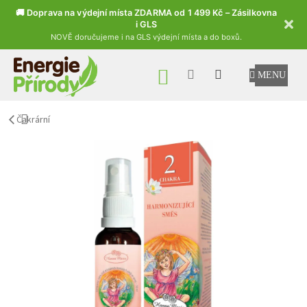
🚚 Doprava na výdejní místa ZDARMA od 1 499 Kč – Zásilkovna
i GLS
NOVĚ doručujeme i na GLS výdejní místa a do boxů.
Přejít na obsah
NÁKUPNÍ KOŠÍK
Čakrární