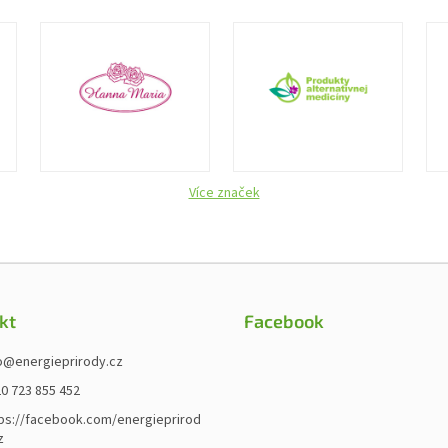
Více značek
kt
Facebook
o
@
energieprirody.cz
0 723 855 452
ps://facebook.com/energieprirod
z