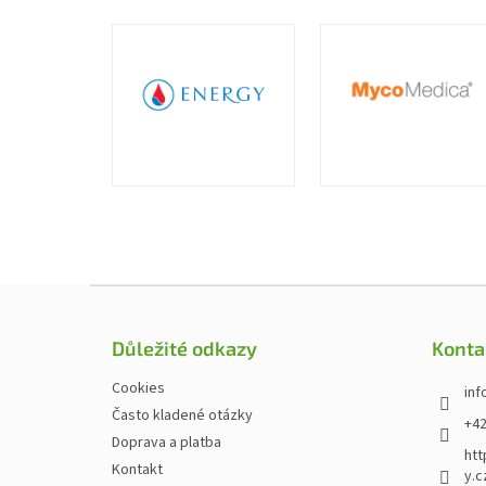
Zápatí
Důležité odkazy
Konta
Cookies
inf
Často kladené otázky
+42
Doprava a platba
htt
Kontakt
y.c