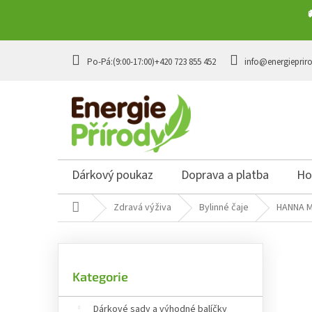
Přejít na obsah
+420 723 855 452
info@energieprir
Dárkový poukaz
Doprava a platba
Ho
Domů
Zdravá výživa
Bylinné čaje
HANNA M
Postranní panel
Přeskočit kategorie
Kategorie
Dárkové sady a výhodné balíčky