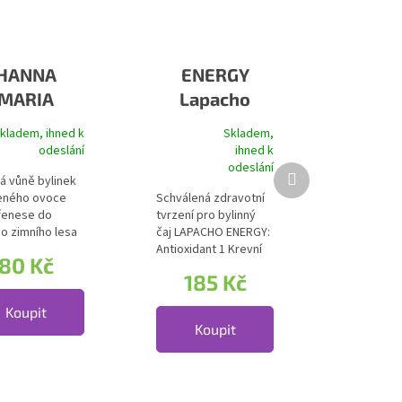
HANNA
ENERGY
MARIA
Lapacho
LINNÝ ČAJ
kladem, ihned k
Skladem,
O ŠTĚSTÍ
odeslání
ihned k
hvězdiček.
Průměrné hodnocení produktu je 4,7 z 5 hvěz
odeslání
Další produkt
á vůně bylinek
eného ovoce
Schválená zdravotní
řenese do
tvrzení pro bylinný
ho zimního lesa
čaj LAPACHO ENERGY:
bné zklidňující
Antioxidant 1 Krevní
80 Kč
tlak 1...
185 Kč
Koupit
Koupit