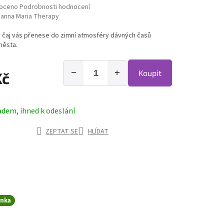
hodnocení produktu je 0,0 z 5 hvězdiček.
oceno
Podrobnosti hodnocení
anna Maria Therapy
ý čaj vás přenese do zimní atmosféry dávných časů
města.
−
+
Koupit
Kč
adem, ihned k odeslání
ZEPTAT SE
HLÍDAT
inka