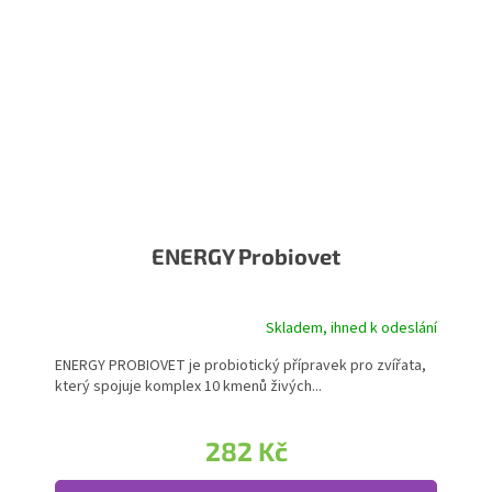
ENERGY Probiovet
Skladem, ihned k odeslání
Průměrné hodnocení produktu je 5,0 z 5 hvězdiček.
ENERGY PROBIOVET je probiotický přípravek pro zvířata,
který spojuje komplex 10 kmenů živých...
282 Kč