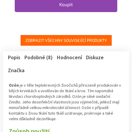
Koupit
ZOBRAZIT VŠECHNY SOUVISEJÍCÍ PRODUKTY
Popis
Podobné (8)
Hodnocení
Diskuze
Značka
Ozón
je v těle teplokrevných živočichů přirozeně produkován v
bílých krvinkách a uvolňován do tkání a krve. Tím napomáhá
likvidaci choroboplodných zárodků. Ozón je silné oxidační
činidlo. Jeho desinfekční vlastnosti jsou výjimečné, jelikož mají
mimořádně velkou mikrobicidní účinnost. Ozón v případě
kontaktu s živou tkání tuto tkáň uzdravuje, prokrvuje a také
velmi důkladně dezinfikuje.
Způsob použití