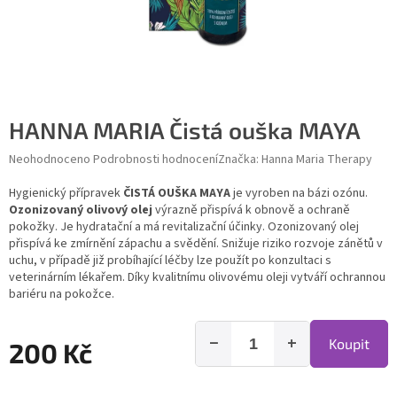
HANNA MARIA Čistá ouška MAYA
Průměrné hodnocení produktu je 0,0 z 5 hvězdiček.
Neohodnoceno
Podrobnosti hodnocení
Značka:
Hanna Maria Therapy
Hygienický přípravek
ČISTÁ OUŠKA MAYA
je vyroben na bázi ozónu.
Ozonizovaný olivový olej
výrazně přispívá k obnově a ochraně
pokožky. Je hydratační a má revitalizační účinky. Ozonizovaný olej
přispívá ke zmírnění zápachu a svědění. Snižuje riziko rozvoje zánětů v
uchu, v případě již probíhající léčby lze použít po konzultaci s
veterinárním lékařem. Díky kvalitnímu olivovému oleji vytváří ochrannou
bariéru na pokožce.
−
+
Koupit
200 Kč