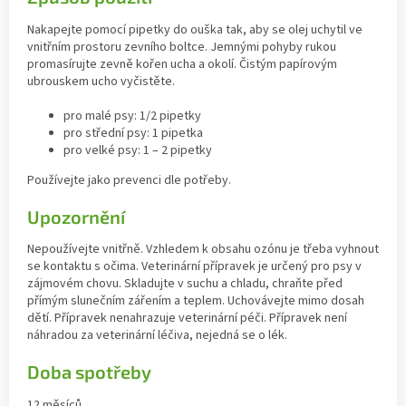
Nakapejte pomocí pipetky do ouška tak, aby se olej uchytil ve
vnitřním prostoru zevního boltce. Jemnými pohyby rukou
promasírujte zevně kořen ucha a okolí. Čistým papírovým
ubrouskem ucho vyčistěte.
pro malé psy: 1/2 pipetky
pro střední psy: 1 pipetka
pro velké psy: 1 – 2 pipetky
Používejte jako prevenci dle potřeby.
Upozornění
Nepoužívejte vnitřně. Vzhledem k obsahu ozónu je třeba vyhnout
se kontaktu s očima. Veterinární přípravek je určený pro psy v
zájmovém chovu. Skladujte v suchu a chladu, chraňte před
přímým slunečním zářením a teplem. Uchovávejte mimo dosah
dětí. Přípravek nenahrazuje veterinární péči. Přípravek není
náhradou za veterinární léčiva, nejedná se o lék.
Doba spotřeby
12 měsíců