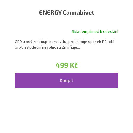
ENERGY Cannabivet
Skladem, ihned k odeslání
Průměrné hodnocení produktu je 5,0 z 5 hvězdiček.
CBD u psů zmírňuje nervozitu, prohlubuje spánek Působí
proti žaludeční nevolnosti Zmírňuje...
499 Kč
Koupit