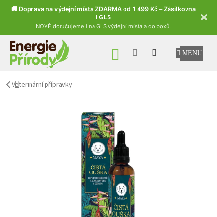
🚚 Doprava na výdejní místa ZDARMA od 1 499 Kč – Zásilkovna
i GLS
NOVĚ doručujeme i na GLS výdejní místa a do boxů.
Přejít na obsah
NÁKUPNÍ KOŠÍK
Veterinární přípravky