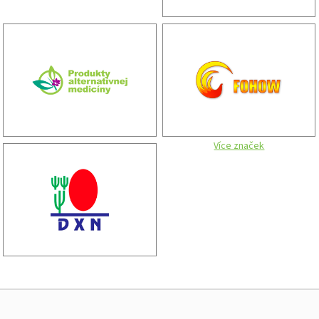
Více značek
Zápatí