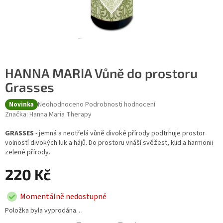
HANNA MARIA Vůně do prostoru
Grasses
Průměrné hodnocení produktu je 0,0 z 5 hvězdiček.
Neohodnoceno
Podrobnosti hodnocení
Novinka
Značka:
Hanna Maria Therapy
GRASSES
- jemná a neotřelá vůně divoké přírody podtrhuje prostor
volností divokých luk a hájů. Do prostoru vnáší svěžest, klid a harmonii
zelené přírody.
220 Kč
Momentálně nedostupné
Položka byla vyprodána…