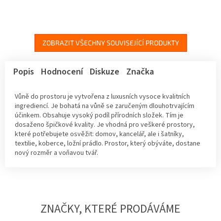
ZOBRAZIT VŠECHNY SOUVISEJÍCÍ PRODUKTY
Popis
Hodnocení
Diskuze
Značka
Vůně do prostoru je vytvořena z luxusních vysoce kvalitních
ingrediencí. Je bohatá na vůně se zaručeným dlouhotrvajícím
účinkem. Obsahuje vysoký podíl přírodních složek. Tím je
dosaženo špičkové kvality. Je vhodná pro veškeré prostory,
které potřebujete osvěžit: domov, kancelář, ale i šatníky,
textilie, koberce, ložní prádlo. Prostor, který obýváte, dostane
nový rozměr a voňavou tvář.
ZNAČKY, KTERÉ PRODÁVÁME