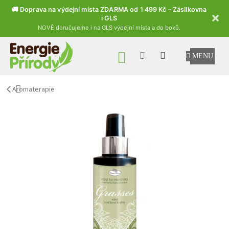
🚚 Doprava na výdejní místa ZDARMA od 1 499 Kč – Zásilkovna
i GLS
NOVĚ doručujeme i na GLS výdejní místa a do boxů.
Přejít na obsah
NÁKUPNÍ KOŠÍK
Aromaterapie