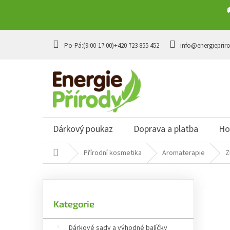
Přejít na obsah
+420 723 855 452
info@energieprir
Dárkový poukaz
Doprava a platba
Ho
Domů
Přírodní kosmetika
Aromaterapie
Z
Postranní panel
Přeskočit kategorie
Kategorie
Dárkové sady a výhodné balíčky