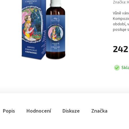
Značka:
H
Vůně ván
Kompozic
období, v
posiluje 
242
Skl
Popis
Hodnocení
Diskuze
Značka