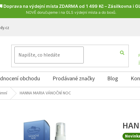
🚚 Doprava na výdejní místa ZDARMA od 1 499 Kč – Zásilkovna i G
NOVĚ doručujeme i na GLS výdejní místa a do boxů.
ody.cz
dnocení obchodu
Prodávané značky
Blog
Kon
imní
HANNA MARIA VÁNOČNÍ NOC
HAN
Novink