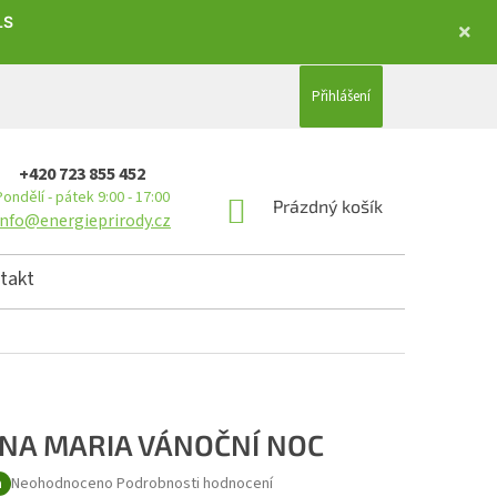
LS
Přihlášení
+420 723 855 452
Pondělí - pátek 9:00 - 17:00
NÁKUPNÍ KOŠÍK
Prázdný košík
info@energieprirody.cz
takt
NA MARIA VÁNOČNÍ NOC
Průměrné hodnocení produktu je 0,0 z 5 hvězdiček.
Neohodnoceno
Podrobnosti hodnocení
a