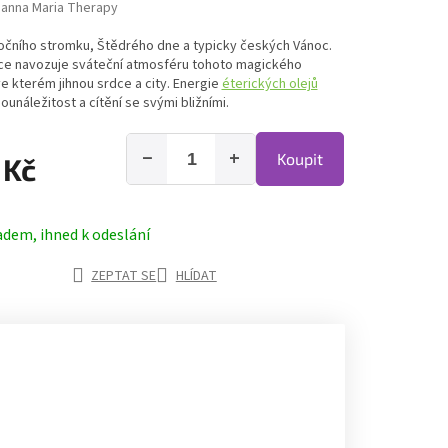
anna Maria Therapy
očního stromku, Štědrého dne a typicky českých Vánoc.
e navozuje sváteční atmosféru tohoto magického
e kterém jihnou srdce a city. Energie
éterických olejů
sounáležitost a cítění se svými bližními.
−
+
Koupit
 Kč
adem, ihned k odeslání
ZEPTAT SE
HLÍDAT