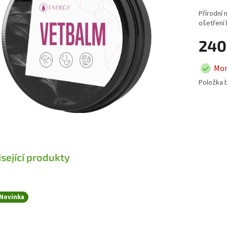
Přírodní 
ošetření 
240
Mom
Položka 
sející produkty
Novinka