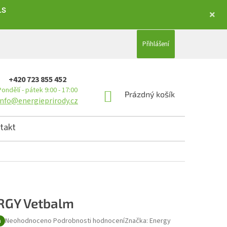
LS
Přihlášení
+420 723 855 452
Pondělí - pátek 9:00 - 17:00
NÁKUPNÍ KOŠÍK
Prázdný košík
info@energieprirody.cz
takt
RGY Vetbalm
Průměrné hodnocení produktu je 0,0 z 5 hvězdiček.
Neohodnoceno
Podrobnosti hodnocení
Značka:
Energy
a