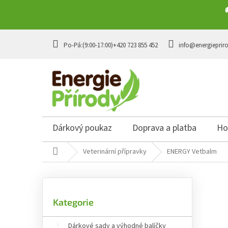
Přejít na obsah
+420 723 855 452
info@energieprir
Dárkový poukaz
Doprava a platba
Ho
Domů
Veterinární přípravky
ENERGY Vetbalm
Postranní panel
Přeskočit kategorie
Kategorie
Dárkové sady a výhodné balíčky