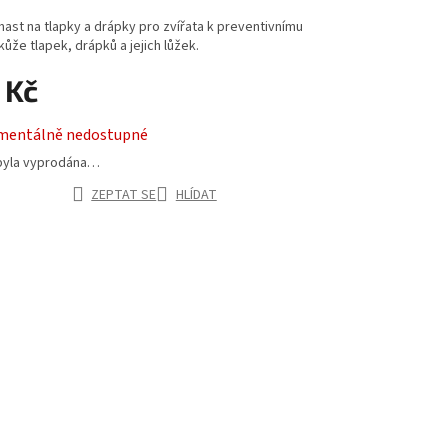
mast na tlapky a drápky pro zvířata k preventivnímu
kůže tlapek, drápků a jejich lůžek.
 Kč
entálně nedostupné
byla vyprodána…
ZEPTAT SE
HLÍDAT