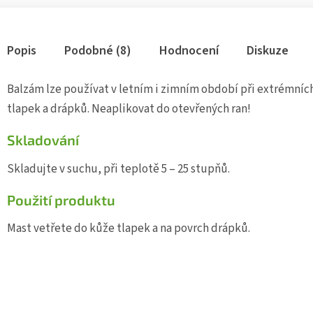
Popis
Podobné (8)
Hodnocení
Diskuze
Balzám lze používat v letním i zimním období při extrémní
tlapek a drápků. Neaplikovat do otevřených ran!
Skladování
Skladujte v suchu, při teplotě 5 – 25 stupňů.
Použití produktu
Mast vetřete do kůže tlapek a na povrch drápků.