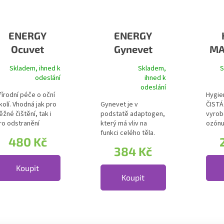
ENERGY
ENERGY
Ocuvet
Gynevet
MA
ou
Skladem, ihned k
Skladem,
S
odeslání
ihned k
Průměrné hodnocení produktu je 5,0 z 5 
odeslání
řírodní péče o oční
Hygie
kolí. Vhodná jak pro
Gynevet je v
ČISTÁ
ěžné čištění, tak i
podstatě adaptogen,
vyrob
ro odstranění
který má vliv na
ozónu
ekretu a nečistot...
funkci celého těla.
olivov
480 Kč
Adaptogeny jsou
384 Kč
byliny,...
Koupit
Koupit