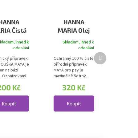
HANNA
HANNA
RIA Čistá
MARIA Olej
ška MAYA
na srst MAYA
kladem, ihned k
Skladem, ihned k
odeslání
odeslání
hvězdiček.
Další produkt
nický přípravek
Ochranný 100 % čistě
 OUŠKA MAYA je
přírodní přípravek
en na bázi
MAYA pro psy je
. Ozonizovaný
maximálně šetrný.
ý olej výrazně...
Speciálně vyvinutá...
200 Kč
320 Kč
Koupit
Koupit