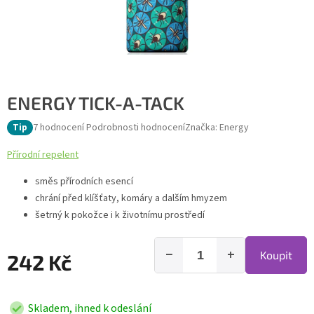
ENERGY TICK-A-TACK
Průměrné hodnocení produktu je 5,0 z 5 hvězdiček.
7 hodnocení
Podrobnosti hodnocení
Značka:
Energy
Tip
Přírodní repelent
směs přírodních esencí
chrání před klíšťaty, komáry a dalším hmyzem
šetrný k pokožce i k životnímu prostředí
−
+
Koupit
242 Kč
Skladem, ihned k odeslání