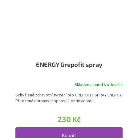
ENERGY Grepofit spray
Skladem, ihned k odeslání
Průměrné hodnocení produktu je 5,0 z 5 hvězdiček.
Schválená zdravotní tvrzení pro GREPOFIT SPRAY ENERGY:
Přirozená obranyschopnost 1 Antioxidant...
230 Kč
Koupit