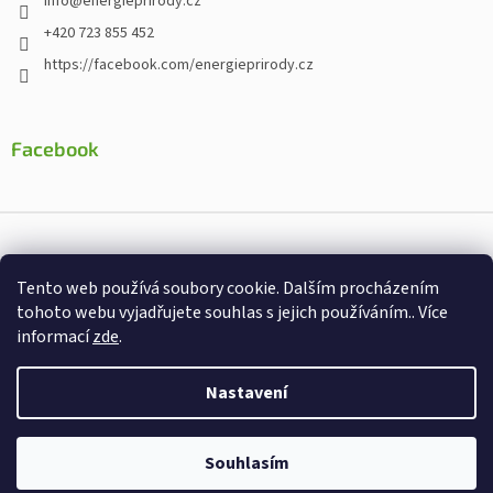
info
@
energieprirody.cz
+420 723 855 452
https://facebook.com/energieprirody.cz
Facebook
Vytvořil Shoptet
Tento web používá soubory cookie. Dalším procházením
Nakodoval:
Štefan Mazáň
tohoto webu vyjadřujete souhlas s jejich používáním.. Více
informací
zde
.
Copyright 2026
Energiepřirody.cz - Internetový obchod s
doplňky stravy
. Všechna práva vyhrazena.
Nastavení
Souhlasím