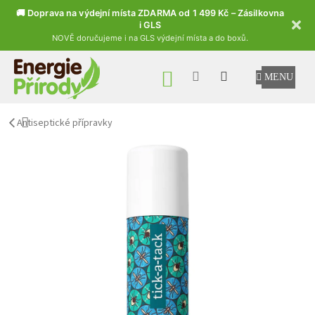
🚚 Doprava na výdejní místa ZDARMA od 1 499 Kč – Zásilkovna
i GLS
NOVĚ doručujeme i na GLS výdejní místa a do boxů.
Přejít na obsah
NÁKUPNÍ KOŠÍK
Antiseptické přípravky