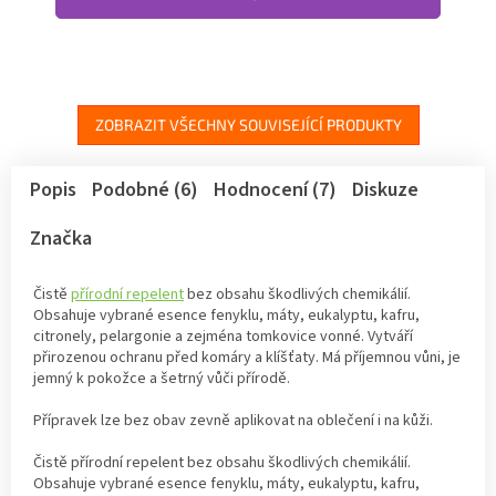
ZOBRAZIT VŠECHNY SOUVISEJÍCÍ PRODUKTY
Popis
Podobné (6)
Hodnocení (7)
Diskuze
Značka
Čistě
přírodní repelent
bez obsahu škodlivých chemikálií.
Obsahuje vybrané esence fenyklu, máty, eukalyptu, kafru,
citronely, pelargonie a zejména tomkovice vonné. Vytváří
přirozenou ochranu před komáry a klíšťaty. Má příjemnou vůni, je
jemný k pokožce a šetrný vůči přírodě.
Přípravek lze bez obav zevně aplikovat na oblečení i na kůži.
Čistě přírodní repelent bez obsahu škodlivých chemikálií.
Obsahuje vybrané esence fenyklu, máty, eukalyptu, kafru,