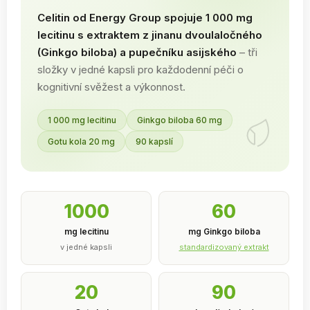
Celitin od Energy Group spojuje 1 000 mg
lecitinu s extraktem z jinanu dvoulaločného
(Ginkgo biloba) a pupečníku asijského
– tři
složky v jedné kapsli pro každodenní péči o
kognitivní svěžest a výkonnost.
1 000 mg lecitinu
Ginkgo biloba 60 mg
Gotu kola 20 mg
90 kapslí
1000
60
mg lecitinu
mg Ginkgo biloba
v jedné kapsli
standardizovaný extrakt
20
90