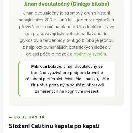
Jinan dvoulaločný (Ginkgo biloba)
Jinan dvoulaločný je stromový druh s historií
sahající přes 200 milionů let – jeden z nejstarších
přeživších stromů na planetě. Pro doplňky stravy
se zpracovávají listy bohaté na flavonoidní
glykosidy a terpenoidy. Ginkgo biloba je jednou
z nejprozkoumanějších botanických složek v
oblasti péče o mozek a
oběhový systém
.
Mikrocirkulace:
Jinan dvoulaločný se
tradičně využívá pro podporu krevního
zásobení periferních částí těla – mozku, očí a
uší. Právě proto bývá součástí přípravků
zaměřených na kognitivní svěžest.
— CO JE UVNITŘ
Složení Celitinu kapsle po kapsli