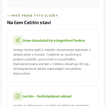
— PROČ PRÁVĚ TYTO SLOŽKY
Na čem Celitin staví
Jinan dvoulaločný a kognitivní funkce
Ginkgo biloba patří k nejdéle zkoumaným bylinkám v
oblasti péče o mozek. Tradičně se využívá pro
podporu paměti, pozornosti a soustředění.
Standardizovaný extrakt v Celitinu obsahuje 60 mg –
středopásmová dávka odpovídající obvyklému
doporučení.
Lecitin – fosfolipidová základ
Lecitin je přirozenou součástí buněčných membrán