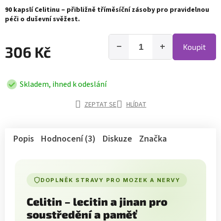
90 kapslí Celitinu – přibližně tříměsíční zásoby pro pravidelnou
péči o duševní svěžest.
−
+
Koupit
306 Kč
Skladem, ihned k odeslání
ZEPTAT SE
HLÍDAT
Popis
Hodnocení (3)
Diskuze
Značka
DOPLNĚK STRAVY PRO MOZEK A NERVY
Celitin – lecitin a jinan pro
soustředění a paměť