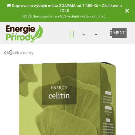
🚚 Doprava na výdejní místa ZDARMA od 1 499 Kč – Zásilkovna
i GLS
NOVĚ doručujeme i na GLS výdejní místa a do boxů.
Přejít na obsah
NÁKUPNÍ KOŠÍK
Mozek a nervy