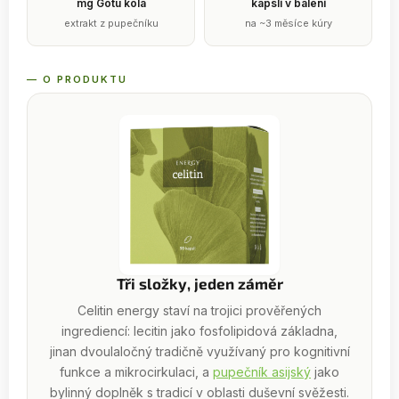
mg Gotu kola
kapslí v balení
extrakt z pupečníku
na ~3 měsíce kúry
— O PRODUKTU
Tři složky, jeden záměr
Celitin energy staví na trojici prověřených
ingrediencí: lecitin jako fosfolipidová základna,
jinan dvoulaločný tradičně využívaný pro kognitivní
funkce a mikrocirkulaci, a
pupečník asijský
jako
bylinný doplněk s tradicí v oblasti duševní svěžesti.