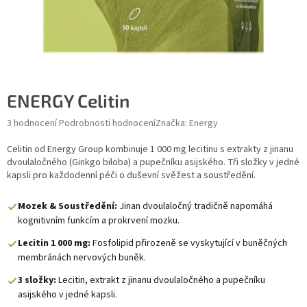
ENERGY Celitin
Průměrné hodnocení produktu je 5,0 z 5 hvězdiček.
3 hodnocení
Podrobnosti hodnocení
Značka:
Energy
Celitin od Energy Group kombinuje 1 000 mg lecitinu s extrakty z jinanu
dvoulaločného (Ginkgo biloba) a pupečníku asijského. Tři složky v jedné
kapsli pro každodenní péči o duševní svěžest a soustředění.
Mozek & Soustředění:
Jinan dvoulaločný tradičně napomáhá
kognitivním funkcím a prokrvení mozku.
Lecitin 1 000 mg:
Fosfolipid přirozeně se vyskytující v buněčných
membránách nervových buněk.
3 složky:
Lecitin, extrakt z jinanu dvoulaločného a pupečníku
asijského v jedné kapsli.