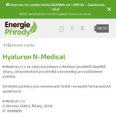
🚚 Doprava na výdejní místa ZDARMA od 1 499 Kč – Zásilkovna
i GLS
NOVĚ doručujeme i na GLS výdejní místa a do boxů.
Přejít na obsah
NÁKUPNÍ KOŠÍK
Prodávané značky
Hyaluron N-Medical
N-Medical, s.r.o se zabývá prodejem a distribucí produktů (doplňků
stravy, zdravotnických prostředků a kosmetiky) pro každodenní
potřebu.
Výrobními partnery jsou renomované české i evropské farmaceutické
společnosti.
N-Medical s.r.o.
U Olivovny 1640/2, Říčany, 25101
IČ: 05006899