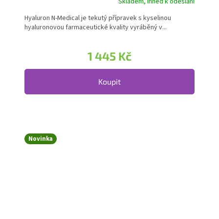
Skladem, ihned k odeslání
Průměrné hodnocení produktu je 5,0 z 5 hvězdiček.
Hyaluron N-Medical je tekutý přípravek s kyselinou
hyaluronovou farmaceutické kvality vyráběný v...
1 445 Kč
Koupit
Novinka