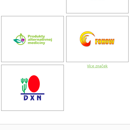
Více značek
Zápatí