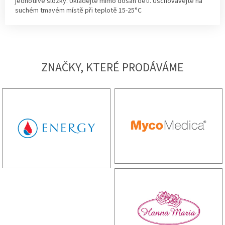
jednotlivé složky. Ukládejte mimo dosah dětí. Uschovávejte na
suchém tmavém místě při teplotě 15-25°C
ZNAČKY, KTERÉ PRODÁVÁME