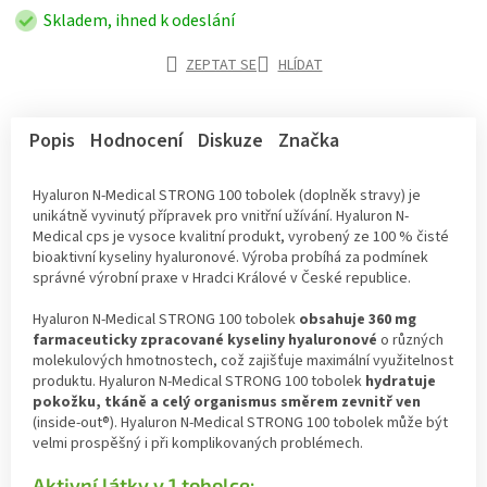
Skladem, ihned k odeslání
ZEPTAT SE
HLÍDAT
Popis
Hodnocení
Diskuze
Značka
Hyaluron N-Medical STRONG 100 tobolek (doplněk stravy) je
unikátně vyvinutý přípravek pro vnitřní užívání. Hyaluron N-
Medical cps je vysoce kvalitní produkt, vyrobený ze 100 % čisté
bioaktivní kyseliny hyaluronové. Výroba probíhá za podmínek
správné výrobní praxe v Hradci Králové v České republice.
Hyaluron N-Medical STRONG 100 tobolek
obsahuje 360 mg
farmaceuticky zpracované kyseliny hyaluronové
o různých
molekulových hmotnostech, což zajišťuje maximální využitelnost
produktu. Hyaluron N-Medical STRONG 100 tobolek
hydratuje
pokožku, tkáně a celý organismus směrem zevnitř ven
(inside-out®). Hyaluron N-Medical STRONG 100 tobolek může být
velmi prospěšný i při komplikovaných problémech.
Aktivní látky v 1 tobolce: