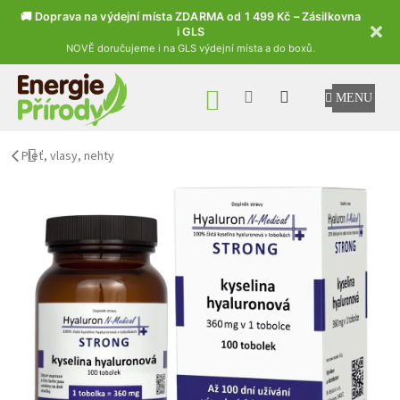
🚚 Doprava na výdejní místa ZDARMA od 1 499 Kč – Zásilkovna
i GLS
NOVĚ doručujeme i na GLS výdejní místa a do boxů.
Přejít na obsah
NÁKUPNÍ KOŠÍK
Pleť, vlasy, nehty