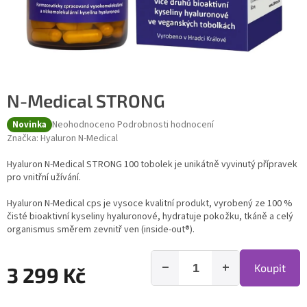
N-Medical STRONG
Průměrné hodnocení produktu je 0,0 z 5 hvězdiček.
Neohodnoceno
Podrobnosti hodnocení
Novinka
Značka:
Hyaluron N-Medical
Hyaluron N-Medical STRONG 100 tobolek je unikátně vyvinutý přípravek
pro vnitřní užívání.
Hyaluron N-Medical cps je vysoce kvalitní produkt, vyrobený ze 100 %
čisté bioaktivní kyseliny hyaluronové, hydratuje pokožku, tkáně a celý
organismus směrem zevnitř ven (inside-out®).
−
+
Koupit
3 299 Kč