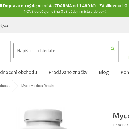
🚚 Doprava na výdejní místa ZDARMA od 1 499 Kč – Zásilkovna i G
NOVĚ doručujeme i na GLS výdejní místa a do boxů.
ody.cz
dnocení obchodu
Prodávané značky
Blog
Kon
olnost
MycoMedica Reishi
Myco
Průměrné 
1 hodnoc