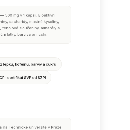
 — 500 mg v 1 kapsli. Bioaktivní
niny, sacharidy, mastné kyseliny,
ly, fenolové sloučeniny, minerály a
ní látky, barviva ani cukr.
z lepku, kofeinu, barviv a cukru
P · certifikát SVP od SZPI
a na Technické univerzitě v Praze