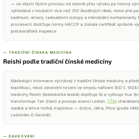
— ve všech fázích procesu od sklizně přes výrobu po hotový výr
vyhledává v houbách více než 350 škodlivých látek, mimo jiné pest
kadmium, arsen), radioaktivní izotopy a mikrobiální kontaminant
procesech dodržuje normy HACCP a získala certifikát správné vý
potravinářské inspekce.
— TRADIČNÍ ČÍNSKÁ MEDICÍNA
Reishi podle tradiční čínské medicíny
Následující informace vycházejí z tradiční čínské medicíny a předst
klasifikaci, nikoli zdravotní tvrzení ve smyslu nařízení (ES) č. 1924
medicíny Reishi (lesklokorka lesklá) doplňuje Qi a vyživuje Xue (k
transformuje Tan (hlen) a posiluje esenci Ledvin.
TČM
charakteris
sladká a lehce hořká; tropismus — Srdce, Játra, Plíce (podle něk
Ledvinám či Slezině).
— DÁVKOVÁNÍ