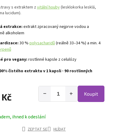
stravy s extraktem z
vitální houby
(lesklokorka lesklá,
a lucidum).
á extrakce:
extrakt zpracovaný nejprve vodou a
ně alkoholem
ardizace:
30 %
polysacharidů
(reálně 33–34 %) a min. 4
erpenů
é pro vegany:
rostlinné kapsle z celulózy
00% čistého extraktu v 1 kapsli · 90 rostlinných
−
+
Koupit
 Kč
adem, ihned k odeslání
ZEPTAT SE
HLÍDAT