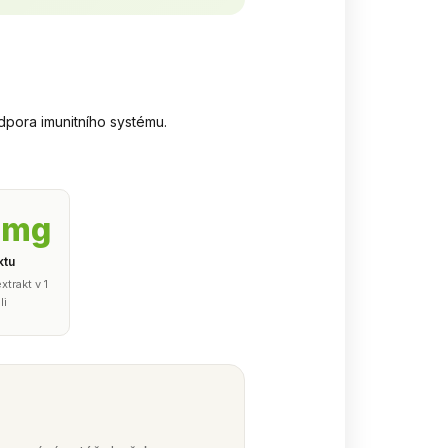
dpora imunitního systému.
 mg
ktu
xtrakt v 1
li