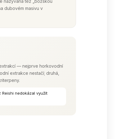
 je nazývána též „božskou
 na dubovém masivu v
extrakcí — nejprve horkovodní
dní extrakce nestačí; druhá,
riterpeny.
 Reishi nedokázal využít