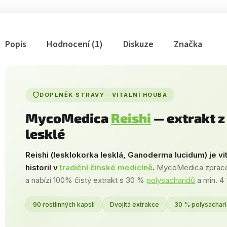
Popis
Hodnocení (1)
Diskuze
Značka
DOPLNĚK STRAVY · VITÁLNÍ HOUBA
MycoMedica
Reishi
— extrakt z
lesklé
Reishi (lesklokorka lesklá, Ganoderma lucidum) je vi
historií v
tradiční čínské medicíně
.
MycoMedica zpracová
a nabízí 100% čistý extrakt s 30 %
polysacharidů
a min. 
90 rostlinných kapslí
Dvojitá extrakce
30 % polysachar