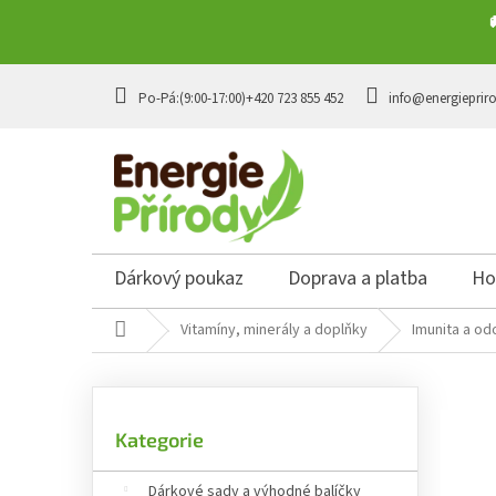
Přejít na obsah
+420 723 855 452
info@energieprir
Dárkový poukaz
Doprava a platba
Ho
Domů
Vitamíny, minerály a doplňky
Imunita a od
Postranní panel
Přeskočit kategorie
Kategorie
Dárkové sady a výhodné balíčky