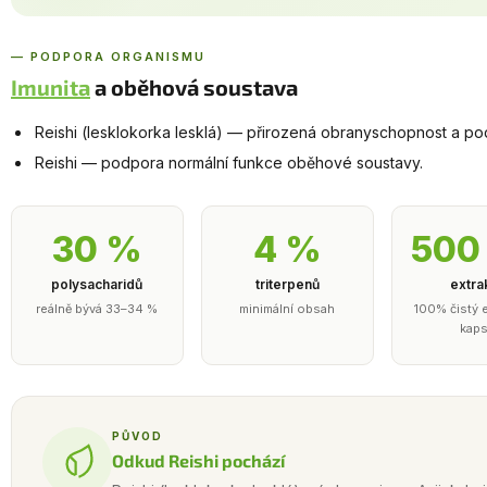
— PODPORA ORGANISMU
Imunita
a oběhová soustava
Reishi (lesklokorka lesklá) — přirozená obranyschopnost a po
Reishi — podpora normální funkce oběhové soustavy.
30 %
4 %
500
polysacharidů
triterpenů
extra
reálně bývá 33–34 %
minimální obsah
100% čistý e
kaps
PŮVOD
Odkud Reishi pochází