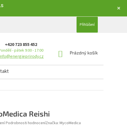
LS
Přihlášení
+420 723 855 452
Pondělí - pátek 9:00 - 17:00
NÁKUPNÍ KOŠÍK
Prázdný košík
info@energieprirody.cz
takt
Medica Reishi
hodnocení produktu je 5,0 z 5 hvězdiček.
ení
Podrobnosti hodnocení
Značka:
MycoMedica