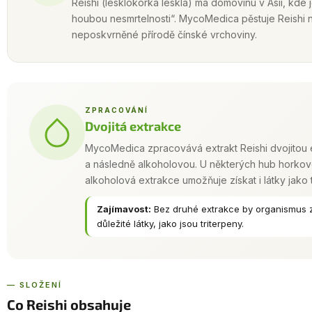
Reishi (lesklokorka lesklá) má domovinu v Asii, kde
houbou nesmrtelnosti“. MycoMedica pěstuje Reishi
neposkvrněné přírodě čínské vrchoviny.
ZPRACOVÁNÍ
Dvojitá extrakce
MycoMedica zpracovává extrakt Reishi dvojitou 
a následně alkoholovou. U některých hub horkovo
alkoholová extrakce umožňuje získat i látky jako t
Zajímavost:
Bez druhé extrakce by organismus z
důležité látky, jako jsou triterpeny.
— SLOŽENÍ
Co Reishi obsahuje