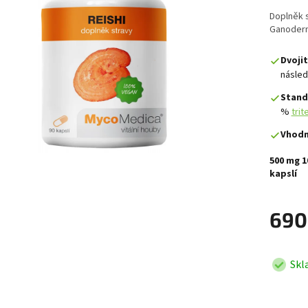
Doplněk 
Ganoderm
Dvojit
násled
Stand
%
trit
Vhodn
500 mg 1
kapslí
690
Skl