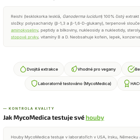
Reishi (lesklokorka lesklá,
Ganoderma lucidum
) 100% čistý extrakt
složky: polysacharidy (β-1,3 a β-1,6-D-glukany), terpenové slouče
aminokyseliny
, peptidy a bílkoviny, nukleosidy a nukleotidy, stero
stopové prvky
, vitamíny B a D. Neobsahuje kofein, lepek, konzervač
Dvojitá extrakce
Vhodné pro vegany
Be
Laboratorně testováno (MycoMedica)
HACC
— KONTROLA KVALITY
Jak MycoMedica testuje své
houby
Houby MycoMedica testuje v laboratořích v USA, Irsku, Německu 