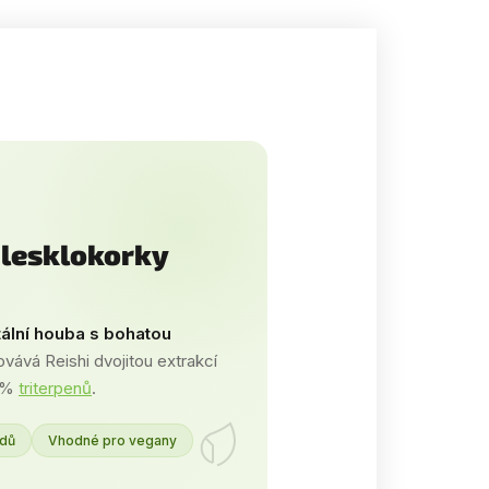
 lesklokorky
tální houba s bohatou
vá Reishi dvojitou extrakcí
4 %
triterpenů
.
idů
Vhodné pro vegany