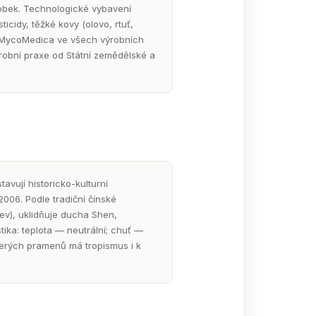
obek. Technologické vybavení
icidy, těžké kovy (olovo, rtuť,
y. MycoMedica ve všech výrobních
robní praxe od Státní zemědělské a
avují historicko-kulturní
/2006. Podle tradiční čínské
rev), uklidňuje ducha Shen,
tika: teplota — neutrální; chuť —
terých pramenů má tropismus i k