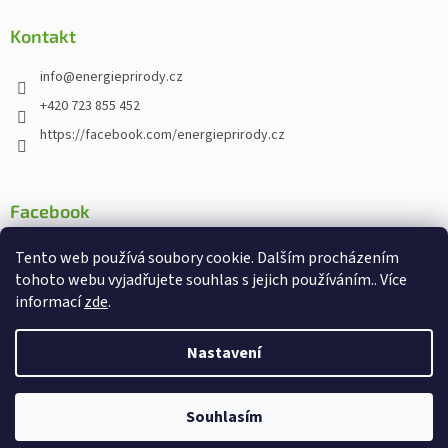
Kontakt
info
@
energieprirody.cz
+420 723 855 452
https://facebook.com/energieprirody.cz
Facebook
Tento web používá soubory cookie. Dalším procházením
tohoto webu vyjadřujete souhlas s jejich používáním.. Více
informací
zde
.
Vytvořil Shoptet
Nakodoval:
Štefan Mazáň
Nastavení
Copyright 2026
Energiepřirody.cz - Internetový obchod s
Souhlasím
doplňky stravy
. Všechna práva vyhrazena.