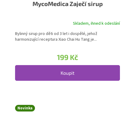
MycoMedica Zaječí sirup
Skladem, ihned k odeslání
Bylinný sirup pro děti od 3 let i dospělé, jehož
harmonizující receptura Xiao Chai Hu Tang je...
199 Kč
Koupit
Novinka