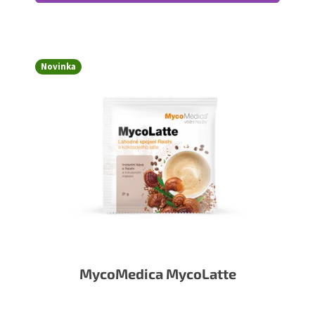
Novinka
MycoMedica MycoLatte