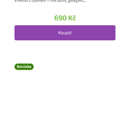
a Reishi s bylinami — bacopou, ginkgem,...
690 Kč
Koupit
Novinka