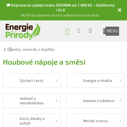
🚚 Doprava na výdejní místa ZDARMA od 1 499 Kč – Zásilkovna
i GLS
NOVĚ doručujeme i na GLS výdejní místa a do boxů.
Přejít na obsah
NÁKUPNÍ KOŠÍK
Vitamíny, minerály a doplňky
Houbové nápoje a směsi
Dýchací cesty
Energie a vitalita
Hubnutí a
Imunita a odolnost
metabolismus
Kosti, klouby a
Mozek a nervy
pohyb