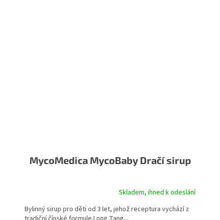
MycoMedica MycoBaby Dračí sirup
Skladem, ihned k odeslání
Průměrné hodnocení produktu je 5,0 z 5 hvězdiček.
Bylinný sirup pro děti od 3 let, jehož receptura vychází z
tradiční čínské formule Long Tang...