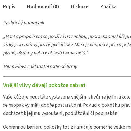
Popis
Hodnocení (8)
Diskuze
Značka
Praktický pomocník
„Mast s propolisem se používá na suchou, popraskanou kůži pro
látky jsou známy pro hojivé účinky. Mast je vhodná k péči o po
plísně, ekzémy nebo v oblasti hemeroidů.“
Milan Pleva zakladatel rodinné firmy
Vnější vlivy dávají pokožce zabrat
Vaše kůže je neustále vystavena vnějším vlivům a jejím úkolem
se naopak vy měli dobře postarat o ni. Pokud o pokožku pra
docházet k jejímu vysoušení, podráždění či popraskání.
Ochrannou bariéru pokožky totiž narušuje poměrně velké mno