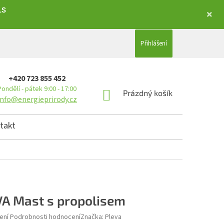
LS
Přihlášení
+420 723 855 452
Pondělí - pátek 9:00 - 17:00
NÁKUPNÍ KOŠÍK
Prázdný košík
info@energieprirody.cz
takt
A Mast s propolisem
hodnocení produktu je 5,0 z 5 hvězdiček.
ení
Podrobnosti hodnocení
Značka:
Pleva