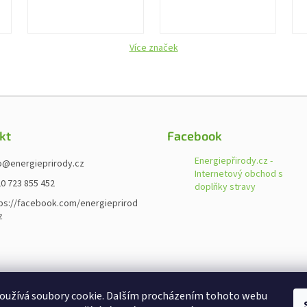
Více značek
kt
Facebook
Energiepřirody.cz -
o
@
energieprirody.cz
Internetový obchod s
0 723 855 452
doplňky stravy
ps://facebook.com/energieprirod
z
oužívá soubory cookie. Dalším procházením tohoto webu