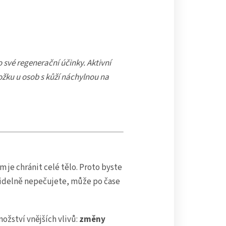
 své regenerační účinky. Aktivní
kožku u osob s kůží náchylnou na
 je chránit celé tělo. Proto byste
videlně nepečujete, může po čase
žství vnějších vlivů:
změny