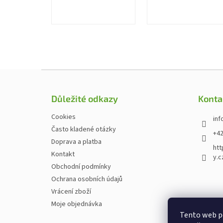
Zápatí
Důležité odkazy
Konta
Cookies
inf
Často kladené otázky
+42
Doprava a platba
htt
Kontakt
y.c
Obchodní podmínky
Ochrana osobních údajů
Vrácení zboží
Moje objednávka
Tento web p