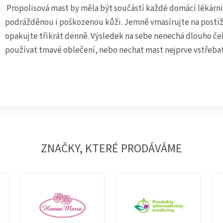
Propolisová mast by měla být součástí každé domácí lékárnič
podrážděnou i poškozenou kůži. Jemně vmasírujte na postiž
opakujte třikrát denně. Výsledek na sebe nenechá dlouho ček
používat tmavé oblečení, nebo nechat mast nejprve vstřebat
ZNAČKY, KTERÉ PRODÁVÁME