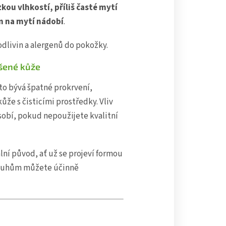
zkou vlhkostí, příliš časté mytí
m na mytí nádobí
.
dlivin a alergenů do pokožky.
ušené kůže
to bývá špatné prokrvení,
že s čisticími prostředky. Vliv
obí, pokud nepoužijete kvalitní
lní původ, ať už se projeví formou
neduhům můžete účinně