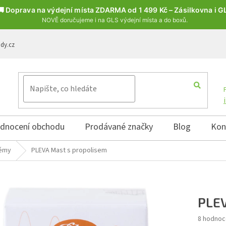
🚚 Doprava na výdejní místa ZDARMA od 1 499 Kč – Zásilkovna i G
NOVĚ doručujeme i na GLS výdejní místa a do boxů.
ody.cz
dnocení obchodu
Prodávané značky
Blog
Kon
rémy
PLEVA Mast s propolisem
PLEV
Průměrné 
8 hodnoc