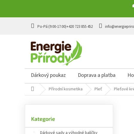
Přejít na obsah
+420 723 855 452
info@energieprir
Dárkový poukaz
Doprava a platba
Ho
Domů
Přírodní kosmetika
Pleť
Pleťové k
Postranní panel
Přeskočit kategorie
Kategorie
Dárkové sady a výhodné balíčky