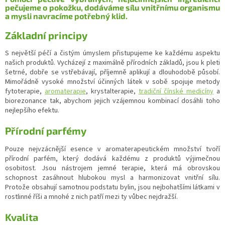
pečujeme o pokožku, dodáváme sílu vnitřnímu organismu
a mysli navracíme potřebný klid.
Základní principy
S největší péčí a čistým úmyslem přistupujeme ke každému aspektu
našich produktů. Vycházejí z maximálně přírodních základů, jsou k pleti
šetrné, dobře se vstřebávají, příjemně aplikují a dlouhodobě působí.
Mimořádně vysoké množství účinných látek v sobě spojuje metody
fytoterapie,
aromaterapie
, krystalterapie,
tradiční čínské medicíny
a
biorezonance tak, abychom jejich vzájemnou kombinací dosáhli toho
nejlepšího efektu.
Přírodní parfémy
Pouze nejvzácnější esence v aromaterapeutickém množství tvoří
přírodní parfém, který dodává každému z produktů výjimečnou
osobitost. Jsou nástrojem jemné terapie, která má obrovskou
schopnost zasáhnout hlubokou mysl a harmonizovat vnitřní sílu.
Protože obsahují samotnou podstatu bylin, jsou nejbohatšími látkami v
rostlinné říši a mnohé z nich patří mezi ty vůbec nejdražší.
Kvalita