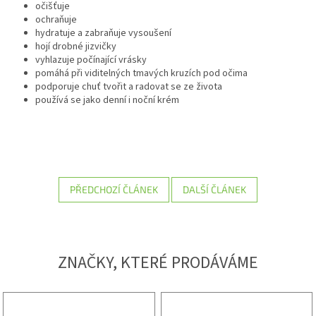
očišťuje
ochraňuje
hydratuje a zabraňuje vysoušení
hojí drobné jizvičky
vyhlazuje počínající vrásky
pomáhá při viditelných tmavých kruzích pod očima
podporuje chuť tvořit a radovat se ze života
používá se jako denní i noční krém
PŘEDCHOZÍ ČLÁNEK
DALŠÍ ČLÁNEK
ZNAČKY, KTERÉ PRODÁVÁME