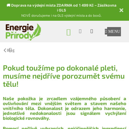
🚚 Doprava na výdejní místa ZDARMA od 1 499 Kč – Zásilkovna
i GLS
NOVĚ doručujeme i na GLS výdejní místa a do boxů.
Přejít na obsah
NÁKUPNÍ KOŠÍK
Blog
Pokud toužíme po dokonalé pleti,
musíme nejdříve porozumět svému
tělu!
Naše pokožka je zrcadlem vzájemného působení a
ovlivňování mezi vnějším světem a stavem našeho
vnitřního těla. Dokonalost je odrazem jeho harmonie,
jednotlivé nedokonalosti jsou signálem vychýlení
biologické rovnováhy.
Pomocí pečlivě vybraných, nejúčinnějších ingrediencí