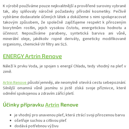
K výrobě používáme pouze nejkvalitnější a prověřené suroviny vybrané
tak, aby splňovaly náročné požadavky přírodní kosmetiky. Pečlivě
vybíráme dodavatele účinných látek a dokážeme s nimi spolupracovat
takovým způsobem, že společně zajišťujeme respekt k přirozeným
biorytmům rostlin, jejich vysokou čistotu, energetickou hodnotu a
účinnost. Nepoužíváme parabeny, syntetická barviva ani vůně,
minerální oleje, jakékoliv ropné deriváty, geneticky modifikované
organismy, chemické UV filtry ani SLS.
ENERGY Artrin Renove
Náleží k prvku Voda, je spojen s energií Chladu, tedy vhodný na pleť v
zimě.
Artrin Renove
působí jemněji, ale neomylně otevírá cestu sebepoznání.
Silnější omamná vůně jasmínu si jistě získá svoje příznivce, které
odmění spokojenou a zdravím zářící pletí.
Účinky přípravku
Artrin
Renove
je vhodný pro unavenou pleť, která ztrácí svoji přirozenou barvu
ošetřuje suchou a citlivou pleť
dodává potřebnou výživu