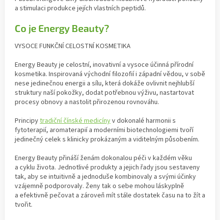
a stimulaci produkce jejích vlastních peptidů.
Co je Energy Beauty?
VYSOCE FUNKČNÍ CELOSTNÍ KOSMETIKA
Energy Beauty je celostní, inovativní a vysoce účinná přírodní
kosmetika. Inspirovaná východní filozofií i západní vědou, v sobě
nese jedinečnou energii a sílu, která dokáže ovlivnit nejhlubší
struktury naší pokožky, dodat potřebnou výživu, nastartovat
procesy obnovy a nastolit přirozenou rovnováhu.
Principy
tradiční čínské medicíny
v dokonalé harmonii s
fytoterapií, aromaterapií a moderními biotechnologiemi tvoří
jedinečný celek s klinicky prokázaným a viditelným působením.
Energy Beauty přináší ženám dokonalou péči v každém věku
a cyklu života. Jednotlivé produkty a jejich řady jsou sestaveny
tak, aby se intuitivně a jednoduše kombinovaly a svými účinky
vzájemně podporovaly. Ženy tak o sebe mohou láskyplně
a efektivně pečovat a zároveň mít stále dostatek času na to žít a
tvořit.