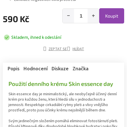
−
+
Koupit
590 Kč
Skladem, ihned k odeslání
ZEPTAT SE
HLÍDAT
Popis
Hodnocení
Diskuze
Značka
Použití denního krému Skin essence day
Skin essence day je minimalistický, ale neobyčejně účinný denní
krém pro každou ženu, která hledá sílu v jednoduchosti a
jemnosti. Respektuje cirkadiální rytmy pleti a vlivy vnějšího
prostředí, proto jsou účinky krému nejsilnější během dne.
Svým jedinečným složením pomáhá eliminovat fotostárnutí pleti.
Působí liftingově díky dlouhodobé hloubkové hydrataci pokožky