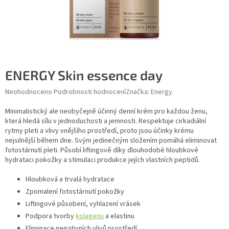
ENERGY Skin essence day
Průměrné hodnocení produktu je 0,0 z 5 hvězdiček.
Neohodnoceno
Podrobnosti hodnocení
Značka:
Energy
Minimalistický ale neobyčejně účinný denní krém pro každou ženu,
která hledá sílu v jednoduchosti a jemnosti. Respektuje cirkadiální
rytmy pleti a vlivy vnějšího prostředí, proto jsou účinky krému
nejsilnější během dne. Svým jedinečným složením pomáhá eliminovat
fotostárnutí pleti. Působí liftingově díky dlouhodobé hloubkové
hydrataci pokožky a stimulaci produkce jejích vlastních peptidů.
Hloubková a trvalá hydratace
Zpomalení fotostárnutí pokožky
Liftingové působení, vyhlazení vrásek
Podpora tvorby
kolagenu
a elastinu
Eliminace negativních vlivů prostředí