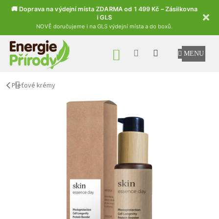
🚚 Doprava na výdejní místa ZDARMA od 1 499 Kč – Zásilkovna
i GLS
NOVĚ doručujeme i na GLS výdejní místa a do boxů.
Přejít na obsah
NÁKUPNÍ KOŠÍK
Pleťové krémy