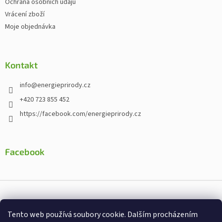
Ochrana osobních údajů
Vrácení zboží
Moje objednávka
Kontakt
info
@
energieprirody.cz
+420 723 855 452
https://facebook.com/energieprirody.cz
Facebook
Vytvořil Shoptet
Tento web používá soubory cookie. Dalším procházením
Nakodoval:
Štefan Mazáň