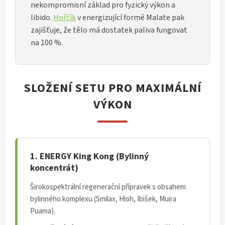
nekompromisní základ pro fyzický výkon a
libido.
Hořčík
v energizující formě Malate pak
zajišťuje, že tělo má dostatek paliva fungovat
na 100 %.
SLOŽENÍ SETU PRO MAXIMÁLNÍ
VÝKON
1. ENERGY King Kong (Bylinný
koncentrát)
Širokospektrální regenerační přípravek s obsahem
bylinného komplexu (Smilax, Hloh, Ibišek, Muira
Puama).