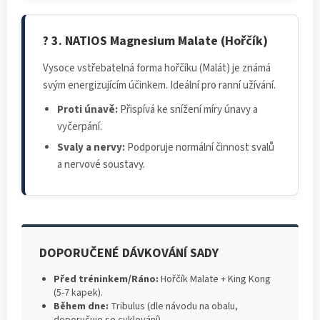
? 3. NATIOS Magnesium Malate (Hořčík)
Vysoce vstřebatelná forma hořčíku (Malát) je známá
svým energizujícím účinkem. Ideální pro ranní užívání.
Proti únavě:
Přispívá ke snížení míry únavy a
vyčerpání.
Svaly a nervy:
Podporuje normální činnost svalů
a nervové soustavy.
DOPORUČENÉ DÁVKOVÁNÍ SADY
Před tréninkem/Ráno:
Hořčík Malate + King Kong
(5-7 kapek).
Během dne:
Tribulus (dle návodu na obalu,