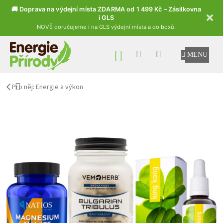
🚚 Doprava na výdejní místa ZDARMA od 1 499 Kč – Zásilkovna
i GLS
NOVĚ doručujeme i na GLS výdejní místa a do boxů.
Přejít na obsah
NÁKUPNÍ KOŠÍK
Pro něj: Energie a výkon