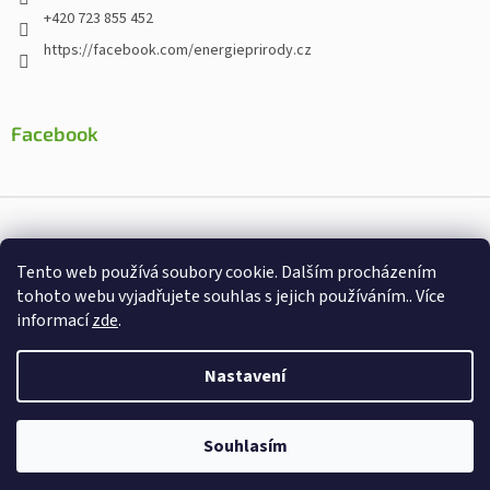
+420 723 855 452
https://facebook.com/energieprirody.cz
Facebook
Vytvořil Shoptet
Tento web používá soubory cookie. Dalším procházením
Nakodoval:
Štefan Mazáň
tohoto webu vyjadřujete souhlas s jejich používáním.. Více
informací
zde
.
Copyright 2026
Energiepřirody.cz - Internetový obchod s
doplňky stravy
. Všechna práva vyhrazena.
Nastavení
Souhlasím