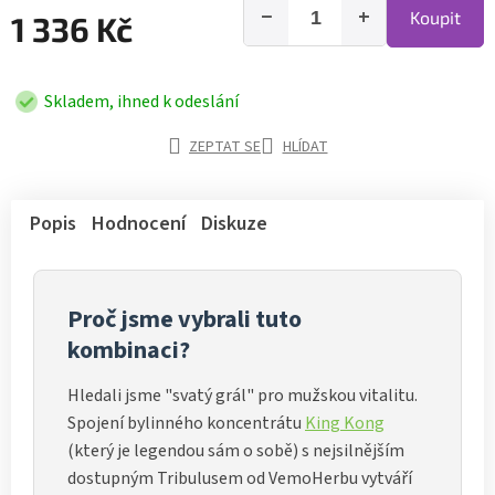
−
+
Koupit
1 336 Kč
Skladem, ihned k odeslání
ZEPTAT SE
HLÍDAT
Popis
Hodnocení
Diskuze
Proč jsme vybrali tuto
kombinaci?
Hledali jsme "svatý grál" pro mužskou vitalitu.
Spojení bylinného koncentrátu
King Kong
(který je legendou sám o sobě) s nejsilnějším
dostupným Tribulusem od VemoHerbu vytváří