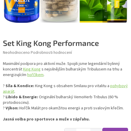
Set King Kong Performance
Průměrné hodnocení produktu je 0,0 z 5 hvězdiček.
Neohodnoceno
Podrobnosti hodnocení
Maximální podpora pro aktivní muže. Spojili jsme legendární bylinný
koncentrát
King Kong
s nejsilnějším bulharským Tribulusem na trhu a
energizujícím
hořčíkem
.
?
Síla & Kondice:
King Kong s obsahem Smilaxu pro vitalitu a
pohybový
aparát
.
?
Libido & Energie:
Originální bulharský VemoHerb Tribulus (60 %
protodioscinu).
?
Výkon:
Hořčík Malát pro okamžitou energii a proti svalovým křečím.
Jasná volba pro sportovce a muže v zápřahu.