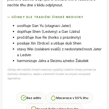
nechte tíhu dne v klidu odplynout.
— ÚČINKY DLE TRADIČNÍ ČÍNSKÉ MEDICÍNY
uvolňuje Gan Yu (stagnaci Jater)
doplňuje Shen (Ledviny) a Gan (Játra)
pročišťuje Xue Re (horko z prázdnoty)
posiluje Xin (Srdce) a utišuje duši Shen
stavy Wei (oslabení svalů) z nedostatečnosti Jater
a Ledvin
harmonizuje Játra a Slezinu a/nebo Žaludek
Účinky dle tradiční čínské medicíny vyjadřují tradiční čínský pohled na
bylinnou recepturu; nejde o zdravotní tvrzení ve smyslu evropské
legislativy.
Bez aditiv
Macerace v 50% lihu
Recept Zi Shui Qing Gan Yin