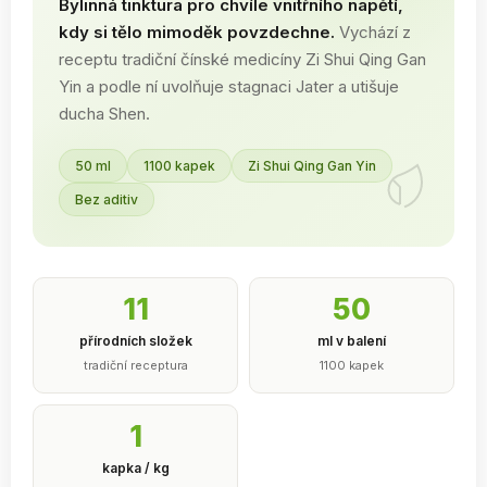
Bylinná tinktura pro chvíle vnitřního napětí,
kdy si tělo mimoděk povzdechne.
Vychází z
receptu tradiční čínské medicíny Zi Shui Qing Gan
Yin a podle ní uvolňuje stagnaci Jater a utišuje
ducha Shen.
50 ml
1100 kapek
Zi Shui Qing Gan Yin
Bez aditiv
11
50
přírodních složek
ml v balení
tradiční receptura
1100 kapek
1
kapka / kg