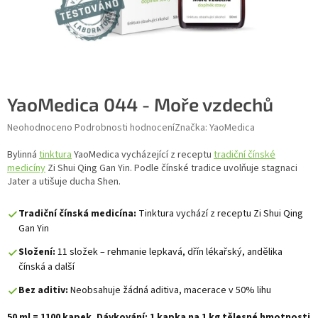
YaoMedica 044 - Moře vzdechů
Průměrné hodnocení produktu je 0,0 z 5 hvězdiček.
Neohodnoceno
Podrobnosti hodnocení
Značka:
YaoMedica
Bylinná
tinktura
YaoMedica vycházející z receptu
tradiční čínské
medicíny
Zi Shui Qing Gan Yin. Podle čínské tradice uvolňuje stagnaci
Jater a utišuje ducha Shen.
Tradiční čínská medicína:
Tinktura vychází z receptu Zi Shui Qing
Gan Yin
Složení:
11 složek – rehmanie lepkavá, dřín lékařský, andělika
čínská a další
Bez aditiv:
Neobsahuje žádná aditiva, macerace v 50% lihu
50 ml = 1100 kapek. Dávkování: 1 kapka na 1 kg tělesné hmotnosti