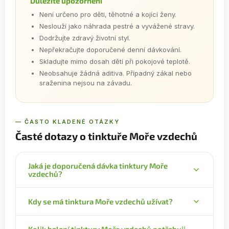
Důležité upozornění
Není určeno pro děti, těhotné a kojící ženy.
Neslouží jako náhrada pestré a vyvážené stravy.
Dodržujte zdravý životní styl.
Nepřekračujte doporučené denní dávkování.
Skladujte mimo dosah dětí při pokojové teplotě.
Neobsahuje žádná aditiva. Případný zákal nebo
sraženina nejsou na závadu.
— ČASTO KLADENÉ OTÁZKY
Časté dotazy o tinktuře Moře vzdechů
Jaká je doporučená dávka tinktury Moře
vzdechů?
Denní dávka je 1 kapka na 1 kg tělesné hmotnosti.
Kdy se má tinktura Moře vzdechů užívat?
Denní dávku rozdělte na dvě části, ráno a večer –
pokud vážíte 70 kg, dáte si 35 kapek ráno a 35
Tinktury užívejte nalačno. Minimální odstup je 30
kapek večer.