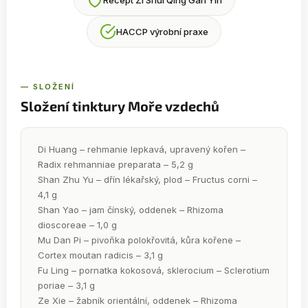
HACCP výrobní praxe
— SLOŽENÍ
Složení tinktury Moře vzdechů
Di Huang – rehmanie lepkavá, upravený kořen –
Radix rehmanniae preparata – 5,2 g
Shan Zhu Yu – dřín lékařský, plod – Fructus corni –
4,1 g
Shan Yao – jam čínský, oddenek – Rhizoma
dioscoreae – 1,0 g
Mu Dan Pi – pivoňka polokřovitá, kůra kořene –
Cortex moutan radicis – 3,1 g
Fu Ling – pornatka kokosová, sklerocium – Sclerotium
poriae – 3,1 g
Ze Xie – žabník orientální, oddenek – Rhizoma