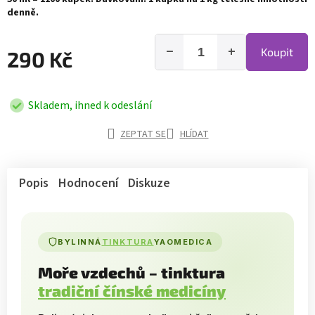
denně.
−
+
Koupit
290 Kč
Skladem, ihned k odeslání
ZEPTAT SE
HLÍDAT
Popis
Hodnocení
Diskuze
BYLINNÁ
TINKTURA
YAOMEDICA
Moře vzdechů – tinktura
tradiční čínské medicíny