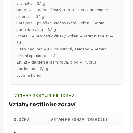
alismatis – 3,1 g
Dang Gui – děhel čínský, kořen – Radix angelicae
sinensis – 3,1 g
Bai Shao – pivoňka mléčnokvětá, kořen – Radix
paeoniae alba – 3,1 g
Chai Hu – prorostlík čínský, kořen – Radix bupleuri –
3,1 g
Suan Zao Ren – jujuba ostnitá, semeno – Semen
ziziphi spinosae – 4,1 g
Zhi Zi – gardénie jasmínová, plod – Fructus
gardeniae – 2,1 g
voda, alkohol
— VZTAHY ROSTLIN KE ZDRAVÍ
Vztahy rostlin ke zdraví
SLOŽKA
VZTAH KE ZDRAVÍ (ON HOLD)