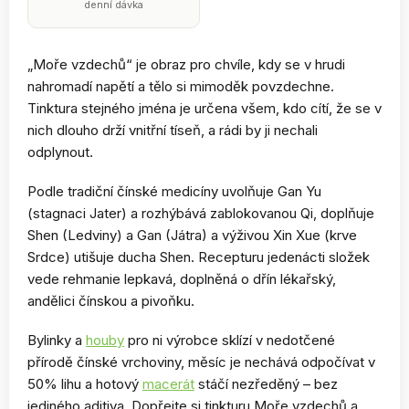
denní dávka
„Moře vzdechů“ je obraz pro chvíle, kdy se v hrudi
nahromadí napětí a tělo si mimoděk povzdechne.
Tinktura stejného jména je určena všem, kdo cítí, že se v
nich dlouho drží vnitřní tíseň, a rádi by ji nechali
odplynout.
Podle tradiční čínské medicíny uvolňuje Gan Yu
(stagnaci Jater) a rozhýbává zablokovanou Qi, doplňuje
Shen (Ledviny) a Gan (Játra) a výživou Xin Xue (krve
Srdce) utišuje ducha Shen. Recepturu jedenácti složek
vede rehmanie lepkavá, doplněná o dřín lékařský,
andělici čínskou a pivoňku.
Bylinky a
houby
pro ni výrobce sklízí v nedotčené
přírodě čínské vrchoviny, měsíc je nechává odpočívat v
50% lihu a hotový
macerát
stáčí nezředěný – bez
jediného aditiva. Dopřejte si tinkturu Moře vzdechů a