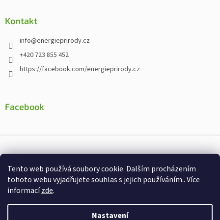
Kontakt
info
@
energieprirody.cz
+420 723 855 452
https://facebook.com/energieprirody.cz
Facebook
Vytvořil Shoptet
Tento web používá soubory cookie. Dalším procházením
Nakodoval:
Štefan Mazáň
tohoto webu vyjadřujete souhlas s jejich používáním.. Více
informací
zde
.
Copyright 2026
Energiepřirody.cz - Internetový obchod s
doplňky stravy
. Všechna práva vyhrazena.
Nastavení