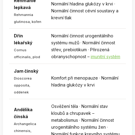
Rehmanie
Normální hladina glukózy v krvi ·
lepkavá
Normální činnost cévní soustavy a
Rehmannia
krevní tlak
glutinosa, kořen
Dřín
Normální činnost urogenitálního
lékařský
systému mužů · Normální činnost
střev, prebiotikum · Přirozená
Cornus
obranyschopnost –
imunitní systém
officinalis, plod
Jam čínský
Komfort při menopauze · Normální
Dioscorea
hladina glukózy v krvi
opposita,
oddenek
Osvěžení těla · Normální stav
Andělika
kloubů a chrupavek –
čínská
metabolismus · Normální činnost
Archangelica
urogenitálního systému žen ·
chinensis,
Normální funkce krevního systému