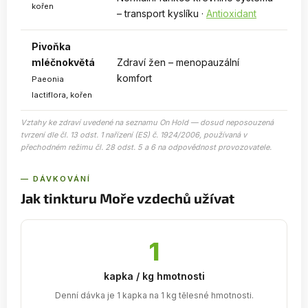
kořen
– transport kyslíku ·
Antioxidant
Pivoňka
mléčnokvětá
Zdraví žen – menopauzální
komfort
Paeonia
lactiflora, kořen
Vztahy ke zdraví uvedené na seznamu On Hold — dosud neposouzená
tvrzení dle čl. 13 odst. 1 nařízení (ES) č. 1924/2006, používaná v
přechodném režimu čl. 28 odst. 5 a 6 na odpovědnost provozovatele.
— DÁVKOVÁNÍ
Jak tinkturu Moře vzdechů užívat
1
kapka / kg hmotnosti
Denní dávka je 1 kapka na 1 kg tělesné hmotnosti.