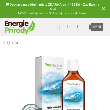
🚚 Doprava na výdejní místa ZDARMA od 1 499 Kč – Zásilkovna
i GLS
NOVĚ doručujeme i na GLS výdejní místa a do boxů.
Přejít na obsah
NÁKUPNÍ KOŠÍK
Dle TČM