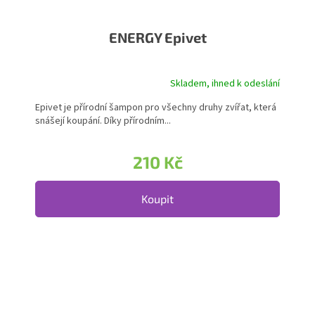
ENERGY Epivet
Skladem, ihned k odeslání
Průměrné hodnocení produktu je 5,0 z 5 hvězdiček.
Epivet je přírodní šampon pro všechny druhy zvířat, která
snášejí koupání. Díky přírodním...
210 Kč
Koupit