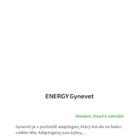
ENERGY Gynevet
Skladem, ihned k odeslání
Průměrné hodnocení produktu je 5,0 z 5 hvězdiček.
Gynevet je v podstatě adaptogen, který má vliv na funkci
celého těla. Adaptogeny jsou byliny,...