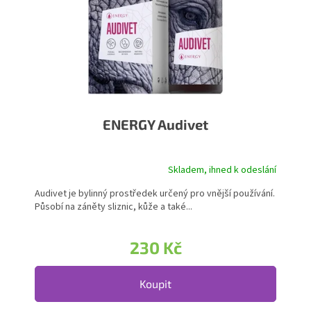
ENERGY Audivet
Skladem, ihned k odeslání
Průměrné hodnocení produktu je 5,0 z 5 hvězdiček.
Audivet je bylinný prostředek určený pro vnější používání.
Působí na záněty sliznic, kůže a také...
230 Kč
Koupit