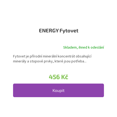
ENERGY Fytovet
Skladem, ihned k odeslání
Průměrné hodnocení produktu je 5,0 z 5 hvězdiček.
Fytovet je přírodní minerální koncentrát obsahující
minerály a stopové prvky, které jsou potřeba...
456 Kč
Koupit