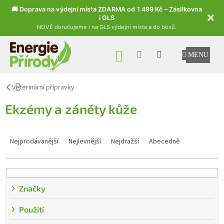
🚚 Doprava na výdejní místa ZDARMA od 1 499 Kč – Zásilkovna
i GLS
NOVĚ doručujeme i na GLS výdejní místa a do boxů.
Přejít na obsah
NÁKUPNÍ KOŠÍK
Veterinární přípravky
Ekzémy a záněty kůže
Řazení produktů
Nejprodávanější
Nejlevnější
Nejdražší
Abecedně
Značky
Použití