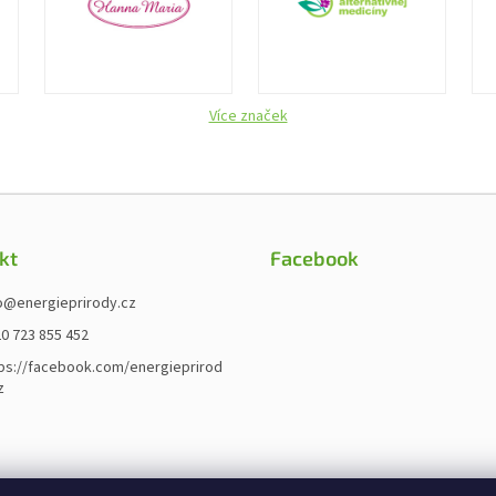
Více značek
kt
Facebook
o
@
energieprirody.cz
0 723 855 452
ps://facebook.com/energieprirod
z