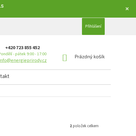
LS
Přihlášení
+420 723 855 452
Pondělí - pátek 9:00 - 17:00
NÁKUPNÍ KOŠÍK
Prázdný košík
info@energieprirody.cz
takt
2
položek celkem