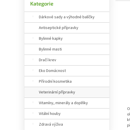
Kategorie
Výpis
Dárkové sady a výhodné balíčky
Antiseptické přípravky
Bylinné kapky
Bylinné masti
Dračí krev
Eko Domácnost
Přírodní kosmetika
Veterinární přípravky
P
Vitamíny, minerály a doplňky
O
Vitální houby
o
k
Zdravá výživa
p