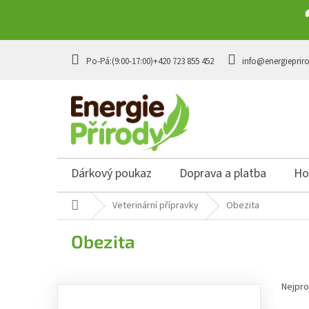
Přejít na obsah
+420 723 855 452
info@energieprir
Dárkový poukaz
Doprava a platba
Ho
Domů
Veterinární přípravky
Obezita
Obezita
Postranní panel
Řazen
Nejpro
Přeskočit kategorie