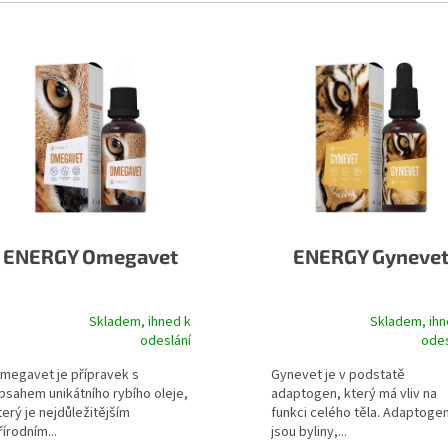
 produktů
ENERGY Omegavet
ENERGY Gyneve
Skladem, ihned k
Skladem, ihn
růměrné hodnocení produktu je 5,0 z 5 hvězdiček.
Průměrné hodnocení produktu 
odeslání
odes
megavet je přípravek s
Gynevet je v podstatě
bsahem unikátního rybího oleje,
adaptogen, který má vliv na
terý je nejdůležitějším
funkci celého těla. Adaptoge
řírodním...
jsou byliny,...