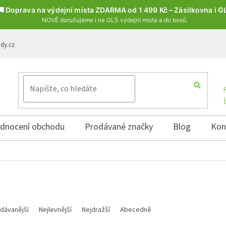
🚚 Doprava na výdejní místa ZDARMA od 1 499 Kč – Zásilkovna i G
NOVĚ doručujeme i na GLS výdejní místa a do boxů.
ody.cz
dnocení obchodu
Prodávané značky
Blog
Kon
í produktů
dávanější
Nejlevnější
Nejdražší
Abecedně