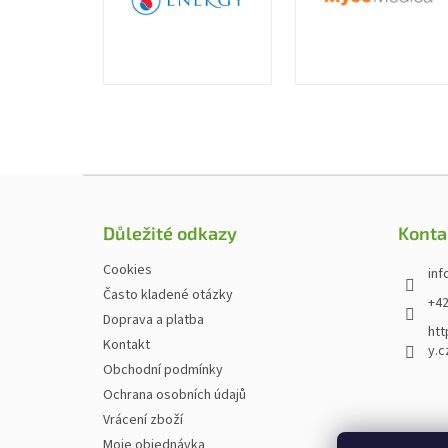
Zápatí
Důležité odkazy
Konta
Cookies
inf
Často kladené otázky
+42
Doprava a platba
htt
Kontakt
y.c
Obchodní podmínky
Ochrana osobních údajů
Vrácení zboží
Moje objednávka