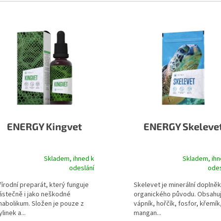
 produktů
ENERGY Kingvet
ENERGY Skeleve
Skladem, ihned k
Skladem, ihn
růměrné hodnocení produktu je 5,0 z 5 hvězdiček.
Průměrné hodnocení produktu 
odeslání
odes
řírodní preparát, který funguje
Skelevet je minerální doplněk
ástečně i jako neškodné
organického původu. Obsahu
nabolikum. Složen je pouze z
vápník, hořčík, fosfor, křemík
ylinek a...
mangan...