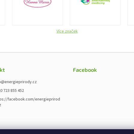
Více značek
kt
Facebook
o
@
energieprirody.cz
0 723 855 452
ps://facebook.com/energieprirod
z