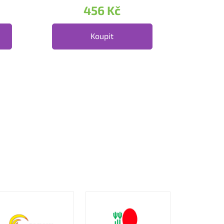
456 Kč
Koupit
 prvky výpisu