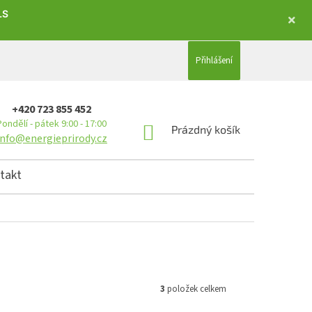
LS
Přihlášení
+420 723 855 452
Pondělí - pátek 9:00 - 17:00
NÁKUPNÍ KOŠÍK
Prázdný košík
info@energieprirody.cz
takt
3
položek celkem