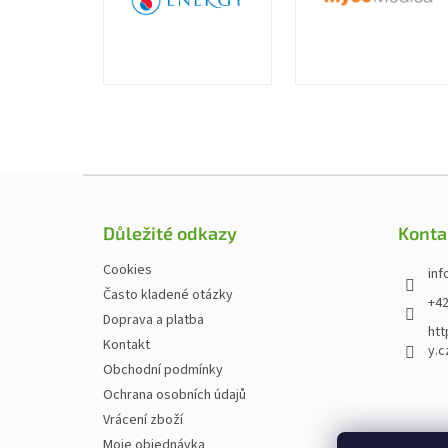
Zápatí
Důležité odkazy
Konta
Cookies
inf
Často kladené otázky
+42
Doprava a platba
htt
Kontakt
y.c
Obchodní podmínky
Ochrana osobních údajů
Vrácení zboží
Moje objednávka