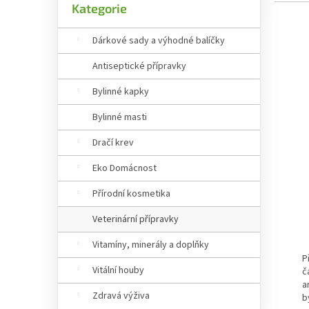
Kategorie
Výpis
Dárkové sady a výhodné balíčky
Antiseptické přípravky
Bylinné kapky
Bylinné masti
Dračí krev
Eko Domácnost
Přírodní kosmetika
Veterinární přípravky
P
Vitamíny, minerály a doplňky
P
Vitální houby
č
a
Zdravá výživa
b