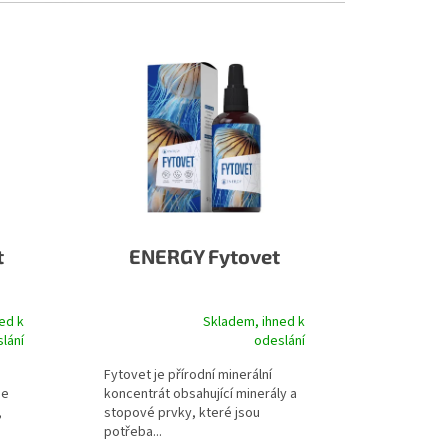
t
ENERGY Fytovet
ed k
Skladem, ihned k
je 4,4 z 5 hvězdiček.
Průměrné hodnocení produktu je 5,0 z 5 hvězdiček.
lání
odeslání
Fytovet je přírodní minerální
je
koncentrát obsahující minerály a
,
stopové prvky, které jsou
potřeba...