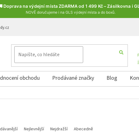
🚚 Doprava na výdejní místa ZDARMA od 1 499 Kč – Zásilkovna i G
NOVĚ doručujeme i na GLS výdejní místa a do boxů.
ody.cz
dnocení obchodu
Prodávané značky
Blog
Kon
í produktů
dávanější
Nejlevnější
Nejdražší
Abecedně