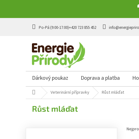
Přejít na obsah
+420 723 855 452
info@energieprir
Dárkový poukaz
Doprava a platba
Ho
Domů
Veterinární přípravky
Růst mláďat
Růst mláďat
Postranní panel
Řazen
Nejpro
Přeskočit kategorie