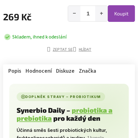
−
+
Koupit
269 Kč
Skladem, ihned k odeslání
ZEPTAT SE
HLÍDAT
Popis
Hodnocení
Diskuze
Značka
DOPLNĚK STRAVY – PROBIOTIKUM
Synerbio Daily –
probiotika a
prebiotika
pro každý den
Účinná směs šesti probiotických kultur,
fruktooligosacharidů a inulinu.
1 kapsle