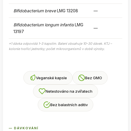
Bifidobacterium breve
LMG 13208
—
Bifidobacterium longum infantis
LMG
—
13197
*1 dávka odpovídá 1–3 kapslím. Balení obsahuje 10–30 dávek. KTJ –
kolonie tvořící jednotky; počet mikroorganismů v době výroby.
Veganské kapsle
Bez GMO
Netestováno na zvířatech
Bez balastních aditiv
— DÁVKOVÁNÍ