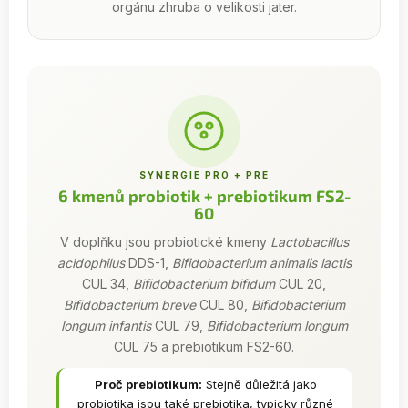
orgánu zhruba o velikosti jater.
SYNERGIE PRO + PRE
6 kmenů probiotik + prebiotikum FS2-
60
V doplňku jsou probiotické kmeny
Lactobacillus
acidophilus
DDS-1,
Bifidobacterium animalis lactis
CUL 34,
Bifidobacterium bifidum
CUL 20,
Bifidobacterium breve
CUL 80,
Bifidobacterium
longum infantis
CUL 79,
Bifidobacterium longum
CUL 75 a prebiotikum FS2-60.
Proč prebiotikum:
Stejně důležitá jako
probiotika jsou také prebiotika, typicky různé