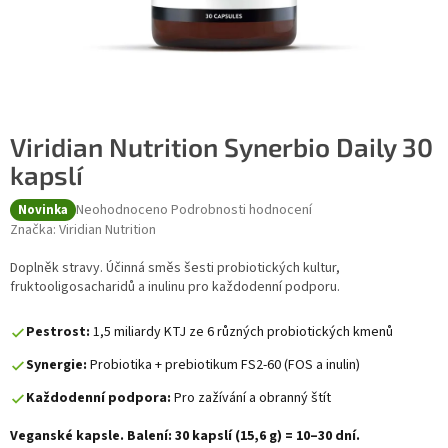
Viridian Nutrition Synerbio Daily 30
kapslí
Průměrné hodnocení produktu je 0,0 z 5 hvězdiček.
Neohodnoceno
Podrobnosti hodnocení
Novinka
Značka:
Viridian Nutrition
Doplněk stravy. Účinná směs šesti probiotických kultur,
fruktooligosacharidů a inulinu pro každodenní podporu.
Pestrost:
1,5 miliardy KTJ ze 6 různých probiotických kmenů
Synergie:
Probiotika + prebiotikum FS2-60 (FOS a inulin)
Každodenní podpora:
Pro zažívání a obranný štít
Veganské kapsle. Balení: 30 kapslí (15,6 g) = 10–30 dní.