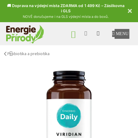
🚚 Doprava na výdejní místa ZDARMA od 1 499 Kč – Zásilkovna
i GLS
NOVĚ doručujeme i na GLS výdejní místa a do boxů.
Přejít na obsah
NÁKUPNÍ KOŠÍK
Probiotika a prebiotika