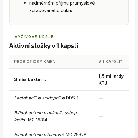
nadměrném příjmu průmyslově
zpracovaného cukru
— VÝŽIVOVÉ ÚDAJE
Aktivní složky v 1 kapsli
PROBIOTICKÝ KMEN
V 1 KAPSLI*
1,5 miliardy
Směs bakterií:
KTJ
Lactobacillus acidophilus
DDS-1
—
Bifidobacterium animalis subsp.
—
lactis
LMG 18314
Bifidobacterium bifidum
LMG 25628
—