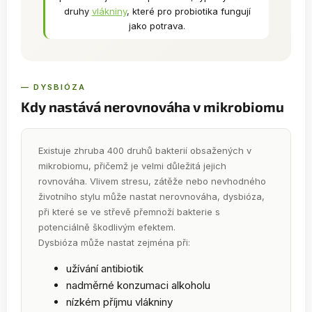
druhy
vlákniny
, které pro probiotika fungují
jako potrava.
— DYSBIÓZA
Kdy nastává nerovnováha v mikrobiomu
Existuje zhruba 400 druhů bakterií obsažených v
mikrobiomu, přičemž je velmi důležitá jejich
rovnováha. Vlivem stresu, zátěže nebo nevhodného
životního stylu může nastat nerovnováha, dysbióza,
při které se ve střevě přemnoží bakterie s
potenciálně škodlivým efektem.
Dysbióza může nastat zejména při:
užívání antibiotik
nadměrné konzumaci alkoholu
nízkém příjmu vlákniny