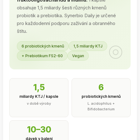
obsahuje 1,5 miliardy šesti různých kmenů
probiotik a prebiotika. Synerbio Daily je určené
pro každodenní podporu zažívání a obranného
štítu.
6 probiotických kmenů
1,5 miliardy KTJ
+ Prebiotikum FS2-60
Vegan
1,5
6
miliardy KTJ / kapsle
probiotických kmenů
v době výroby
L. acidophilus +
Bifidobacterium
10–30
dávek v balení