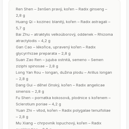
Ren Shen – ženšen pravý, kořen – Radix ginseng –
2,8 g
Huang Qi – kozinec blanitý, kořen – Radix astragali –
5,7 g
Bai Zhu – atraktylis velkoúborový, oddenek – Rhizoma
atractylodis – 4,2 g
Gan Cao – lékořice, upravený kořen – Radix
glycyrrhizae preparata – 2,8 g
Suan Zao Ren – jujuba ostnitá, semeno – Semen
ziziphi spinosae – 2,8 g
Long Yan Rou – longan, dužina plodu – Arillus longan
– 2,8 g
Dang Gui – děhel čínský, kořen – Radix angelicae
sinensis – 2,8 g
Fu Shen – pornatka kokosová, plodnice s kořenem –
Sclerotium poriae – 4,2 g
Yuan Zhi – vítod, kořen – Radix polygalae tenuifoliae
– 2,8 g
Mu Xiang – chrpovník lopuchový, kořen – Radix