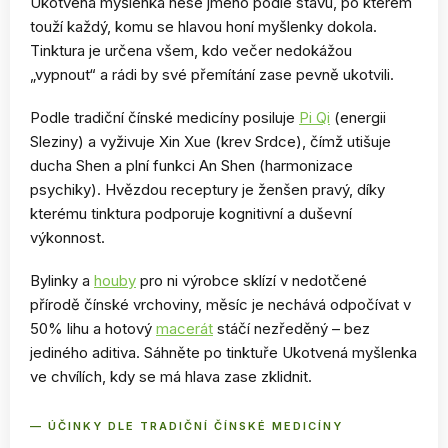
Ukotvená myšlenka nese jméno podle stavu, po kterém
touží každý, komu se hlavou honí myšlenky dokola.
Tinktura je určena všem, kdo večer nedokážou
„vypnout“ a rádi by své přemítání zase pevně ukotvili.
Podle tradiční čínské medicíny posiluje
Pi Qi
(energii
Sleziny) a vyživuje Xin Xue (krev Srdce), čímž utišuje
ducha Shen a plní funkci An Shen (harmonizace
psychiky). Hvězdou receptury je ženšen pravý, díky
kterému tinktura podporuje kognitivní a duševní
výkonnost.
Bylinky a
houby
pro ni výrobce sklízí v nedotčené
přírodě čínské vrchoviny, měsíc je nechává odpočívat v
50% lihu a hotový
macerát
stáčí nezředěný – bez
jediného aditiva. Sáhněte po tinktuře Ukotvená myšlenka
ve chvílích, kdy se má hlava zase zklidnit.
— ÚČINKY DLE TRADIČNÍ ČÍNSKÉ MEDICÍNY