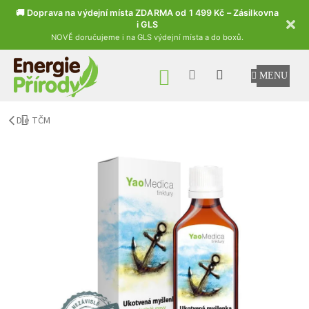
🚚 Doprava na výdejní místa ZDARMA od 1 499 Kč – Zásilkovna
i GLS
NOVĚ doručujeme i na GLS výdejní místa a do boxů.
Přejít na obsah
NÁKUPNÍ KOŠÍK
Dle TČM