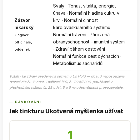
Svaly · Tonus, vitalita, energie,
únava · Normální hladina cukru v
Zázvor
krvi · Normální činnost
lékařský
kardiovaskulárního systému ·
Normální trávení · Přirozená
Zingiber
obranyschopnost – imunitní systém
officinale,
· Zdraví během cestování ·
oddenek
Normální funkce cest dýchacích ·
Metabolismus sacharidů
Vztahy ke zdraví uvedené na seznamu On Hold — dosud neposouzená
tvrzení dle čl. 13 odst. 1 nařízení (ES) č. 1924/2006, používaná v
přechodném režimu čl. 28 odst. 5 a 6 na odpovědnost provozovatele.
— DÁVKOVÁNÍ
Jak tinkturu Ukotvená myšlenka užívat
1