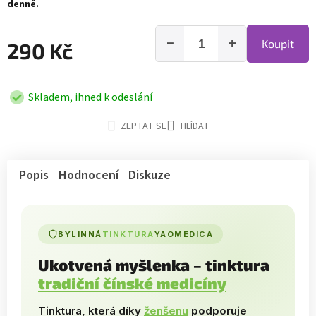
denně.
−
+
Koupit
290 Kč
Skladem, ihned k odeslání
ZEPTAT SE
HLÍDAT
Popis
Hodnocení
Diskuze
BYLINNÁ
TINKTURA
YAOMEDICA
Ukotvená myšlenka – tinktura
tradiční čínské medicíny
Tinktura, která díky
ženšenu
podporuje