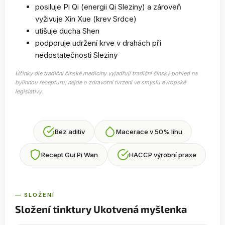
posiluje Pi Qi (energii Qi Sleziny) a zároveň
vyživuje Xin Xue (krev Srdce)
utišuje ducha Shen
podporuje udržení krve v drahách při
nedostatečnosti Sleziny
Účinky dle tradiční čínské medicíny vyjadřují tradiční čínský pohled na
bylinnou recepturu; nejde o zdravotní tvrzení ve smyslu evropské
legislativy.
Bez aditiv
Macerace v 50% lihu
Recept Gui Pi Wan
HACCP výrobní praxe
— SLOŽENÍ
Složení tinktury Ukotvená myšlenka