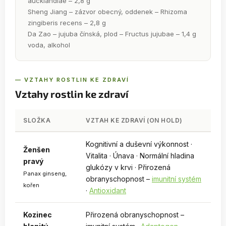
aucklandiae – 2,8 g
Sheng Jiang – zázvor obecný, oddenek – Rhizoma
zingiberis recens – 2,8 g
Da Zao – jujuba čínská, plod – Fructus jujubae – 1,4 g
voda, alkohol
— VZTAHY ROSTLIN KE ZDRAVÍ
Vztahy rostlin ke zdraví
SLOŽKA
VZTAH KE ZDRAVÍ (ON HOLD)
Kognitivní a duševní výkonnost ·
Ženšen
Vitalita · Únava · Normální hladina
pravý
glukózy v krvi · Přirozená
Panax ginseng,
obranyschopnost –
imunitní systém
kořen
·
Antioxidant
Kozinec
Přirozená obranyschopnost –