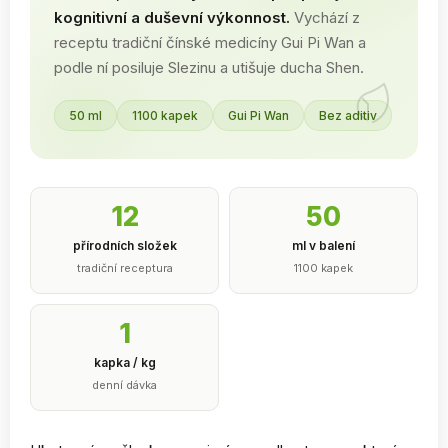
kognitivní a duševní výkonnost.
Vychází z
receptu tradiční čínské medicíny Gui Pi Wan a
podle ní posiluje Slezinu a utišuje ducha Shen.
50 ml
1100 kapek
Gui Pi Wan
Bez aditiv
12
50
přírodních složek
ml v balení
tradiční receptura
1100 kapek
1
kapka / kg
denní dávka