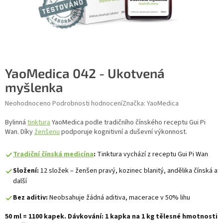
YaoMedica 042 - Ukotvená
myšlenka
Průměrné hodnocení produktu je 0,0 z 5 hvězdiček.
Neohodnoceno
Podrobnosti hodnocení
Značka:
YaoMedica
Bylinná
tinktura
YaoMedica podle tradičního čínského receptu Gui Pi
Wan. Díky
ženšenu
podporuje kognitivní a duševní výkonnost.
Tradiční čínská medicína
:
Tinktura vychází z receptu Gui Pi Wan
Složení:
12 složek – ženšen pravý, kozinec blanitý, andělika čínská a
další
Bez aditiv:
Neobsahuje žádná aditiva, macerace v 50% lihu
50 ml = 1100 kapek. Dávkování: 1 kapka na 1 kg tělesné hmotnosti