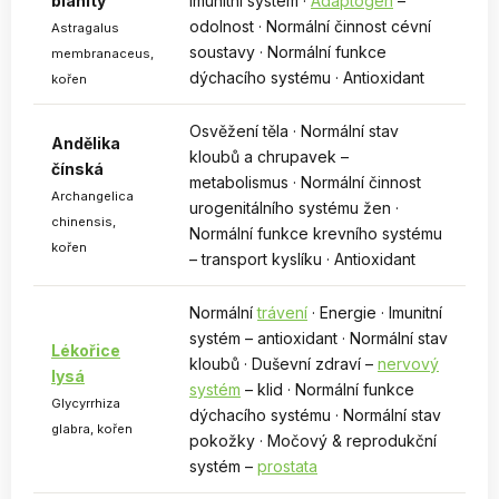
blanitý
imunitní systém ·
Adaptogen
–
odolnost · Normální činnost cévní
Astragalus
soustavy · Normální funkce
membranaceus,
dýchacího systému · Antioxidant
kořen
Osvěžení těla · Normální stav
Andělika
kloubů a chrupavek –
čínská
metabolismus · Normální činnost
Archangelica
urogenitálního systému žen ·
chinensis,
Normální funkce krevního systému
kořen
– transport kyslíku · Antioxidant
Normální
trávení
· Energie · Imunitní
systém – antioxidant · Normální stav
Lékořice
kloubů · Duševní zdraví –
nervový
lysá
systém
– klid · Normální funkce
Glycyrrhiza
dýchacího systému · Normální stav
glabra, kořen
pokožky · Močový & reprodukční
systém –
prostata