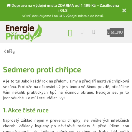
🚚 Doprava na výdejní místa ZDARMA od 1 499 Kč – Zásilkovna
i GLS
NOVĚ doručujeme i na GLS výdejní místa a do boxů.
Přejít na obsah
NÁKUPNÍ KOŠÍK
Blog
Sedmero proti chřipce
A je to tu! Jako každý rok na přelomu zimy a předjaří nastává chřipková
sezóna. Protože na očkování už je v únoru většinou pozdě, přinášíme
Vám několik praktických tipů na účinnou obranu. Nebojte se, je to
jednoduché. Co můžete udělat i Vy?
1. Akce čisté ruce
Naprostý základ nejen v prevenci chřipky, ale veškerých infekčních
chorob. Základy hygieny po návštěvě toalety či před jídlem jsou
samozřejmostí, ale během chřipkové sezóny je třeba být ještě