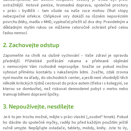
ostražitější. Hotové peníze, hromadná doprava, společné prostory
v práci i bydlišti – tam všude na naše ruce mohou číhat stopy
nebezpečné infekce. Chřipkové viry dokáží na různém neporézním
povrchu (kliky, madla v MHD, vypínače) přežít až dva dny. Pravidelným a
důkladným mytím rukou se můžeme celoročně ochránit před celou
řadou nemocí.
2. Zachovejte odstup
Zapomeňte na chvíli na slušné vychování – Vaše zdraví je opravdu
přednější. Přátelské potřásání rukama a přehnané objímání
s nemocnými Vám rozhodně neprospěje. Snažte se pokud možno
vyhnout přímému kontaktu s nakaženými lidmi. Zvažte, zdali zrovna
nyní musíte na úřady, do obchodních center, a jestli není vhodnější těch
několik kritických týdnů cestovat do práce autem (třeba i s kolegyní, se
kterou se domluvíte), než riskovat dennodenní pobyt v metru nebo
tramvaji během dopravní špičky.
3. Nepoužívejte, nesdílejte
Je-li to jen trochu možné, mějte v práci vlastní („osobní“ hrnek). Pokud
ho dáváte do společné myčky, raději ho před každým použitím ještě
ručně umyjte. Nepůjčujte ovladače, tablety, mobily, knihy. Jste to Vy,