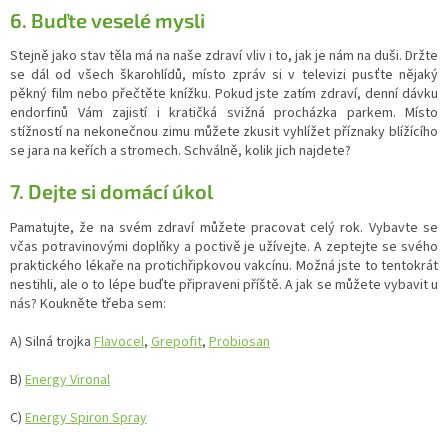
6. Buďte veselé mysli
Stejně jako stav těla má na naše zdraví vliv i to, jak je nám na duši. Držte
se dál od všech škarohlídů, místo zpráv si v televizi pusťte nějaký
pěkný film nebo přečtěte knížku. Pokud jste zatím zdraví, denní dávku
endorfinů Vám zajistí i kratičká svižná procházka parkem. Místo
stížností na nekonečnou zimu můžete zkusit vyhlížet příznaky blížícího
se jara na keřích a stromech. Schválně, kolik jich najdete?
7. Dejte si domácí úkol
Pamatujte, že na svém zdraví můžete pracovat celý rok. Vybavte se
včas potravinovými doplňky a poctivě je užívejte. A zeptejte se svého
praktického lékaře na protichřipkovou vakcínu. Možná jste to tentokrát
nestihli, ale o to lépe buďte připraveni příště. A jak se můžete vybavit u
nás? Koukněte třeba sem:
A) Silná trojka
Flavocel
,
Grepofit
,
Probiosan
B)
Energy Vironal
C)
Energy Spiron Spray