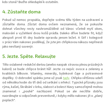
kdo stoná? Buďte ohleduplní k ostatním.
4. Zůstaňte doma
Pokud už nemoc propukla, dopřejte svému tělu týden na uzdravení a
zůstaňte doma. Zůstat doma ovšem neznamená, že se pokusíte
dohnat všechny resty nashromážděné od Vánoc včetně mytí oken,
malování a vyžehlení dvou košů prádla. Daleko dříve budete fit, když
alespoň první tři dny budete opravdu jenom ležet. A šéf i kolegové
v práci Vám nakonec poděkují, že jste jim chřipkovou nákazu nepřinesli
jako nevítaný suvenýr.
5. Jezte. Spěte. Relaxujte
Tělo oslabené redukční dietou (anebo naopak stravou plnou prázdných
kalorií) se bude chřipce bránit hůř. Jezte co nejvíc ovoce a zeleniny a
kvalitních bílkovin. Vitamíny, minerály, bylinkové čaje a potravinové
doplňky. O dobrodiní spánku jsme už psali
tady
. Chřipka většinou udeří
od několika hodin do tří dnů od setkání s infekcí. Typické příznaky jsou
rýma, kašel, škrábání v krku, slabost a bolest hlavy samozřejmě mohou
znamenat i „pouhé“ nachlazení. Pokud se ale necítíte dobře,
naordinujte si odpočinek preventivně, i kdyby mělo nakonec jít o „planý
poplach“.