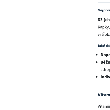
Nejprve
D3
(
ch
Kapky,
vstřeb
Jaké d
Dopo
Běžn
zdroj
Indi
Vitam
Vitami