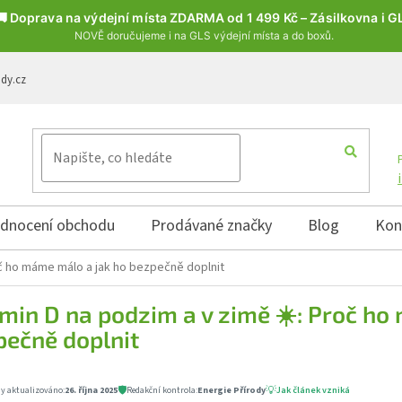
🚚 Doprava na výdejní místa ZDARMA od 1 499 Kč – Zásilkovna i G
NOVĚ doručujeme i na GLS výdejní místa a do boxů.
ody.cz
dnocení obchodu
Prodávané značky
Blog
Kon
oč ho máme málo a jak ho bezpečně doplnit
min D na podzim a v zimě ☀️: Proč ho
pečně doplnit
🛡️
💡
y aktualizováno:
26. října 2025
Redakční kontrola:
Energie Přírody
Jak článek vzniká