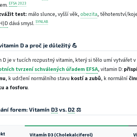
EFSA
2023
řem.
zvážit test:
málo slunce, vyšší věk,
obezita
, těhotenství/koje
SYNLAB
H)D
dává smysl.
vitamin D a proč je důležitý 💪
n D je v tucích rozpustný vitamin, který si tělo umí vytvářet
otních tvrzení schválených úřadem
EFSA
, vitamin D:
přisp
mu
, k udržení normálního stavu
kostí a zubů
, k normální
čin
u a fosforu
.
ání forem: Vitamín
D3
vs.
D2
⚖️
ekt
Vitamín
D3
(
Cholekalciferol
)
V