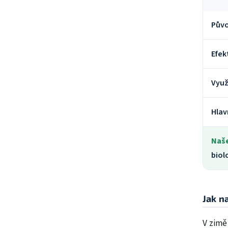
Pův
Efek
Využi
Hlav
Naše
biol
Jak n
V zimě