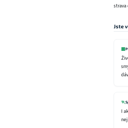
strava
Jste 
🏢
P
Živ
smy
dáv
🏃
S
I a
nej