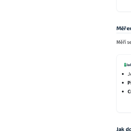
Měřen
Měří s
🧪
Ja
J
P
C
Jak d