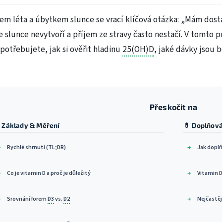
em léta a úbytkem slunce se vrací klíčová otázka: „Mám dost
e slunce nevytvoří a příjem ze stravy často nestačí. V tomto p
 potřebujete, jak si ověřit hladinu
25(OH)D
, jaké dávky jsou 
Přeskočit na
 Základy & Měření
💊 Doplňov
Rychlé shrnutí (TL;DR)
Jak dopl
Co je vitamin D a proč je důležitý
Vitamin D
Srovnání forem
D3
vs.
D2
Nejčastěj