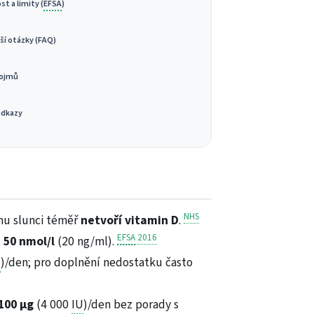
t a limity (
EFSA
)
ší otázky (FAQ)
pojmů
odkazy
NHS
mu slunci téměř
netvoří vitamin D
.
EFSA
2016
 50 nmol/l
(20 ng/ml).
U
)/den; pro doplnění nedostatku často
100 µg
(4 000
IU
)/den bez porady s