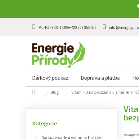
Přejít na obsah
+420 723 855 452
info@energieprir
Dárkový poukaz
Doprava a platba
Ho
Domů
Blog
Vitamin D na podzim a v zimě ☀️: Pr
Postranní panel
Vita
bez
Přeskočit kategorie
Kategorie
📅
Naposled
Dárkové sady a výhodné balíčky