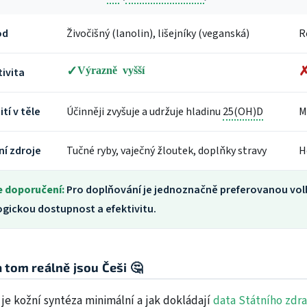
od
Živočišný (lanolin), lišejníky (veganská)
R
Výrazně vyšší
tivita
tí v těle
Účinněji zvyšuje a udržuje hladinu
25(OH)D
M
ní zdroje
Tučné ryby, vaječný žloutek, doplňky stravy
H
 doporučení:
Pro doplňování je jednoznačně preferovanou vo
ogickou dostupnost a efektivitu.
a tom reálně jsou Češi 🤔
 je kožní syntéza minimální a jak dokládají
data Státního zdr