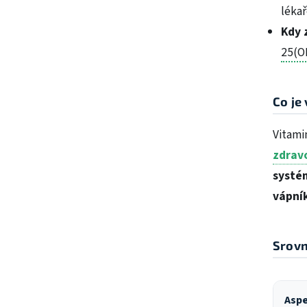
léka
Kdy 
25(O
Co je 
Vitami
zdrav
systé
vápník
Srovn
Asp