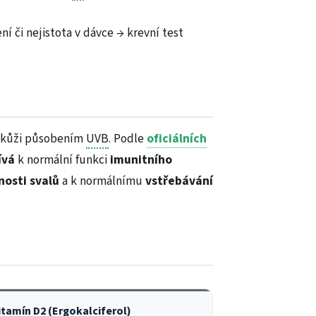
ní či nejistota v dávce → krevní test
 v kůži působením
UVB
. Podle
oficiálních
ívá
k normální funkci
imunitního
nosti svalů
a k normálnímu
vstřebávání
itamín
D2
(
Ergokalciferol
)