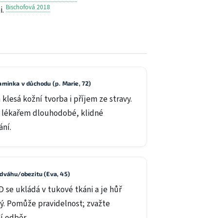
Bischofová 2018
i.
minka v důchodu (p. Marie, 72)
klesá kožní tvorba i příjem ze stravy.
s lékařem dlouhodobé, klidné
ní.
váhu/obezitu (Eva, 45)
D se ukládá v tukové tkáni a je hůř
ý. Pomůže pravidelnost; zvažte
í odběr.