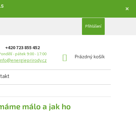
LS
Přihlášení
+420 723 855 452
Pondělí - pátek 9:00 - 17:00
NÁKUPNÍ KOŠÍK
Prázdný košík
info@energieprirody.cz
takt
 máme málo a jak ho