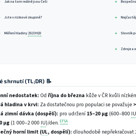
Jak na tom reálně jsou Češi
Bezpečnos
Jste v rizikové skupině?
Nejčastěj
Měření hladiny
25(OH)D
Slovník 
Zdroje a 
é shrnutí (TL;DR) 📝
nní nedostatek:
Od
října do března
kůže v ČR kvůli nízké
á hladina v krvi:
Za dostatečnou pro populaci se považuje
>
á zimní dávka (dospělí):
pro udržení
15–20 µg
(600–800
I
EFSA
0 µg
(1 000–2 000
IU
)/den.
ečný horní limit (
UL
, dospělí):
dlouhodobě nepřekračovat