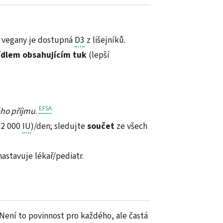
o vegany je dostupná
D3
z lišejníků.
jídlem obsahujícím tuk
(lepší
EFSA
ho příjmu
.
–2 000
IU
)/den; sledujte
součet
ze všech
astavuje lékař/pediatr.
 Není to povinnost pro každého, ale častá