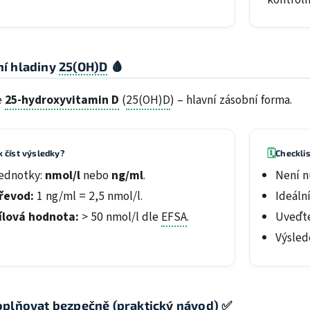
í hladiny
25(OH)D
🩸
e
25-hydroxyvitamin D
(
25(OH)D
) – hlavní zásobní forma.
🗓️
k číst výsledky?
Checklis
ednotky:
nmol/l
nebo
ng/ml
.
Není n
řevod:
1 ng/ml = 2,5 nmol/l.
Ideáln
ílová hodnota:
> 50 nmol/l dle
EFSA
.
Uveďte
Výsled
oplňovat bezpečně (praktický návod) ✅