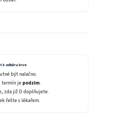
t k odběru krve
utné být nalačno.
í termín je
podzim
.
, zda již D doplňujete.
ek řešte s lékařem.