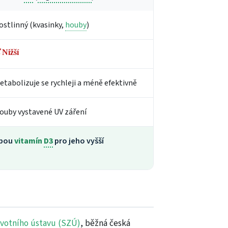
ostlinný (kvasinky,
houby
)
Nižší
etabolizuje se rychleji a méně efektivně
ouby vystavené UV záření
lbou
vitamín
D3
pro jeho vyšší
avotního ústavu (SZÚ)
, běžná česká