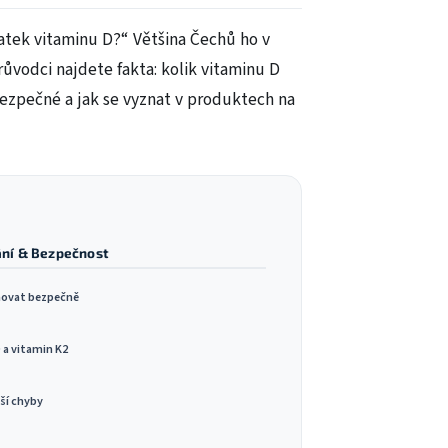
atek vitaminu D?“ Většina Čechů ho v
růvodci najdete fakta: kolik vitaminu D
bezpečné a jak se vyznat v produktech na
ání & Bezpečnost
ňovat bezpečně
 a vitamin K2
ší chyby