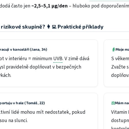
 dodá často jen
~2,5–5,1 µg/den
– hluboko pod doporučením
v rizikové skupině? 👩‍💻 Praktické příklady
👵
racuji v kanceláři (Jana, 34)
Moje ma
ot v interiéru = minimum
UVB
. V zimě dává
S věkem 
sl pravidelně doplňovat v bezpečných
Zvažte 
kách.
doplňová
⚖️
portuju v hale (Tomáš, 22)
Mám nad
ktivní lidé mohou mít nedostatek, pokud
Vitamin 
sou na slunci.
dostupn
kontroln