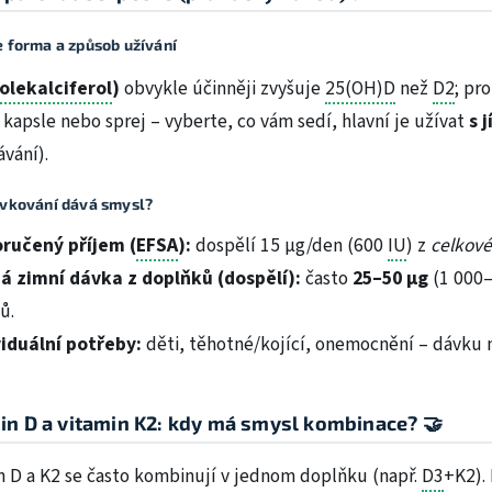
 forma a způsob užívání
olekalciferol
)
obvykle účinněji zvyšuje
25(OH)D
než
D2
; pr
 kapsle nebo sprej – vyberte, co vám sedí, hlavní je užívat
s 
ávání).
ávkování dává smysl?
ručený příjem (
EFSA
):
dospělí 15 µg/den (600
IU
) z
celkové
á zimní dávka z doplňků (dospělí):
často
25–50 µg
(1 000
ů.
viduální potřeby:
děti, těhotné/kojící, onemocnění – dávku n
in D a vitamin K2: kdy má smysl kombinace? 🤝
n D a K2 se často kombinují v jednom doplňku (např.
D3
+K2).