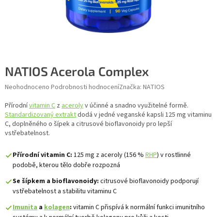
NATIOS Acerola Complex
Průměrné hodnocení produktu je 0,0 z 5 hvězdiček.
Neohodnoceno
Podrobnosti hodnocení
Značka:
NATIOS
Přírodní
vitamin C
z
aceroly
v účinné a snadno využitelné formě.
Standardizovaný extrakt
dodá v jedné veganské kapsli 125 mg vitaminu
C, doplněného o šípek a citrusové bioflavonoidy pro lepší
vstřebatelnost.
Přírodní vitamin C:
125 mg z aceroly (156 %
RHP
) v rostlinné
podobě, kterou tělo dobře rozpozná
Se šípkem a bioflavonoidy:
citrusové bioflavonoidy podporují
vstřebatelnost a stabilitu vitaminu C
Imunita
a
kolagen
:
vitamin C přispívá k normální funkci imunitního