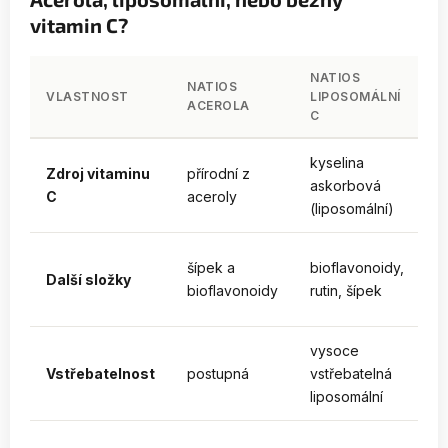
vitamin C?
NATIOS
NATIOS
B
VLASTNOST
LIPOSOMÁLNÍ
ACEROLA
V
C
kyselina
b
Zdroj vitaminu
přírodní z
askorbová
k
C
aceroly
(liposomální)
a
b
šípek a
bioflavonoidy,
Další složky
r
bioflavonoidy
rutin, šípek
s
vysoce
Vstřebatelnost
postupná
vstřebatelná
o
liposomální
s 