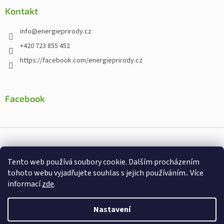
Kontakt
info
@
energieprirody.cz
+420 723 855 452
https://facebook.com/energieprirody.cz
Facebook
Vytvořil Shoptet
Tento web používá soubory cookie. Dalším procházením
Nakodoval:
Štefan Mazáň
tohoto webu vyjadřujete souhlas s jejich používáním.. Více
informací
zde
.
Copyright 2026
Energiepřirody.cz - Internetový obchod s
doplňky stravy
. Všechna práva vyhrazena.
Nastavení