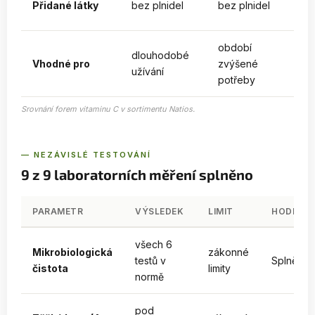
Přidané látky
bez plnidel
bez plnidel
s
období
dlouhodobé
k
Vhodné pro
zvýšené
užívání
už
potřeby
Srovnání forem vitaminu C v sortimentu Natios.
— NEZÁVISLÉ TESTOVÁNÍ
9 z 9 laboratorních měření splněno
PARAMETR
VÝSLEDEK
LIMIT
HODNOCE
všech 6
Mikrobiologická
zákonné
testů v
Splněno
čistota
limity
normě
pod