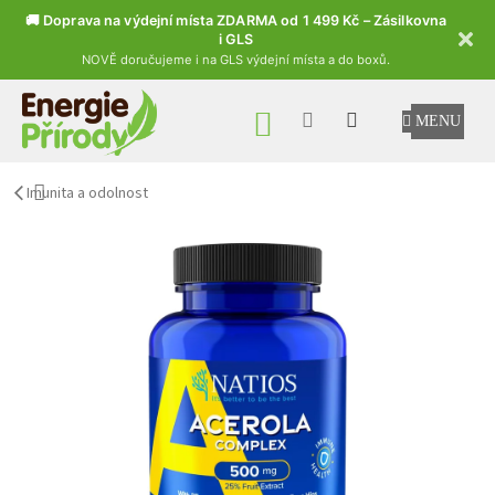
🚚 Doprava na výdejní místa ZDARMA od 1 499 Kč – Zásilkovna
i GLS
NOVĚ doručujeme i na GLS výdejní místa a do boxů.
Přejít na obsah
NÁKUPNÍ KOŠÍK
Imunita a odolnost