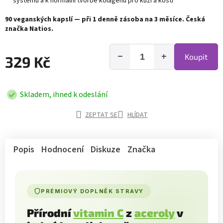
systému a k normální tvorbě kolagenu pro kůži a kosti
90 veganských kapslí — při 1 denně zásoba na 3 měsíce. Česká
značka Natios.
−
+
Koupit
329 Kč
Skladem, ihned k odeslání
ZEPTAT SE
HLÍDAT
Popis
Hodnocení
Diskuze
Značka
PRÉMIOVÝ DOPLNĚK STRAVY
Přírodní
vitamin C
z
aceroly
v