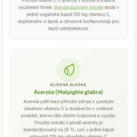
Přírodní vitamin C z aceroly v účinné a snadno
využitelné formě.
Standardizovaný extrakt
dodá v
jedné veganské kapsli 125 mg vitaminu C,
doplněného o šípek a citrusové bioflavonoidy pro
lepší vstřebatelnost.
KLÍČOVÁ SLOŽKA
Acerola (Malpighia glabra)
Acerola patří mezi přírodní zdroje s vysokým
obsahem vitaminu C a dodává ho v rostlinné
podobě, kterou tělo dobře rozpozná a využije.
Použitý extrakt z plodů aceroly je
standardizovaný na 25 %, což v jedné kapsli
odpovídá 125 mg přírodního vitaminu C.