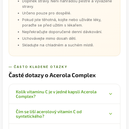
Doplněk stravy. Není náhradou pestré a vyvážené
stravy.
Určeno pouze pro dospělé.
Pokud jste těhotná, kojíte nebo užíváte léky,
poraďte se před užitím s lékařem.
Nepřekračujte doporučené denní dávkování.
Uchovávejte mimo dosah dětí.
Skladujte na chladném a suchém místě.
— ČASTO KLADENÉ OTÁZKY
Časté dotazy o Acerola Complex
Kolik vitaminu C je v jedné kapsli Acerola
Complex?
Jedna kapsle dodá 500 mg extraktu z aceroly
Čím se liší acerolový vitamin C od
standardizovaného na 25 %, což odpovídá 125 mg
syntetického?
přírodního vitaminu C (156 % referenční hodnoty
příjmu).
Acerola dodává vitamin C v přírodní rostlinné