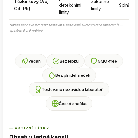
Těžké kovy (As,
zákonné
detekčními
Splněno
Cd, Pb)
limity
limity
Natios nechává produkt testovat v nezávislé akreditované laboratoři —
splněno 9 z 9 měření.
Vegan
Bez lepku
GMO-free
Bez plnidel a éček
Testováno nezávislou laboratoří
Česká značka
— AKTIVNÍ LÁTKY
Obsah v jedné kapsli