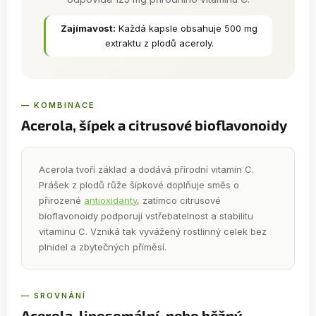
Zajímavost:
Každá kapsle obsahuje 500 mg
extraktu z plodů aceroly.
— KOMBINACE
Acerola, šípek a citrusové bioflavonoidy
Acerola tvoří základ a dodává přírodní vitamin C.
Prášek z plodů růže šípkové doplňuje směs o
přirozené
antioxidanty
, zatímco citrusové
bioflavonoidy podporují vstřebatelnost a stabilitu
vitaminu C. Vzniká tak vyvážený rostlinný celek bez
plnidel a zbytečných příměsí.
— SROVNÁNÍ
Acerola, liposomální, nebo běžný