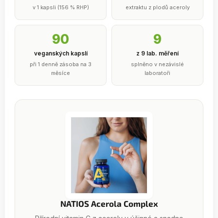
v 1 kapsli (156 % RHP)
extraktu z plodů aceroly
90
9
veganských kapslí
z 9 lab. měření
při 1 denně zásoba na 3
splněno v nezávislé
měsíce
laboratoři
NATIOS Acerola Complex