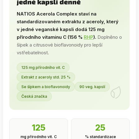
jedné kapsli denně
NATIOS Acerola Complex staví na
standardizovaném extraktu z aceroly, který
v jedné veganské kapsli dodá 125 mg
přírodního vitaminu C (156 %
RHP
).
Doplněno o
šípek a citrusové bioflavonoidy pro lepší
vstřebatelnost.
125 mg přírodního vit. C
Extrakt z aceroly std. 25 %
Se šípkem a bioflavonoidy
90 veg. kapslí
Česká značka
125
25
mg přírodního vit. C
% standardizace