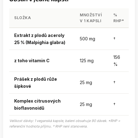
MNOŽSTVÍ
%
SLOŽKA
V 1 KAPSLI
RHP*
Extrakt z plodů aceroly
500 mg
†
25 % (Malpighia glabra)
156
z toho vitamin C
125 mg
%
Prášek z plodů růže
25 mg
†
šípkové
Komplex citrusových
25 mg
†
bioflavonoidů
Velikost dávky: 1 veganská kapsle, balení obsahuje 90 dávek. *RHP =
referenční hodnota příjmu. † RHP není stanovena.