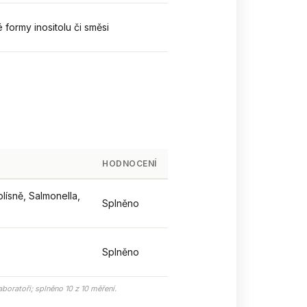
 formy inositolu či směsi
HODNOCENÍ
plísně, Salmonella,
Splněno
Splněno
boratoři; splněno 10 z 10 měření.