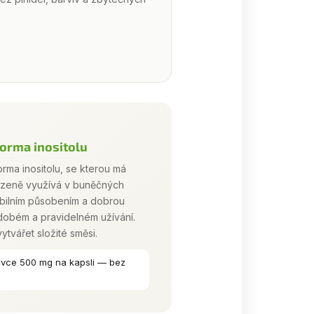
forma inositolu
orma inositolu, se kterou má
ozeně využívá v buněčných
abilním působením a dobrou
odobém a pravidelném užívání.
tvářet složité směsi.
ávce 500 mg na kapsli — bez