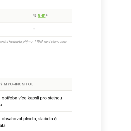
%
RHP
*
†
renční hodnota příjmu. † RHP není stanovena.
Ý MYO-INOSITOL
 potřeba více kapslí pro stejnou
u
obsahovat plnidla, sladidla či
ata