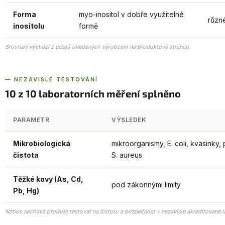
Forma
myo-inositol v dobře využitelné
různé
inositolu
formě
Srovnání vychází z údajů uvedených výrobcem na produktové stránce.
— NEZÁVISLÉ TESTOVÁNÍ
10 z 10 laboratorních měření splněno
PARAMETR
VÝSLEDEK
Mikrobiologická
mikroorganismy, E. coli, kvasinky, 
čistota
S. aureus
Těžké kovy (As, Cd,
pod zákonnými limity
Pb, Hg)
Natios nechává produkt testovat na čistotu a bezpečnost v nezávislé akreditované la