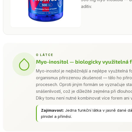
aditiv.
O LÁTCE
Myo-inositol — biologicky využitelná 
Myo-inositol je nejběžnější a nejlépe využitelná f
organismus přirozenou zkušenost — tělo ho přir
procesech. Oproti jiným formám se vyznačuje st
snášenlivostí, což je důležité zejména při dlouh
Díky tomu není nutné kombinovat více forem ani vy
Zajímavost:
Jedna funkční látka v jasně dané d
plnidel a příměsí.