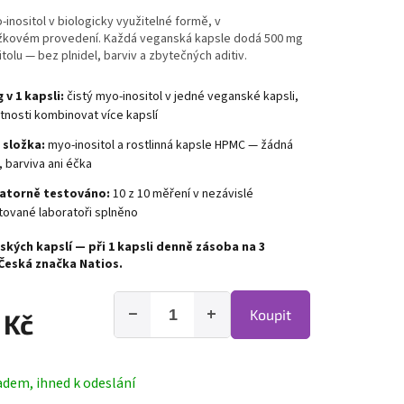
-inositol v biologicky využitelné formě, v
žkovém provedení. Každá veganská kapsle dodá 500 mg
tolu — bez plnidel, barviv a zbytečných aditiv.
 v 1 kapsli:
čistý myo-inositol v jedné veganské kapsli,
tnosti kombinovat více kapslí
 složka:
myo-inositol a rostlinná kapsle HPMC — žádná
, barviva ani éčka
atorně testováno:
10 z 10 měření v nezávislé
tované laboratoři splněno
ských kapslí — při 1 kapsli denně zásoba na 3
Česká značka Natios.
−
+
Koupit
 Kč
adem, ihned k odeslání