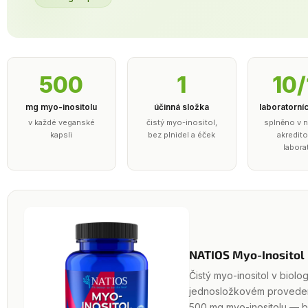
500
1
10/
mg myo-inositolu
účinná složka
laboratorní
v každé veganské
čistý myo-inositol,
splněno v n
kapsli
bez plnidel a éček
akredit
labora
NATIOS Myo-Inositol
Čistý myo-inositol v biolo
jednosložkovém proveden
500 mg myo-inositolu — b