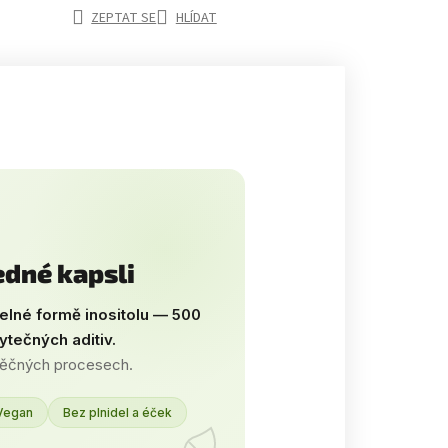
ZEPTAT SE
HLÍDAT
edné kapsli
telné formě inositolu — 500
ytečných aditiv.
uněčných procesech.
Vegan
Bez plnidel a éček