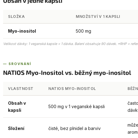
Obsah v jedné kapsli
SLOŽKA
MNOŽSTVÍ V 1 KAPSLI
Myo-inositol
500 mg
Velikost dávky: 1 veganská kapsle = 1 dávka. Balení obsahuje 90 dávek. *RHP = refe
— SROVNÁNÍ
NATIOS Myo-Inositol vs. běžný myo-inositol
VLASTNOST
NATIOS MYO-INOSITOL
BĚŽN
Obsah v
často
500 mg v 1 veganské kapsli
kapsli
dávk
může 
Složení
čisté, bez plnidel a barviv
arom