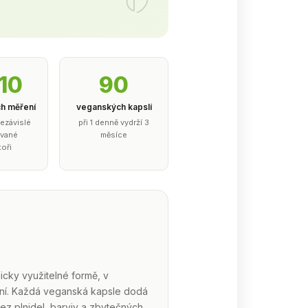
10
90
ch měření
veganských kapslí
ezávislé
při 1 denně vydrží 3
ované
měsíce
toři
gicky využitelné formě, v
í. Každá veganská kapsle dodá
ez plnidel, barviv a zbytečných