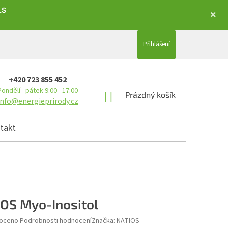
LS
Přihlášení
+420 723 855 452
Pondělí - pátek 9:00 - 17:00
NÁKUPNÍ KOŠÍK
Prázdný košík
info@energieprirody.cz
takt
OS Myo-Inositol
hodnocení produktu je 0,0 z 5 hvězdiček.
oceno
Podrobnosti hodnocení
Značka:
NATIOS