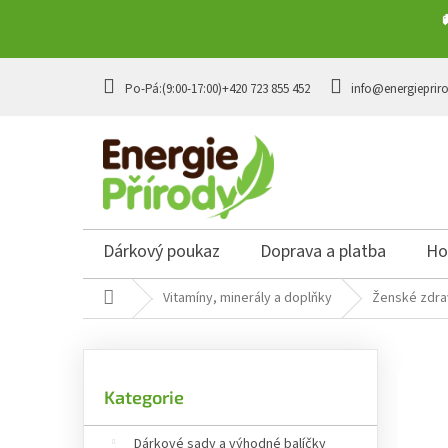
Přejít na obsah
+420 723 855 452
info@energieprir
Dárkový poukaz
Doprava a platba
Ho
Domů
Vitamíny, minerály a doplňky
Ženské zdra
Postranní panel
Přeskočit kategorie
Kategorie
Dárkové sady a výhodné balíčky