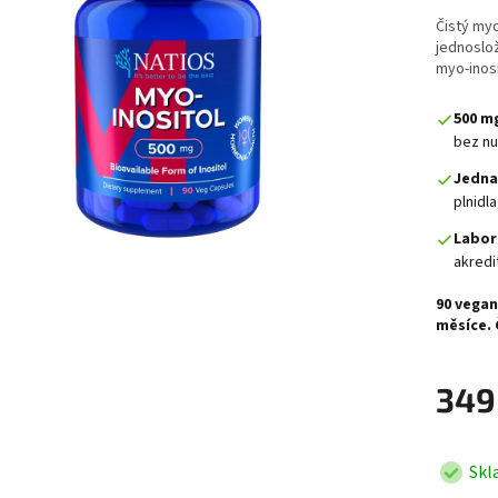
Čistý myo
jednoslo
myo-inosi
500 mg
bez nu
Jedna
plnidla
Labor
akredi
90 vegan
měsíce. 
349
Skl