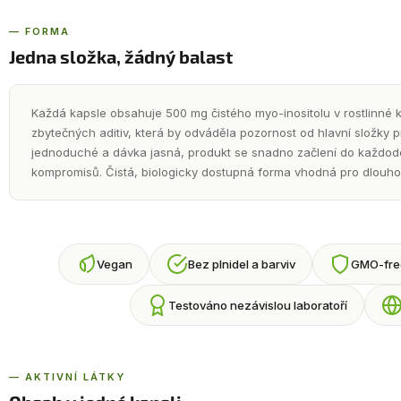
— FORMA
Jedna složka, žádný balast
Každá kapsle obsahuje 500 mg čistého myo-inositolu v rostlinné ka
zbytečných aditiv, která by odváděla pozornost od hlavní složky p
jednoduché a dávka jasná, produkt se snadno začlení do každoden
kompromisů. Čistá, biologicky dostupná forma vhodná pro dlouho
Vegan
Bez plnidel a barviv
GMO-fre
Testováno nezávislou laboratoří
— AKTIVNÍ LÁTKY