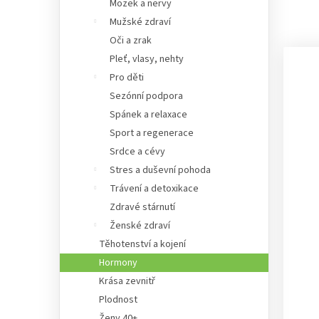
Mozek a nervy
Mužské zdraví
Oči a zrak
Pleť, vlasy, nehty
Pro děti
Sezónní podpora
Spánek a relaxace
Sport a regenerace
Srdce a cévy
Stres a duševní pohoda
Trávení a detoxikace
Zdravé stárnutí
Ženské zdraví
Těhotenství a kojení
Hormony
Krása zevnitř
Plodnost
Ženy 40+