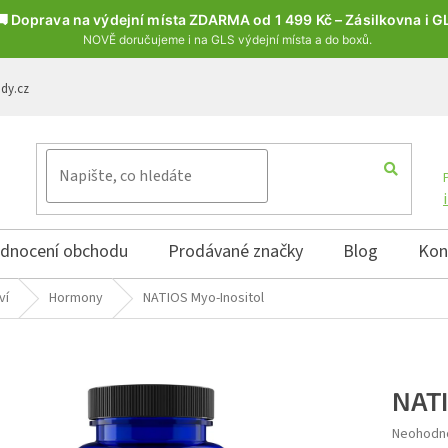
🚚 Doprava na výdejní místa ZDARMA od 1 499 Kč – Zásilkovna i G
NOVĚ doručujeme i na GLS výdejní místa a do boxů.
ody.cz
dnocení obchodu
Prodávané značky
Blog
Kon
ví
Hormony
NATIOS Myo-Inositol
NATI
Průměrné 
Neohodn