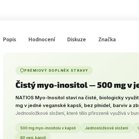
Popis
Hodnocení
Diskuze
Značka
PRÉMIOVÝ DOPLNĚK STRAVY
Čistý myo-inositol — 500 mg v j
NATIOS Myo-Inositol staví na čisté, biologicky využi
mg v jedné veganské kapsli, bez plnidel, barviv a zb
Jednosložkové složení, které tělo přirozeně využívá v b
500 mg myo-inositolu v kapsli
Jednosložkové složení
90 veg. kapslí