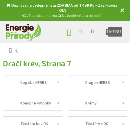
🚚 Doprava na výdejní místa ZDARMA od 1 499 Kč – Zásilkovna
i GLS
NOVĚ doručujeme i na GLS výdejní místa a do boxů.
Přejít na obsah
NÁKUPNÍ KOŠÍK
Domů
Dračí krev
, Strana 7
Copaiba HERBS
Dragon HERBS
Konopné výrobky
Krémy
Tinktúra bez DK
Tinktúry s DK