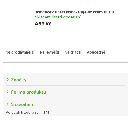
Trávníček Dračí krev - Rujevít krém s CBD
Skladem, ihned k odeslání
489 Kč
Řazení produktů
Nejprodávanější
Nejlevnější
Nejdražší
Abecedně
Značky
Forma produktu
S obsahem
Položek k zobrazení:
146
Výpis produktů