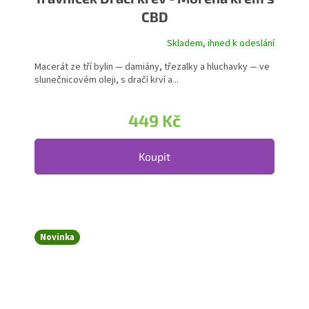
CBD
Skladem, ihned k odeslání
Macerát ze tří bylin — damiány, třezalky a hluchavky — ve
slunečnicovém oleji, s dračí krví a...
449 Kč
Koupit
Novinka