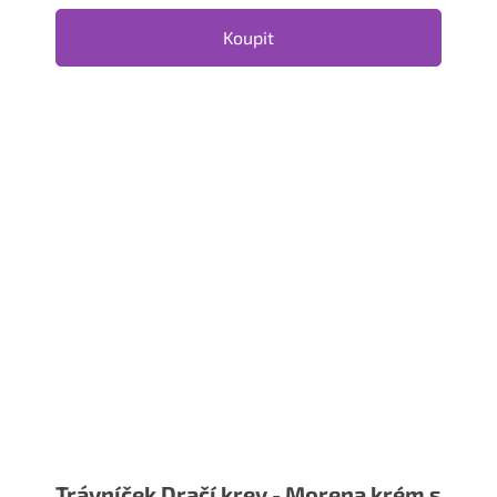
Koupit
Trávníček Dračí krev - Morena krém s