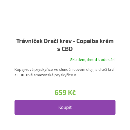
Trávníček Dračí krev - Copaiba krém
s CBD
Skladem, ihned k odeslání
Kopajivová pryskyřice ve slunečnicovém oleji, s dračí krví
a CBD. Dvě amazonské pryskyřice v...
659 Kč
Koupit