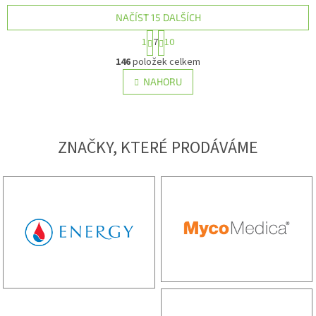
NAČÍST 15 DALŠÍCH
Stránkování
1
7
10
Ovládací prvky výpisu
146
položek celkem
NAHORU
ZNAČKY, KTERÉ PRODÁVÁME