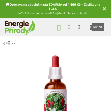
🚚 Doprava na výdejní místa ZDARMA od 1 499 Kč – Zásilkovna
i GLS
NOVĚ doručujeme i na GLS výdejní místa a do boxů.
Přejít na obsah
NÁKUPNÍ KOŠÍK
Kapky