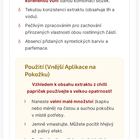
kořeněnou vůní
danou kombinací složek.
Tekutou konzistencí extraktu (obsahuje líh a
vodu).
Pečlivým zpracováním pro zachování
přirozených vlastností obou rostlinných částí.
Absencí přidaných syntetických barviv a
parfemace.
Použití (Vnější Aplikace na
Pokožku)
Vzhledem k obsahu extraktu z chilli
papriček používejte s velkou opatrností!
Naneste
velmi malé množství
(kapku
nebo méně) na čistou a suchou pokožku
v místě potřeby.
Jemně vmasírujte. Můžete pocítit hřejivý
až pálivý efekt.