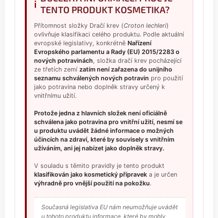
i
TENTO PRODUKT KOSMETIKA?
Přítomnost složky Dračí krev (
Croton lechleri
)
ovlivňuje klasifikaci celého produktu. Podle aktuální
evropské legislativy, konkrétně
Nařízení
Evropského parlamentu a Rady (EU) 2015/2283 o
nových potravinách
, složka dračí krev pocházející
ze třetích zemí
zatím není zařazena do unijního
seznamu schválených nových potravin
pro použití
jako potravina nebo doplněk stravy určený k
vnitřnímu užití.
Protože jedna z hlavních složek není oficiálně
schválena jako potravina pro vnitřní užití, nesmí se
u produktu uvádět žádné informace o možných
účincích na zdraví, které by souvisely s vnitřním
užíváním, ani jej nabízet jako doplněk stravy.
V souladu s těmito pravidly je tento produkt
klasifikován jako kosmetický přípravek
a je určen
výhradně pro vnější použití na pokožku
.
Současná legislativa EU nám neumožňuje uvádět
u tohoto produktu informace, které by mohly