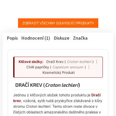
ZOBRAZIT VŠECHNY SOUVISEJÍCÍ PRODUKTY
Popis
Hodnocení (1)
Diskuze
Značka
Klíčové složky:
Dračí Krev (
Croton lechleri
)
|
Chilli papričky (
Capsicum annuum
)
|
Kosmetický Produkt
DRAČÍ KREV (
Croton lechleri
)
Jednou z klíčových složek tohoto produktu je
Dračí
krev
, vzácná, sytě rudá pryskyřice získávaná z kůry
stromu
Croton lechleri
. Tento strom roste divoce v
čistých oblastech amazonského deštného pralesa v