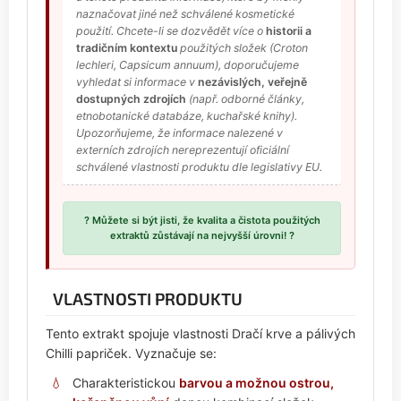
naznačovat jiné než schválené kosmetické
použití. Chcete-li se dozvědět více o
historii a
tradičním kontextu
použitých složek (
Croton
lechleri
,
Capsicum annuum
), doporučujeme
vyhledat si informace v
nezávislých, veřejně
dostupných zdrojích
(např. odborné články,
etnobotanické databáze, kuchařské knihy).
Upozorňujeme, že informace nalezené v
externích zdrojích nereprezentují oficiální
schválené vlastnosti produktu dle legislativy EU.
? Můžete si být jisti, že
kvalita a čistota použitých
extraktů zůstávají na nejvyšší úrovni!
?
VLASTNOSTI PRODUKTU
Tento extrakt spojuje vlastnosti Dračí krve a pálivých
Chilli papriček. Vyznačuje se:
Charakteristickou
barvou a možnou ostrou,