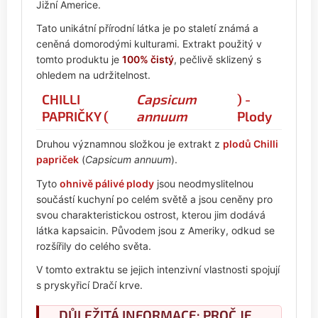
Jižní Americe.
Tato unikátní přírodní látka je po staletí známá a
ceněná domorodými kulturami. Extrakt použitý v
tomto produktu je
100% čistý
, pečlivě sklizený s
ohledem na udržitelnost.
CHILLI
Capsicum
) -
PAPRIČKY (
annuum
Plody
Druhou významnou složkou je extrakt z
plodů Chilli
papriček
(
Capsicum annuum
).
Tyto
ohnivě pálivé plody
jsou neodmyslitelnou
součástí kuchyní po celém světě a jsou ceněny pro
svou charakteristickou ostrost, kterou jim dodává
látka kapsaicin. Původem jsou z Ameriky, odkud se
rozšířily do celého světa.
V tomto extraktu se jejich intenzivní vlastnosti spojují
s pryskyřicí Dračí krve.
DŮLEŽITÁ INFORMACE: PROČ JE