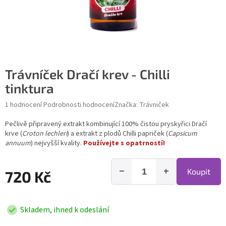
Trávníček Dračí krev - Chilli
tinktura
Průměrné hodnocení produktu je 5,0 z 5 hvězdiček.
1 hodnocení
Podrobnosti hodnocení
Značka:
Trávniček
Pečlivě připravený extrakt kombinující 100% čistou pryskyřici Dračí
krve (
Croton lechleri
) a extrakt z plodů Chilli papriček (
Capsicum
annuum
) nejvyšší kvality.
Používejte s opatrností!
−
+
Koupit
720 Kč
Skladem, ihned k odeslání