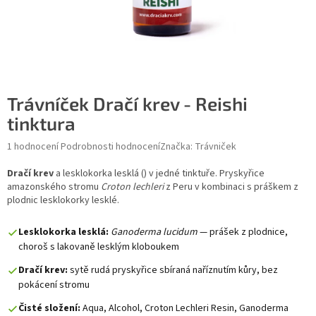
Trávníček Dračí krev - Reishi
tinktura
Průměrné hodnocení produktu je 5,0 z 5 hvězdiček.
1 hodnocení
Podrobnosti hodnocení
Značka:
Trávniček
Dračí krev
a lesklokorka lesklá (
) v jedné tinktuře. Pryskyřice
amazonského stromu
Croton lechleri
z Peru v kombinaci s práškem z
plodnic lesklokorky lesklé.
Lesklokorka lesklá:
Ganoderma lucidum
— prášek z plodnice,
choroš s lakovaně lesklým kloboukem
Dračí krev:
sytě rudá pryskyřice sbíraná naříznutím kůry, bez
pokácení stromu
Čisté složení:
Aqua, Alcohol, Croton Lechleri Resin, Ganoderma