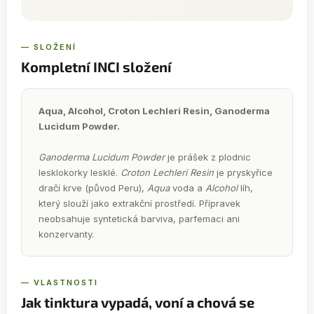
— SLOŽENÍ
Kompletní INCI složení
Aqua, Alcohol, Croton Lechleri Resin, Ganoderma
Lucidum Powder.
Ganoderma Lucidum Powder
je prášek z plodnic
lesklokorky lesklé.
Croton Lechleri Resin
je pryskyřice
dračí krve (původ Peru),
Aqua
voda a
Alcohol
líh,
který slouží jako extrakční prostředí. Přípravek
neobsahuje syntetická barviva, parfemaci ani
konzervanty.
— VLASTNOSTI
Jak tinktura vypadá, voní a chová se