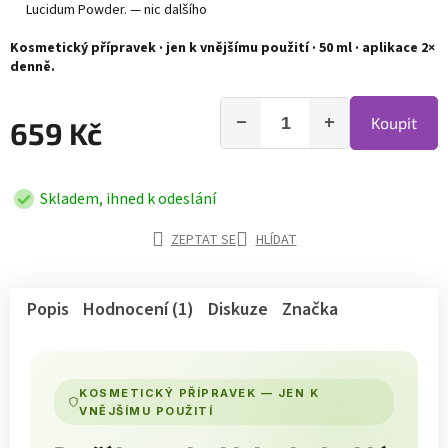
Lucidum Powder. — nic dalšího
Kosmetický přípravek · jen k vnějšímu použití · 50 ml · aplikace 2×
denně.
−
+
Koupit
659 Kč
Skladem, ihned k odeslání
ZEPTAT SE
HLÍDAT
Popis
Hodnocení (1)
Diskuze
Značka
KOSMETICKÝ PŘÍPRAVEK — JEN K
VNĚJŠÍMU POUŽITÍ