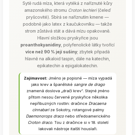
Sytě rudá míza, která vytéká z naříznuté kůry
amazonského stromu
Croton lechleri
(čeleď
pryšcovité). Sbírá se naříznutím kmene —
podobně jako latex z kaučukovníku — takže
strom zůstává stát a dává mízu opakovaně.
Hlavní složkou pryskyřice jsou
proanthokyanidiny
, polyfenolické látky tvořící
více než 90 % její sušiny
; zbytek připadá
hlavně na alkaloid taspin, dále na katechin,
epikatechin a epigalokatechin.
Zajímavost:
Jméno je popisné — míza vypadá
jako krev a španělské
sangre de drago
znamená doslova „dračí krev“. Stejné jméno
přitom nesou červené pryskyřice několika
nepříbuzných rostlin: dračince
Dracaena
cinnabari
ze Sokotry, rotangové palmy
Daemonorops draco
nebo středoamerického
Croton draco
. Tou z dračince si v 18. století
lakovali nástroje italští houslaři.