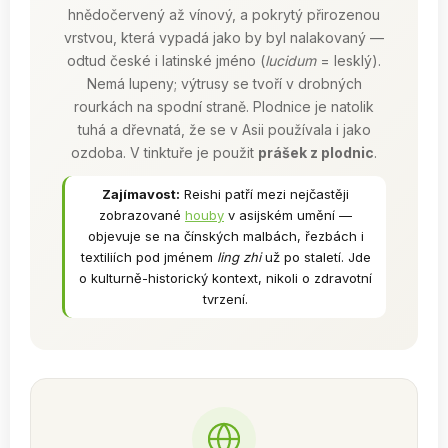
hnědočervený až vínový, a pokrytý přirozenou
vrstvou, která vypadá jako by byl nalakovaný —
odtud české i latinské jméno (
lucidum
= lesklý).
Nemá lupeny; výtrusy se tvoří v drobných
rourkách na spodní straně. Plodnice je natolik
tuhá a dřevnatá, že se v Asii používala i jako
ozdoba. V tinktuře je použit
prášek z plodnic
.
Zajímavost:
Reishi patří mezi nejčastěji
zobrazované
houby
v asijském umění —
objevuje se na čínských malbách, řezbách i
textiliích pod jménem
ling zhi
už po staletí. Jde
o kulturně-historický kontext, nikoli o zdravotní
tvrzení.