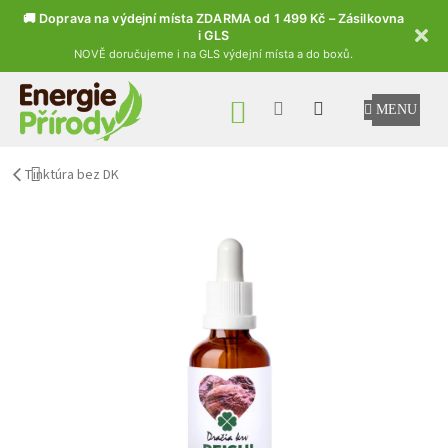
🚚 Doprava na výdejní místa ZDARMA od 1 499 Kč – Zásilkovna
i GLS
NOVĚ doručujeme i na GLS výdejní místa a do boxů.
Přejít na obsah
NÁKUPNÍ KOŠÍK
Tinktúra bez DK