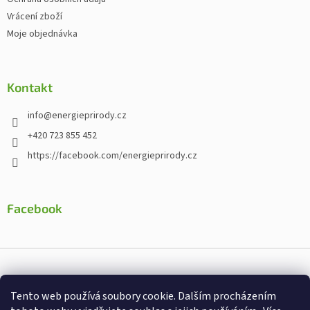
Vrácení zboží
Moje objednávka
Kontakt
info
@
energieprirody.cz
+420 723 855 452
https://facebook.com/energieprirody.cz
Facebook
Vytvořil Shoptet
Tento web používá soubory cookie. Dalším procházením
Nakodoval:
Štefan Mazáň