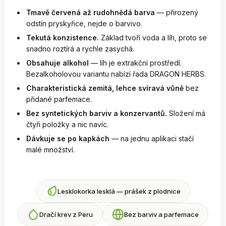
Tmavě červená až rudohnědá barva
— přirozený
odstín pryskyřice, nejde o barvivo.
Tekutá konzistence.
Základ tvoří voda a líh, proto se
snadno roztírá a rychle zasychá.
Obsahuje alkohol
— líh je extrakční prostředí.
Bezalkoholovou variantu nabízí řada DRAGON HERBS.
Charakteristická zemitá, lehce svíravá vůně
bez
přidané parfemace.
Bez syntetických barviv a konzervantů.
Složení má
čtyři položky a nic navíc.
Dávkuje se po kapkách
— na jednu aplikaci stačí
malé množství.
Lesklokorka lesklá — prášek z plodnice
Dračí krev z Peru
Bez barviv a parfemace