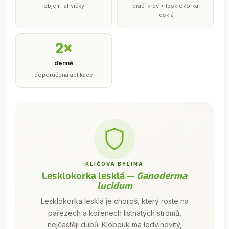
objem lahvičky
dračí krev + lesklokorka
lesklá
2×
denně
doporučená aplikace
KLÍČOVÁ BYLINA
Lesklokorka lesklá —
Ganoderma
lucidum
Lesklokorka lesklá je choroš, který roste na
pařezech a kořenech listnatých stromů,
nejčastěji dubů. Klobouk má ledvinovitý,