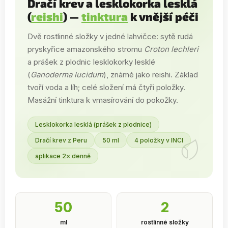
Dračí krev a lesklokorka lesklá
(
reishi
) —
tinktura
k vnější péči
Dvě rostlinné složky v jedné lahvičce: sytě rudá
pryskyřice amazonského stromu
Croton lechleri
a prášek z plodnic lesklokorky lesklé
(
Ganoderma lucidum
), známé jako reishi. Základ
tvoří voda a líh; celé složení má čtyři položky.
Masážní tinktura k vmasírování do pokožky.
Lesklokorka lesklá (prášek z plodnice)
Dračí krev z Peru
50 ml
4 položky v INCI
aplikace 2× denně
50
2
ml
rostlinné složky